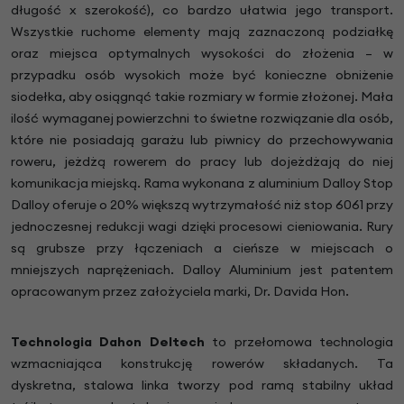
długość x szerokość), co bardzo ułatwia jego transport.
Wszystkie ruchome elementy mają zaznaczoną podziałkę
oraz miejsca optymalnych wysokości do złożenia – w
przypadku osób wysokich może być konieczne obniżenie
siodełka, aby osiągnąć takie rozmiary w formie złożonej. Mała
ilość wymaganej powierzchni to świetne rozwiązanie dla osób,
które nie posiadają garażu lub piwnicy do przechowywania
roweru, jeżdżą rowerem do pracy lub dojeżdżają do niej
komunikacja miejską. Rama wykonana z aluminium Dalloy Stop
Dalloy oferuje o 20% większą wytrzymałość niż stop 6061 przy
jednoczesnej redukcji wagi dzięki procesowi cieniowania. Rury
są grubsze przy łączeniach a cieńsze w miejscach o
mniejszych naprężeniach. Dalloy Aluminium jest patentem
opracowanym przez założyciela marki, Dr. Davida Hon.
Technologia Dahon Deltech
to przełomowa technologia
wzmacniająca konstrukcję rowerów składanych. Ta
dyskretna, stalowa linka tworzy pod ramą stabilny układ