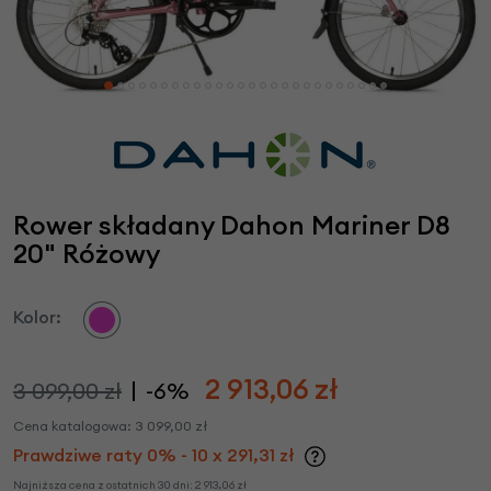
Rower składany Dahon Mariner D8
20" Różowy
Kolor:
2 913,06
zł
3 099,00 zł
-6%
Cena katalogowa:
3 099,00
zł
Prawdziwe raty 0% - 10 x 291,31 zł
Najniższa cena z ostatnich 30 dni:
2 913,06
zł