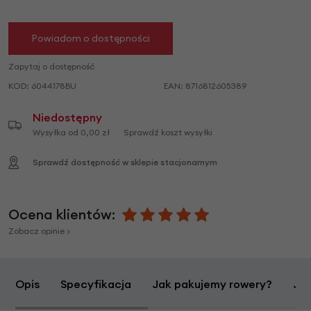
Powiadom o dostępności
Zapytaj o dostępność
KOD:
6044178BU
EAN:
8716812605389
Niedostępny
Wysyłka od 0,00 zł
Sprawdź koszt wysyłki
Sprawdź dostępność w sklepie stacjonarnym
Ocena klientów:
Zobacz opinie >
Opis
Specyfikacja
Jak pakujemy rowery?
Jak