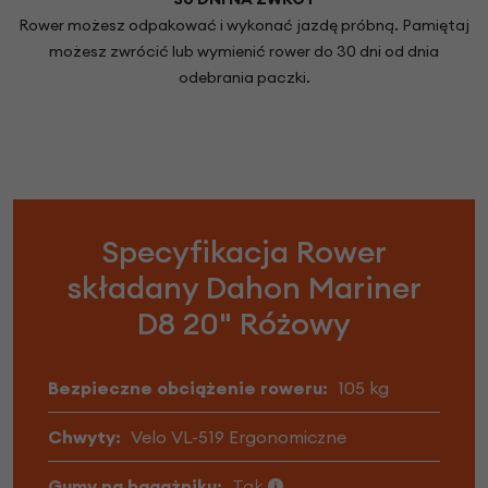
Rower możesz odpakować i wykonać jazdę próbną. Pamiętaj
możesz zwrócić lub wymienić rower do 30 dni od dnia
odebrania paczki.
Specyfikacja Rower
składany Dahon Mariner
D8 20" Różowy
Bezpieczne obciążenie roweru:
105 kg
Chwyty:
Velo VL-519 Ergonomiczne
Gumy na bagażniku:
Tak