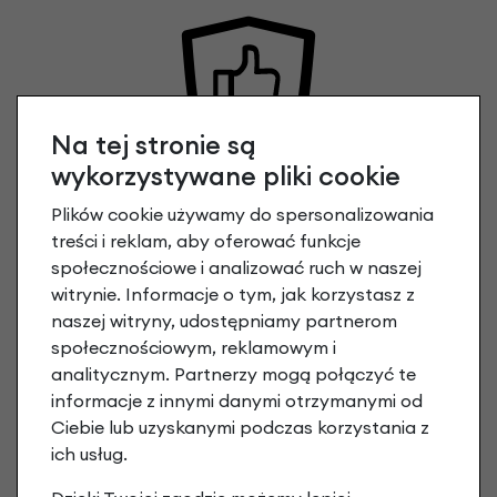
Na tej stronie są
wykorzystywane pliki cookie
PEŁNA GWARANCJA PRODUCENTA
2 lata na ramę
Plików cookie używamy do spersonalizowania
2 lata na pozostałe części i osprzęt
treści i reklam, aby oferować funkcje
społecznościowe i analizować ruch w naszej
witrynie. Informacje o tym, jak korzystasz z
naszej witryny, udostępniamy partnerom
społecznościowym, reklamowym i
analitycznym. Partnerzy mogą połączyć te
informacje z innymi danymi otrzymanymi od
Ciebie lub uzyskanymi podczas korzystania z
ROWER GOTOWY DO JAZDY
ich usług.
Rowery wysyłamy w całości złożone.
Sprawdź jak pakujemy