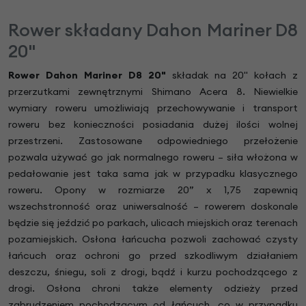
Rower składany Dahon Mariner D8
20"
Rower
Dahon Mariner D8 20"
składak na 20" kołach z
przerzutkami zewnętrznymi Shimano Acera 8. Niewielkie
wymiary roweru umożliwiają przechowywanie i transport
roweru bez konieczności posiadania dużej ilości wolnej
przestrzeni. Zastosowane odpowiedniego przełożenie
pozwala używać go jak normalnego roweru – siła włożona w
pedałowanie jest taka sama jak w przypadku klasycznego
roweru. Opony w rozmiarze 20” x 1,75 zapewnią
wszechstronność oraz uniwersalność – rowerem doskonale
będzie się jeździć po parkach, ulicach miejskich oraz terenach
pozamiejskich. Osłona łańcucha pozwoli zachować czysty
łańcuch oraz ochroni go przed szkodliwym działaniem
deszczu, śniegu, soli z drogi, bądź i kurzu pochodzącego z
drogi. Osłona chroni także elementy odzieży przed
zabrudzeniem pochodzącym od łańcuch, co w przypadku