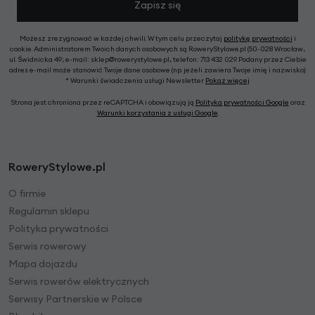
Zapisz się
Możesz zrezygnować w każdej chwili. W tym celu przeczytaj
politykę prywatności
i
cookie. Administratorem Twoich danych osobowych są RoweryStylowe.pl (50-028 Wrocław,
ul. Świdnicka 49; e-mail: sklep@rowerystylowe.pl, telefon: 713 432 029. Podany przez Ciebie
adres e-mail może stanowić Twoje dane osobowe (np. jeżeli zawiera Twoje imię i nazwisko).
* Warunki świadczenia usługi Newsletter
Pokaż więcej
Strona jest chroniona przez reCAPTCHA i obowiązują ją
Polityka prywatności Google
oraz
Warunki korzystania z usługi Google
.
RoweryStylowe.pl
O firmie
Regulamin sklepu
Polityka prywatności
Serwis rowerowy
Mapa dojazdu
Serwis rowerów elektrycznych
Serwisy Partnerskie w Polsce