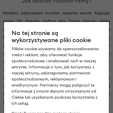
Jak dobrać rozmiar ramy?
Wybierz odpowiedni rozmiar rowerka woom. Kupując
rower dla dziecka zadbaj aby Twoje dziecko miało
idealnie dobraną wysokość ramy, to wpływa na
Na tej stronie są
komfort i bezpieczeństwo. Pozycja dziecka na rowerku
wykorzystywane pliki cookie
powinna być jednocześnie stabilna i
Plików cookie używamy do spersonalizowania
efektywna.
Proponujemy Państwu trzy możliwości
treści i reklam, aby oferować funkcje
społecznościowe i analizować ruch w naszej
doboru odpowiedniego rowerka woom. Zawsze
witrynie. Informacje o tym, jak korzystasz z
zalecamy pomiar wewnętrznej długości nogi, jako
naszej witryny, udostępniamy partnerom
najbardziej wiarygodny wskaźnik. Jeżeli zmierzenie
społecznościowym, reklamowym i
analitycznym. Partnerzy mogą połączyć te
wewnętrznej długości nogi nie jest możliwe, mogą
informacje z innymi danymi otrzymanymi od
Państwo również wykorzystać wzrost lub wiek dziecka
Ciebie lub uzyskanymi podczas korzystania z
jako sugestię do wyboru odpowiedniego rowerka.
ich usług.