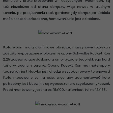
hamulce v-brake stosowane w "klasycznych" woom'ach. Są
też niezależne od stanu obręczy, więc nawet w trudnym
terenie, po przejechaniu rock gardena gdy obręcz po dobiciu
może zostać uszkodzona, hamowanie nie jest osłabione.
Koła woom mają aluminiowe obręcze, maszynowe łożyska i
zostały wyposażone w olbrzymie opony Schwalbe Rocket Ron
2.25 zapewniające doskonałą amortyzację tego lekkiego hard
tail'a w trudnym terenie. Opona Rocekt Ron ma małe opory
toczenia i jest klasyką jeśli chodzi o szybkie rowery terenowe :)
Koła mocowane są na osie, więc aby zdemontować koło
potrzebny jest klucz (nie są wyposażone w szybkozamykacze).
Przód montowany jest na osi 15x100, natomiast tył na 12x135.