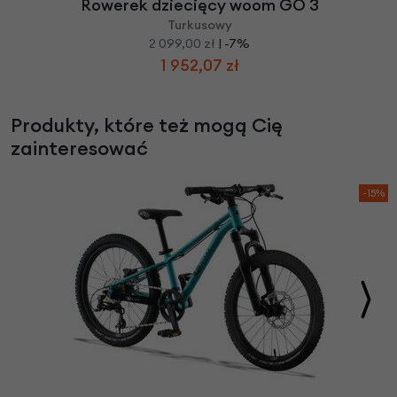
Rowerek dziecięcy woom GO 3
Turkusowy
2 099,00 zł
| -7%
1 952,07 zł
Produkty, które też mogą Cię
zainteresować
-15%