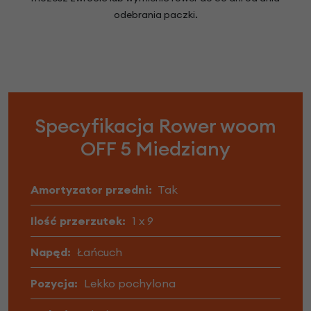
odebrania paczki.
Specyfikacja Rower woom
OFF 5 Miedziany
Amortyzator przedni:
Tak
Ilość przerzutek:
1 x 9
Napęd:
Łańcuch
Pozycja:
Lekko pochylona