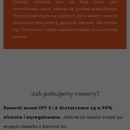
Dlatego możliwe jest, że Twój rower jest
zmontowany nieco inaczej niż podaje specyfikacja.
Na przykład może się zdarzyć, że w swoim rowerze
znajdziesz inne pedały, gripy lub łańcuch. Nie martw
się, Twój rower i części zamienne nadal są w wysokiej
jakości.
Jak pakujemy rowery?
Rowerki woom OFF 5 i 6 dostarczane są w 90%
złożone i wyregulowane.
Jedyne co musisz zrobić po
wyjęciu rowerku z kartonu to: