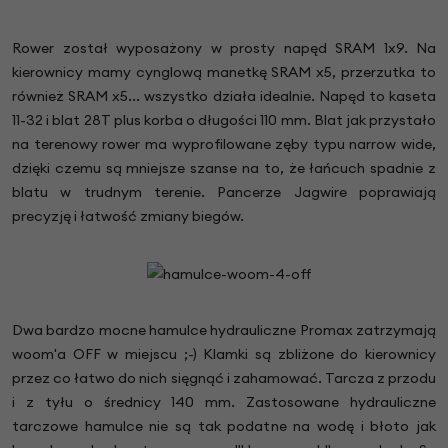
Rower został wyposażony w prosty napęd SRAM 1x9. Na
kierownicy mamy cynglową manetkę SRAM x5, przerzutka to
również SRAM x5... wszystko działa idealnie. Napęd to kaseta
11-32 i blat 28T plus korba o długości 110 mm. Blat jak przystało
na terenowy rower ma wyprofilowane zęby typu narrow wide,
dzięki czemu są mniejsze szanse na to, że łańcuch spadnie z
blatu w trudnym terenie. Pancerze Jagwire poprawiają
precyzję i łatwość zmiany biegów.
Dwa bardzo mocne hamulce hydrauliczne Promax zatrzymają
woom'a OFF w miejscu ;-) Klamki są zbliżone do kierownicy
przez co łatwo do nich sięgnąć i zahamować. Tarcza z przodu
i z tyłu o średnicy 140 mm. Zastosowane hydrauliczne
tarczowe hamulce nie są tak podatne na wodę i błoto jak