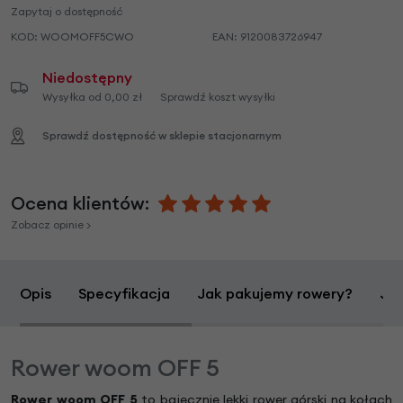
Zapytaj o dostępność
KOD:
WOOMOFF5CWO
EAN:
9120083726947
Niedostępny
Wysyłka od 0,00 zł
Sprawdź koszt wysyłki
Sprawdź dostępność w sklepie stacjonarnym
Ocena klientów:
Zobacz opinie >
Opis
Specyfikacja
Jak pakujemy rowery?
Jak
Rower woom OFF 5
Rower woom OFF 5
to bajecznie lekki rower górski na kołach