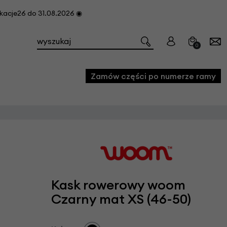
cje26 do 31.08.2026 ◉
0
Zamów części po numerze ramy
e
we
owe
acji i konserwacji roweru
Kask rowerowy woom
fon
Czarny mat XS (46-50)
e