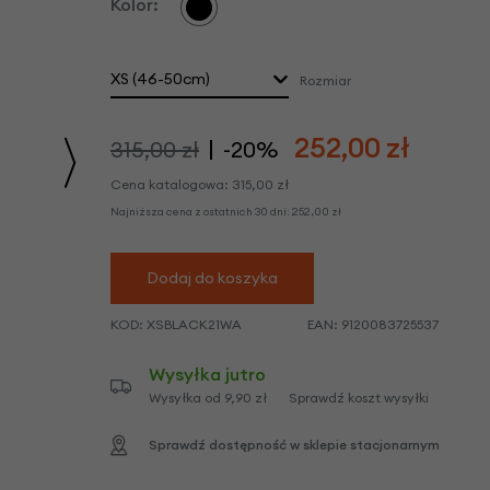
Kolor:
we
y
XS (46-50cm)
Rozmiar
252,00
zł
315,00 zł
-20%
Cena katalogowa:
315,00
zł
Najniższa cena z ostatnich 30 dni:
252,00
zł
Dodaj do koszyka
KOD:
XSBLACK21WA
EAN:
9120083725537
Wysyłka jutro
Wysyłka od 9,90 zł
Sprawdź koszt wysyłki
Sprawdź dostępność w sklepie stacjonarnym