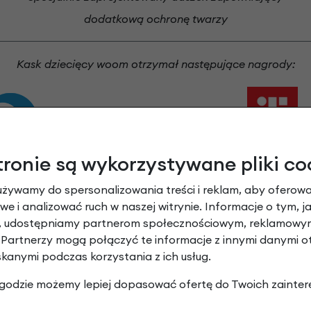
dodatkową ochronę twarzy
Kask dziecięcy woom otrzymał następujące nagrody:
tronie są wykorzystywane pliki co
używamy do spersonalizowania treści i reklam, aby oferowa
IF Design Award 2
 Innowation Award 2018
e i analizować ruch w naszej witrynie. Informacje o tym, j
y, udostępniamy partnerom społecznościowym, reklamowym
 Partnerzy mogą połączyć te informacje z innymi danymi 
skanymi podczas korzystania z ich usług.
 zgodzie możemy lepiej dopasować ofertę do Twoich zainter
idlock