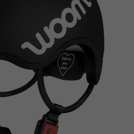
Z
apięcia rowero
Pompki rowerowe
werowe
er Pig
Peruzzo
Gazelle
Pozostałe
N
akrętki i obejm
i:SY
Przerzutki rowerowe
es
Inny
R
owery transportowe - akcesoria
S
akwy i torby rowerowe
Siodełka rowerowe
rowe
Strida - części