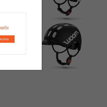
egóły
teczka