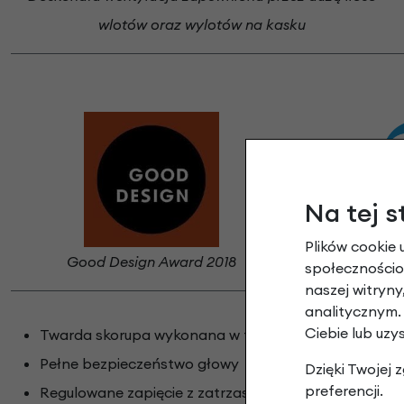
wlotów oraz wylotów na kasku
Na tej s
Plików cookie 
Design &
Good Design Award 2018
społecznościow
naszej witryn
analitycznym.
Ciebie lub uzy
Twarda skorupa wykonana w technologii in-mold
Pełne bezpieczeństwo głowy
Dzięki Twojej
preferencji.
Regulowane zapięcie z zatrzaskiem magnetycznym F