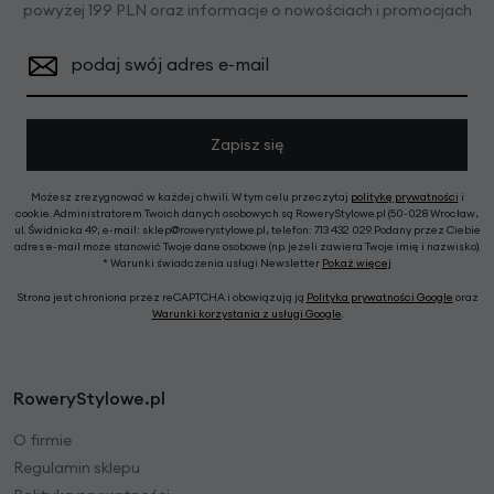
powyżej 199 PLN oraz informacje o nowościach i promocjach
podaj swój adres e-mail
Zapisz się
Możesz zrezygnować w każdej chwili. W tym celu przeczytaj
politykę prywatności
i
cookie. Administratorem Twoich danych osobowych są RoweryStylowe.pl (50-028 Wrocław,
ul. Świdnicka 49; e-mail: sklep@rowerystylowe.pl, telefon: 713 432 029. Podany przez Ciebie
adres e-mail może stanowić Twoje dane osobowe (np. jeżeli zawiera Twoje imię i nazwisko).
* Warunki świadczenia usługi Newsletter
Pokaż więcej
Strona jest chroniona przez reCAPTCHA i obowiązują ją
Polityka prywatności Google
oraz
Warunki korzystania z usługi Google
.
RoweryStylowe.pl
O firmie
Regulamin sklepu