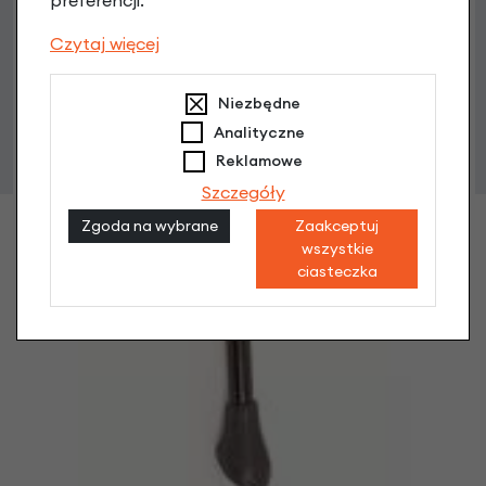
preferencji.
Czytaj więcej
Niezbędne
Analityczne
Reklamowe
Szczegóły
Zgoda na wybrane
Zaakceptuj
wszystkie
ciasteczka