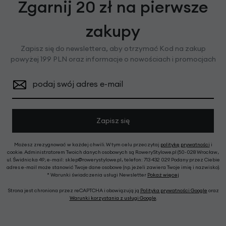
Zgarnij 20 zł na pierwsze
zakupy
Zapisz się do newslettera, aby otrzymać Kod na zakup
powyżej 199 PLN oraz informacje o nowościach i promocjach
podaj swój adres e-mail
Zapisz się
Możesz zrezygnować w każdej chwili. W tym celu przeczytaj
politykę prywatności
i
cookie. Administratorem Twoich danych osobowych są RoweryStylowe.pl (50-028 Wrocław,
ul. Świdnicka 49; e-mail: sklep@rowerystylowe.pl, telefon: 713 432 029. Podany przez Ciebie
adres e-mail może stanowić Twoje dane osobowe (np. jeżeli zawiera Twoje imię i nazwisko).
* Warunki świadczenia usługi Newsletter
Pokaż więcej
Strona jest chroniona przez reCAPTCHA i obowiązują ją
Polityka prywatności Google
oraz
Warunki korzystania z usługi Google
.