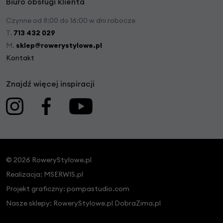
Biuro obsługi klienta
Czynne od 8:00 do 16:00 w dni robocze
T.
713 432 029
M.
sklep@rowerystylowe.pl
Kontakt
Znajdź więcej inspiracji
© 2026 RoweryStylowe.pl
Realizacja:
MSERWIS.pl
Projekt graficzny:
pompastudio.com
Nasze sklepy:
RoweryStylowe.pl
DobraZima.pl