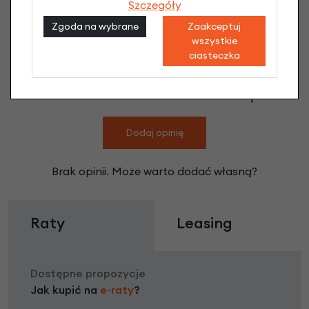
Szczegóły
Zgoda na wybrane
Zaakceptuj
wszystkie
ciasteczka
Kask rowerowy Bobike Kids Vanilla Cup
Cake Rozmiar XXS: 44-48 cm opinie
Dodaj opinię
Brak opinii. Może warto dodać własną?
Raty
Leasing
Dostępne propozycje
Jak kupić na
e-raty
?