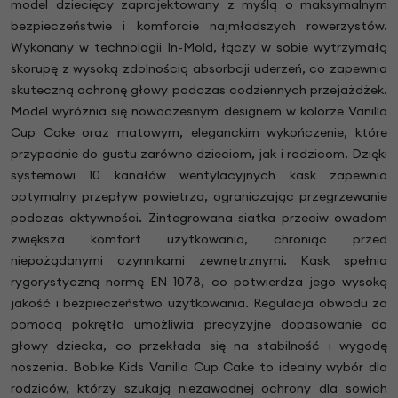
model dziecięcy zaprojektowany z myślą o maksymalnym
bezpieczeństwie i komforcie najmłodszych rowerzystów.
Wykonany w technologii In-Mold, łączy w sobie wytrzymałą
skorupę z wysoką zdolnością absorbcji uderzeń, co zapewnia
skuteczną ochronę głowy podczas codziennych przejażdżek.
Model wyróżnia się nowoczesnym designem w kolorze Vanilla
Cup Cake oraz matowym, eleganckim wykończenie, które
przypadnie do gustu zarówno dzieciom, jak i rodzicom. Dzięki
systemowi 10 kanałów wentylacyjnych kask zapewnia
optymalny przepływ powietrza, ograniczając przegrzewanie
podczas aktywności. Zintegrowana siatka przeciw owadom
zwiększa komfort użytkowania, chroniąc przed
niepożądanymi czynnikami zewnętrznymi. Kask spełnia
rygorystyczną normę EN 1078, co potwierdza jego wysoką
jakość i bezpieczeństwo użytkowania. Regulacja obwodu za
pomocą pokrętła umożliwia precyzyjne dopasowanie do
głowy dziecka, co przekłada się na stabilność i wygodę
noszenia. Bobike Kids Vanilla Cup Cake to idealny wybór dla
rodziców, którzy szukają niezawodnej ochrony dla sowich