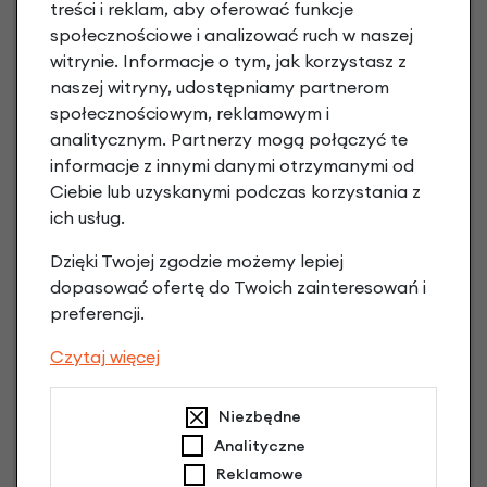
treści i reklam, aby oferować funkcje
społecznościowe i analizować ruch w naszej
witrynie. Informacje o tym, jak korzystasz z
Raty 0%
naszej witryny, udostępniamy partnerom
społecznościowym, reklamowym i
1,00 zł - 5000,00 zł / do 10 rat 0%
analitycznym. Partnerzy mogą połączyć te
od 5001,00 zł / do 20 rat 0%
informacje z innymi danymi otrzymanymi od
Raty do 60 miesięcy
Ciebie lub uzyskanymi podczas korzystania z
ich usług.
Poznaj szczegóły
Dzięki Twojej zgodzie możemy lepiej
dopasować ofertę do Twoich zainteresowań i
preferencji.
Czytaj więcej
Niezbędne
Analityczne
Reklamowe