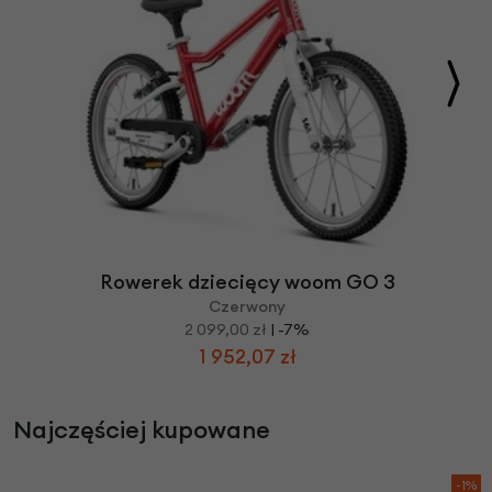
Rowerek dziecięcy woom GO 3
Czerwony
2 099,00 zł
| -7%
1 952,07 zł
Najczęściej kupowane
-1%