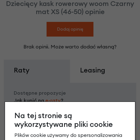
Dziecięcy kask rowerowy woom Czarny
mat XS (46-50) opinie
Dodaj opinię
Brak opinii. Może warto dodać własną?
Raty
Leasing
Dostępne propozycje
Jak kupić na
e-raty
?
Na tej stronie są
wykorzystywane pliki cookie
Plików cookie używamy do spersonalizowania