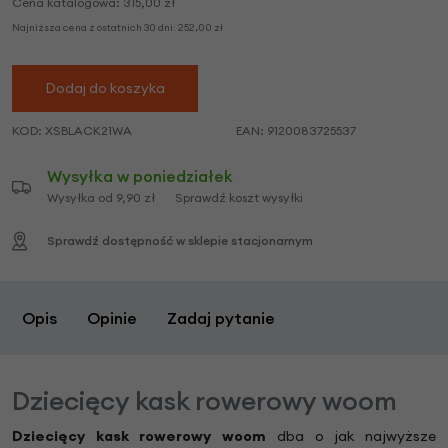
Cena katalogowa:
315,00
zł
Najniższa cena z ostatnich 30 dni:
252,00
zł
Dodaj do koszyka
KOD:
XSBLACK21WA
EAN:
9120083725537
Wysyłka w poniedziałek
Wysyłka od 9,90 zł
Sprawdź koszt wysyłki
Sprawdź dostępność w sklepie stacjonarnym
Opis
Opinie
Zadaj pytanie
Dziecięcy kask rowerowy woom
Dziecięcy kask rowerowy woom
dba o jak najwyższe