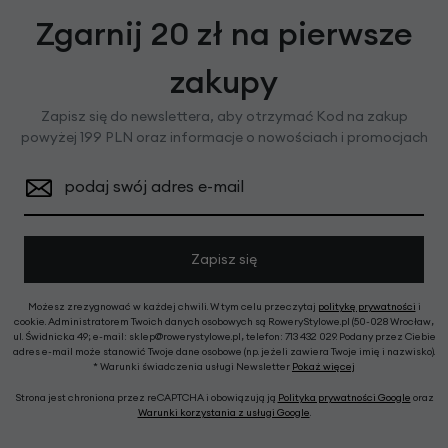
Zgarnij 20 zł na pierwsze
zakupy
Zapisz się do newslettera, aby otrzymać Kod na zakup
powyżej 199 PLN oraz informacje o nowościach i promocjach
podaj swój adres e-mail
Zapisz się
Możesz zrezygnować w każdej chwili. W tym celu przeczytaj
politykę prywatności
i
cookie. Administratorem Twoich danych osobowych są RoweryStylowe.pl (50-028 Wrocław,
ul. Świdnicka 49; e-mail: sklep@rowerystylowe.pl, telefon: 713 432 029. Podany przez Ciebie
adres e-mail może stanowić Twoje dane osobowe (np. jeżeli zawiera Twoje imię i nazwisko).
* Warunki świadczenia usługi Newsletter
Pokaż więcej
Strona jest chroniona przez reCAPTCHA i obowiązują ją
Polityka prywatności Google
oraz
Warunki korzystania z usługi Google
.