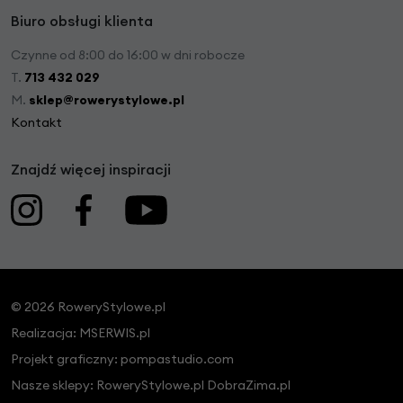
Biuro obsługi klienta
Czynne od 8:00 do 16:00 w dni robocze
T.
713 432 029
M.
sklep@rowerystylowe.pl
Kontakt
Znajdź więcej inspiracji
© 2026 RoweryStylowe.pl
Realizacja:
MSERWIS.pl
Projekt graficzny:
pompastudio.com
Nasze sklepy:
RoweryStylowe.pl
DobraZima.pl