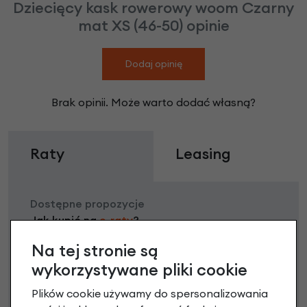
Dziecięcy kask rowerowy woom Czarny
mat XS (46-50) opinie
Dodaj opinię
Brak opinii. Może warto dodać własną?
Raty
Leasing
Dostępne propozycje
Jak kupić na
e-raty
?
Na tej stronie są
wykorzystywane pliki cookie
Plików cookie używamy do spersonalizowania