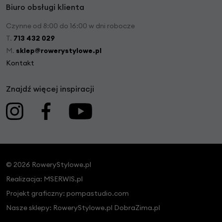
Biuro obsługi klienta
Czynne od 8:00 do 16:00 w dni robocze
T.
713 432 029
M.
sklep@rowerystylowe.pl
Kontakt
Znajdź więcej inspiracji
© 2026 RoweryStylowe.pl
Realizacja:
MSERWIS.pl
Projekt graficzny:
pompastudio.com
Nasze sklepy:
RoweryStylowe.pl
DobraZima.pl