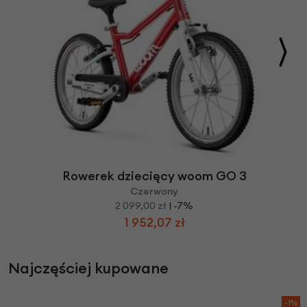
Rowerek dziecięcy woom GO 3
Czerwony
2 099,00 zł
| -7%
1 952,07 zł
Najczęściej kupowane
-1%