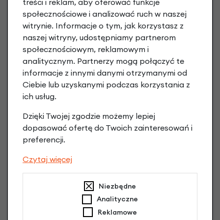
treści i reklam, aby oferować funkcje
społecznościowe i analizować ruch w naszej
witrynie. Informacje o tym, jak korzystasz z
Raty 0%
naszej witryny, udostępniamy partnerom
społecznościowym, reklamowym i
analitycznym. Partnerzy mogą połączyć te
1,00 zł - 5000,00 zł / do 10 rat 0%
od 5001,00 zł / do 20 rat 0%
informacje z innymi danymi otrzymanymi od
Raty do 60 miesięcy
Ciebie lub uzyskanymi podczas korzystania z
ich usług.
Poznaj szczegóły
Dzięki Twojej zgodzie możemy lepiej
dopasować ofertę do Twoich zainteresowań i
preferencji.
Czytaj więcej
Niezbędne
Analityczne
Reklamowe