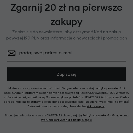
Zgarnij 20 zł na pierwsze
zakupy
Zapisz się do newslettera, aby otrzymać Kod na zakup
powyżej 199 PLN oraz informacje o nowościach i promocjach
podaj swój adres e-mail
Zapisz się
Możesz zrezygnować w każdej chwili. W tym celu przeczytaj
politykę prywatności
i
cookie. Administratorem Twoich danych osobowych są RoweryStylowe.pl (50-028 Wrocław,
ul. Świdnicka 49; e-mail: sklep@rowerystylowe.pl, telefon: 713 432 029. Podany przez Ciebie
adres e-mail może stanowić Twoje dane osobowe (np. jeżeli zawiera Twoje imię i nazwisko).
* Warunki świadczenia usługi Newsletter
Pokaż więcej
Strona jest chroniona przez reCAPTCHA i obowiązują ją
Polityka prywatności Google
oraz
Warunki korzystania z usługi Google
.