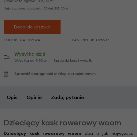
Cena katalogowa:
315,00
zł
Najniższa cena z ostatnich 30 dni:
252,00
zł
Dodaj do koszyka
KOD:
XSBLACK21WA
EAN:
9120083725537
Wysyłka dziś
Wysyłka od 9,90 zł
Sprawdź koszt wysyłki
Sprawdź dostępność w sklepie stacjonarnym
Opis
Opinie
Zadaj pytanie
Dziecięcy kask rowerowy woom
Dziecięcy kask rowerowy woom
dba o jak najwyższe