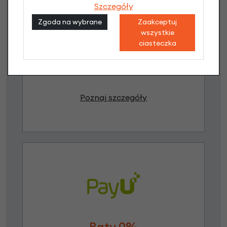
Szczegóły
Raty 0%
Zgoda na wybrane
Zaakceptuj
wszystkie
3 miesiące nie płacisz
ciasteczka
Raty do 60 miesięcy
Poznaj szczegóły
Raty 0%