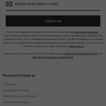
podaj swój adres e-mail
Zapisz się
Możesz zrezygnować w każdej chwili. W tym celu przeczytaj
politykę prywatności
i
cookie. Administratorem Twoich danych osobowych są RoweryStylowe.pl (50-028 Wrocław,
ul. Świdnicka 49; e-mail: sklep@rowerystylowe.pl, telefon: 713 432 029. Podany przez Ciebie
adres e-mail może stanowić Twoje dane osobowe (np. jeżeli zawiera Twoje imię i nazwisko).
* Warunki świadczenia usługi Newsletter
Pokaż więcej
Strona jest chroniona przez reCAPTCHA i obowiązują ją
Polityka prywatności Google
oraz
Warunki korzystania z usługi Google
.
RoweryStylowe.pl
O firmie
Regulamin sklepu
Polityka prywatności
Serwis rowerowy