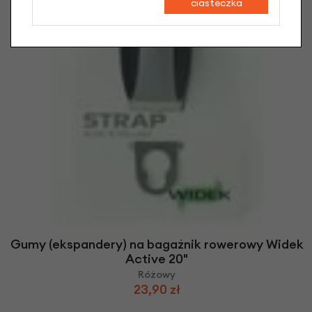
ciasteczka
Gumy (ekspandery) na bagażnik rowerowy Widek
Active 20"
Różowy
23,90 zł