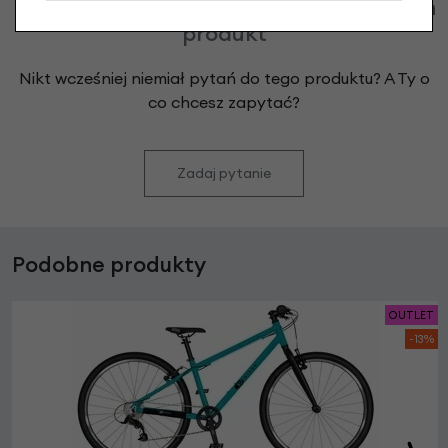
Klienci zadali następujące pytania o ten
produkt
Nikt wcześniej niemiał pytań do tego produktu? A Ty o
co chcesz zapytać?
Zadaj pytanie
Podobne produkty
OUTLET
-13%