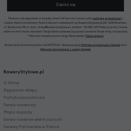
Zapisz się
Możesz zrezygnować w każdej chwili. W tym celu przeczytaj
politykę prywatności
i
cookie. Administratorem Twoich danych osobowych są RoweryStylowe.pl (50-028 Wrocław,
ul. Świdnicka 49; e-mail: sklep@rowerystylowe.pl, telefon: 713 432 029. Podany przez Ciebie
adres e-mail może stanowić Twoje dane osobowe (np. jeżeli zawiera Twoje imię i nazwisko).
* Warunki świadczenia usługi Newsletter
Pokaż więcej
Strona jest chroniona przez reCAPTCHA i obowiązują ją
Polityka prywatności Google
oraz
Warunki korzystania z usługi Google
.
RoweryStylowe.pl
O firmie
Regulamin sklepu
Polityka prywatności
Serwis rowerowy
Mapa dojazdu
Serwis rowerów elektrycznych
Serwisy Partnerskie w Polsce