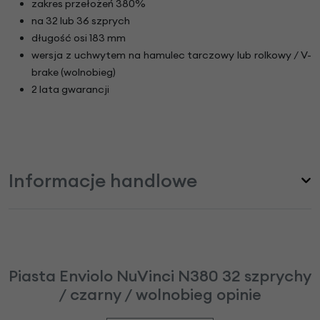
zakres przełożeń 380%
na 32 lub 36 szprych
długość osi 183 mm
wersja z uchwytem na hamulec tarczowy lub rolkowy / V-
brake (wolnobieg)
2 lata gwarancji
Informacje handlowe
Piasta Enviolo NuVinci N380 32 szprychy
/ czarny / wolnobieg opinie