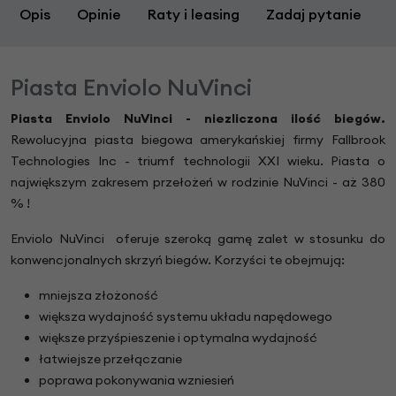
Opis
Opinie
Raty i leasing
Zadaj pytanie
Piasta Enviolo NuVinci
Piasta Enviolo NuVinci - niezliczona ilość biegów.
Rewolucyjna piasta biegowa amerykańskiej firmy Fallbrook
Technologies Inc - triumf technologii XXI wieku. Piasta o
największym zakresem przełożeń w rodzinie NuVinci - aż 380
% !
Enviolo NuVinci oferuje szeroką gamę zalet w stosunku do
konwencjonalnych skrzyń biegów. Korzyści te obejmują:
mniejsza złożoność
większa wydajność systemu układu napędowego
większe przyśpieszenie i optymalna wydajność
łatwiejsze przełączanie
poprawa pokonywania wzniesień