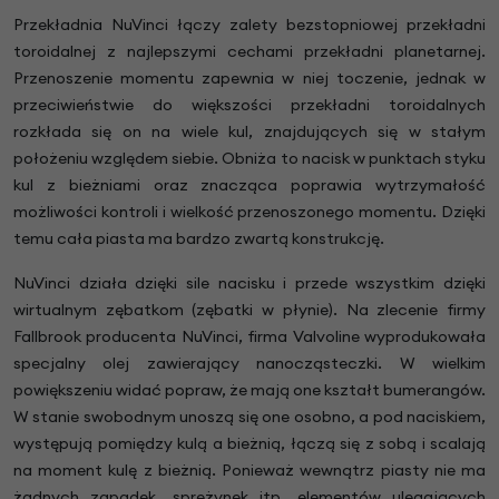
Przekładnia NuVinci łączy zalety bezstopniowej przekładni
toroidalnej z najlepszymi cechami przekładni planetarnej.
Przenoszenie momentu zapewnia w niej toczenie, jednak w
przeciwieństwie do większości przekładni toroidalnych
rozkłada się on na wiele kul, znajdujących się w stałym
położeniu względem siebie. Obniża to nacisk w punktach styku
kul z bieżniami oraz znacząca poprawia wytrzymałość
możliwości kontroli i wielkość przenoszonego momentu. Dzięki
temu cała piasta ma bardzo zwartą konstrukcję.
NuVinci działa dzięki sile nacisku i przede wszystkim dzięki
wirtualnym zębatkom (zębatki w płynie). Na zlecenie firmy
Fallbrook producenta NuVinci, firma Valvoline wyprodukowała
specjalny olej zawierający nanocząsteczki. W wielkim
powiększeniu widać popraw, że mają one kształt bumerangów.
W stanie swobodnym unoszą się one osobno, a pod naciskiem,
występują pomiędzy kulą a bieżnią, łączą się z sobą i scalają
na moment kulę z bieżnią. Ponieważ wewnątrz piasty nie ma
żadnych zapadek, sprężynek itp. elementów ulegających