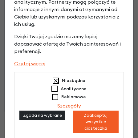
analitycznym. Partnerzy mogą połączyć te
informacje z innymi danymi otrzymanymi od
3 miesiące nie płacisz
Ciebie lub uzyskanymi podczas korzystania z
Raty do 60 miesięcy
ich usług.
Dzięki Twojej zgodzie możemy lepiej
dopasować ofertę do Twoich zainteresowań i
Poznaj szczegóły
preferencji.
Czytaj więcej
Niniejsza propozycja nie stanowi oferty w rozumieniu art.
Niezbędne
66 Kodeksu Cywilnego. Ostateczna decyzja o warunkach
Analityczne
i przyznaniu kredytu zostanie podjęta po ocenie
Reklamowe
zdolności kredytowej.
Szczegóły
Zgoda na wybrane
Zaakceptuj
wszystkie
ciasteczka