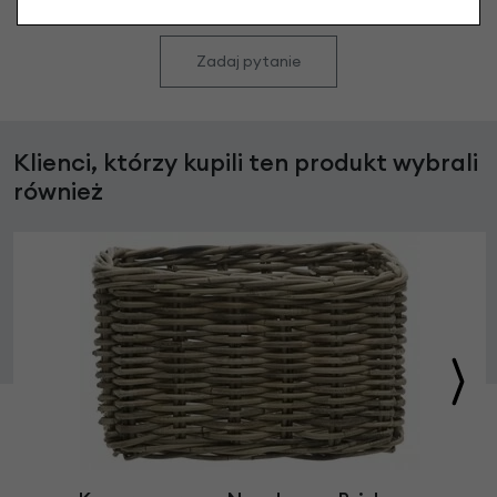
Zadaj pytanie
Klienci, którzy kupili ten produkt wybrali
również