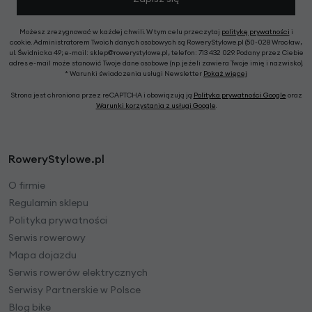
Możesz zrezygnować w każdej chwili. W tym celu przeczytaj
politykę prywatności
i
cookie. Administratorem Twoich danych osobowych są RoweryStylowe.pl (50-028 Wrocław,
ul. Świdnicka 49; e-mail: sklep@rowerystylowe.pl, telefon: 713 432 029. Podany przez Ciebie
adres e-mail może stanowić Twoje dane osobowe (np. jeżeli zawiera Twoje imię i nazwisko).
* Warunki świadczenia usługi Newsletter
Pokaż więcej
Strona jest chroniona przez reCAPTCHA i obowiązują ją
Polityka prywatności Google
oraz
Warunki korzystania z usługi Google
.
RoweryStylowe.pl
O firmie
Regulamin sklepu
Polityka prywatności
Serwis rowerowy
Mapa dojazdu
Serwis rowerów elektrycznych
Serwisy Partnerskie w Polsce
Blog bike