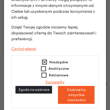
informacje z innymi danymi otrzymanymi od
Poznaj szczegóły
Ciebie lub uzyskanymi podczas korzystania z
ich usług.
Dzięki Twojej zgodzie możemy lepiej
Niniejsza propozycja nie stanowi oferty w rozumieniu art.
dopasować ofertę do Twoich zainteresowań i
66 Kodeksu Cywilnego. Ostateczna decyzja o warunkach
preferencji.
i przyznaniu kredytu zostanie podjęta po ocenie
Czytaj więcej
zdolności kredytowej.
Niezbędne
Analityczne
Reklamowe
Klienci zadali następujące pytania o ten
Szczegóły
produkt
Zgoda na wybrane
Zaakceptuj
wszystkie
Nikt wcześniej niemiał pytań do tego produktu? A Ty o
ciasteczka
co chcesz zapytać?