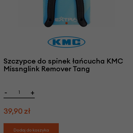
Szczypce do spinek łańcucha KMC
Missnglink Remover Tang
-
+
39,90
zł
Dodaj do koszyka