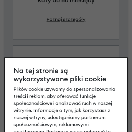
Raty do 60 miesięcy
Poznaj szczegóły
Na tej stronie są
wykorzystywane pliki cookie
Plików cookie używamy do spersonalizowania
Raty 0%
treści i reklam, aby oferować funkcje
społecznościowe i analizować ruch w naszej
3 miesiące nie płacisz
witrynie. Informacje o tym, jak korzystasz z
naszej witryny, udostępniamy partnerom
Raty do 60 miesięcy
społecznościowym, reklamowym i
analitycznym. Partnerzy mogą połączyć te