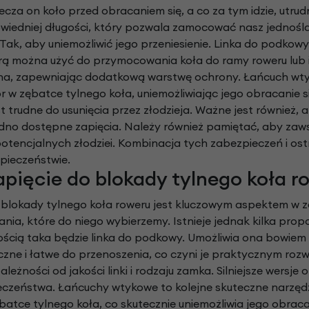
za on koło przed obracaniem się, a co za tym idzie, utrud
iedniej długości, który pozwala zamocować nasz jednośla
Tak, aby uniemożliwić jego przeniesienie. Linka do podkow
rą można użyć do przymocowania koła do ramy roweru lub
a, zapewniając dodatkową warstwę ochrony. Łańcuch wtyko
w zębatce tylnego koła, uniemożliwiając jego obracanie si
st trudne do usunięcia przez złodzieja. Ważne jest również
rudno dostępne zapięcia. Należy również pamiętać, aby zaw
otencjalnych złodziei. Kombinacja tych zabezpieczeń i os
pieczeństwie.
apięcie do blokady tylnego koła r
 blokady tylnego koła roweru jest kluczowym aspektem w z
ania, które do niego wybierzemy. Istnieje jednak kilka prop
ścią taka będzie linka do podkowy. Umożliwia ona bowiem
yczne i łatwe do przenoszenia, co czyni je praktycznym ro
leżności od jakości linki i rodzaju zamka. Silniejsze wers
czeństwa. Łańcuchy wtykowe to kolejne skuteczne narzędzi
atce tylnego koła, co skutecznie uniemożliwia jego obraca