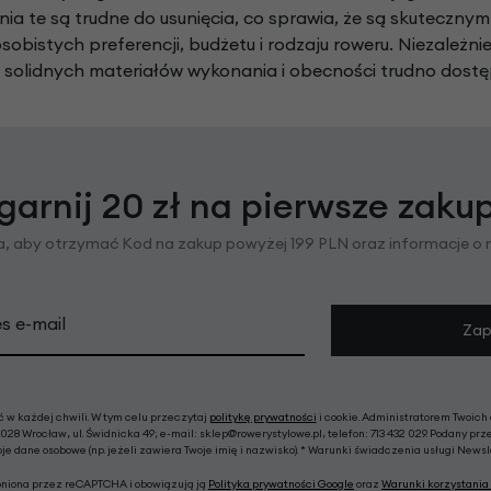
nia te są trudne do usunięcia, co sprawia, że są skutecz
sobistych preferencji, budżetu i rodzaju roweru. Niezależn
d solidnych materiałów wykonania i obecności trudno dos
garnij 20 zł na pierwsze zaku
ra, aby otrzymać Kod na zakup powyżej 199 PLN oraz informacje o
s e-mail
Zap
w każdej chwili. W tym celu przeczytaj
politykę prywatności
i cookie. Administratorem Twoich
028 Wrocław, ul. Świdnicka 49; e-mail: sklep@rowerystylowe.pl, telefon: 713 432 029. Podany prz
e dane osobowe (np. jeżeli zawiera Twoje imię i nazwisko). * Warunki świadczenia usługi News
roniona przez reCAPTCHA i obowiązują ją
Polityka prywatności Google
oraz
Warunki korzystania 