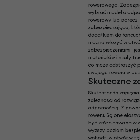
rowerowego. Zabezpiec
wybrać model o odpow
rowerowy lub poręcz. 
zabezpieczająca, któ
dodatkiem do łańcuch
można włożyć w otwór 
zabezpieczeniami i je
materiałów i miały t
co może odstraszyć p
swojego roweru w bez
Skuteczne z
Skuteczność zapięcia
zależności od rozwiąz
odpornością. Z pewno
roweru. Są one elast
być zróżnicowana w za
wyższy poziom bezpie
wchodzi w otwór w zęb