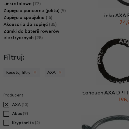
Części do rowerów elektrycznych
Ł
Linki stalowe
(77)
ańcuchy i paski ro
Rowery Składane
Check
Zapięcia pancerne (jelita)
(9)
D
zwonki rowerowe
N
aklejki rowerowe
Rowery Tandem
Linka AXA R
Zapięcia specjalne
(15)
F
oteliki rowerowe
Napęd paskowy Gat
74,
Rowery Trójkołowe
Akcesoria do zapięć
(35)
Narzędzia rowerowe
Rowerki biegowe
H
amulce rowerowe
Zamki do baterii rowerów
Nóżki rowerowe
Rowery Cargo / transportowe
elektrycznych
(28)
K
asety i wolnobiegi
O
bręcze i koła rowe
Kaski rowerowe
Filtruj:
Resetuj filtry
AXA
Łańcuch AXA DPI 1
Producent
198,
AXA
(10)
Abus
(9)
Kryptonite
(2)