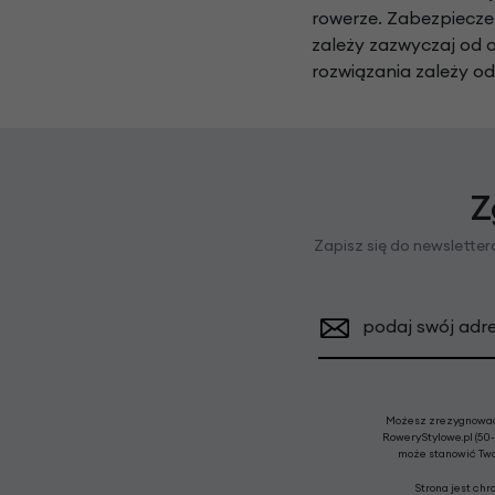
rowerze. Zabezpiecze
zależy zazwyczaj od o
rozwiązania zależy o
Z
Zapisz się do newslette
podaj swój adre
Możesz zrezygnować 
RoweryStylowe.pl (50-
może stanowić Twoj
Strona jest ch