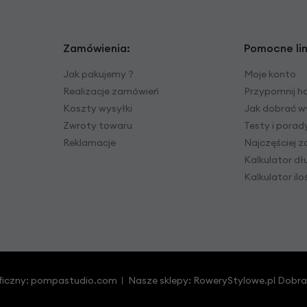
Zamówienia:
Pomocne lin
Jak pakujemy ?
Moje konto
Realizacje zamówień
Przypomnij h
Koszty wysyłki
Jak dobrać w
Zwroty towaru
Testy i pora
Reklamacje
Najczęściej 
Kalkulator dł
Kalkulator il
ficzny:
pompastudio.com
Nasze sklepy:
RoweryStylowe.pl
Dobra