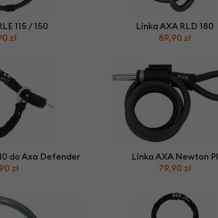
Z
apięcia rowero
Pompki rowerowe
werowe
er Pig
Peruzzo
Gazelle
Pozostałe
N
akrętki i obejm
i:SY
LE 115 / 150
Linka AXA RLD 180
Przerzutki rowerowe
es
90 zł
89,90 zł
Inny
R
owery transportowe - akcesoria
S
akwy i torby rowerowe
Siodełka rowerowe
rowe
Strida - części
10 do Axa Defender
Linka AXA Newton Pl
90 zł
79,90 zł