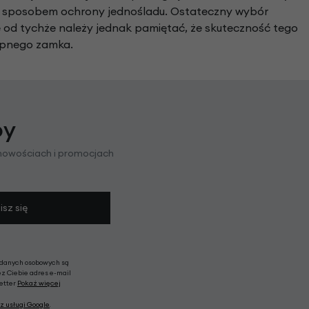
nym sposobem ochrony jednośladu. Ostateczny wybór
ie od tychże należy jednak pamiętać, że skuteczność tego
tępnego zamka.
py
 nowościach i promocjach
isz się
 danych osobowych są
ez Ciebie adres e-mail
letter
Pokaż więcej
z usługi Google
.