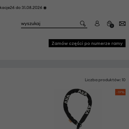
cje26 do 31.08.2026 ◉
0
Zamów części po numerze ramy
e
Liczba produktów: 10
we
owe
-19%
acji i konserwacji roweru
fon
e