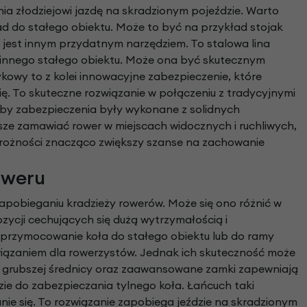
nia złodziejowi jazdę na skradzionym pojeździe. Warto
d do stałego obiektu. Może to być na przykład stojak
y jest innym przydatnym narzędziem. To stalowa lina
 innego stałego obiektu. Może ona być skutecznym
wy to z kolei innowacyjne zabezpieczenie, które
ę. To skuteczne rozwiązanie w połączeniu z tradycyjnymi
, aby zabezpieczenia były wykonane z solidnych
sze zamawiać rower w miejscach widocznych i ruchliwych,
trożności znacząco zwiększy szanse na zachowanie
oweru
apobieganiu kradzieży rowerów. Może się ono różnić w
ozycji cechujących się dużą wytrzymałością i
 przymocowanie koła do stałego obiektu lub do ramy
związaniem dla rowerzystów. Jednak ich skuteczność może
je o grubszej średnicy oraz zaawansowane zamki zapewniają
e do zabezpieczania tylnego koła. Łańcuch taki
nie się. To rozwiązanie zapobiega jeździe na skradzionym