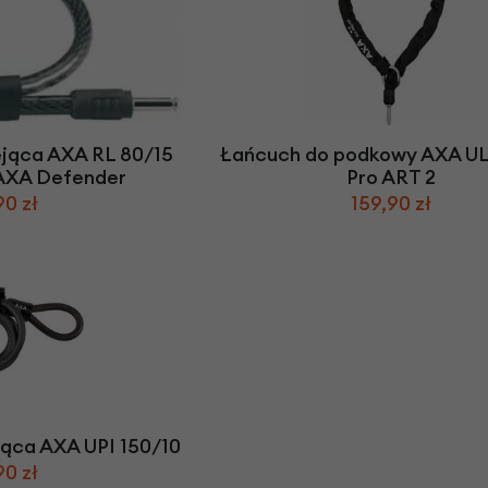
ejąca AXA RL 80/15
Łańcuch do podkowy AXA UL
AXA Defender
Pro ART 2
90 zł
159,90 zł
jąca AXA UPI 150/10
90 zł