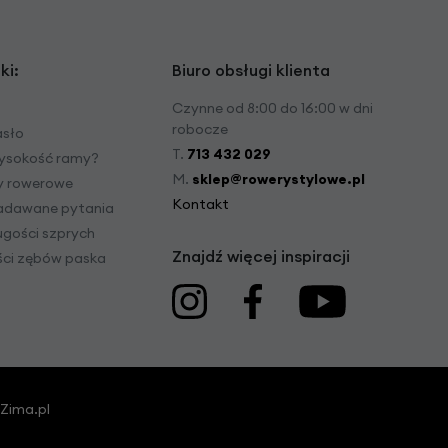
ki:
Biuro obsługi klienta
Czynne od 8:00 do 16:00 w dni
robocze
asło
T.
713 432 029
ysokość ramy?
M.
sklep@rowerystylowe.pl
dy rowerowe
Kontakt
zadawane pytania
ugości szprych
Znajdź więcej inspiracji
ości zębów paska
Zima.pl