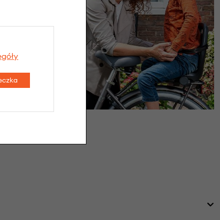
egóły
teczka