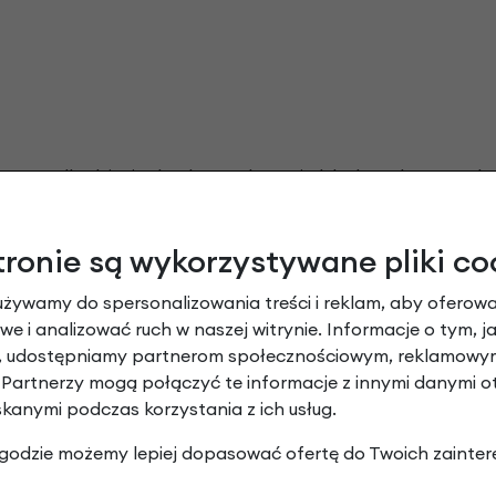
czony dla dzieci od 6 do 10 roku życia lub do 35 kg. Posadzo
dziecka fotelik został wyposażony w pas biodrowy z trzy
pasować do każdej wysokości. Fotelik mocowany jest n
tronie są wykorzystywane pliki co
używamy do spersonalizowania treści i reklam, aby oferowa
e i analizować ruch w naszej witrynie. Informacje o tym, j
y, udostępniamy partnerom społecznościowym, reklamowym
 Partnerzy mogą połączyć te informacje z innymi danymi 
skanymi podczas korzystania z ich usług.
 zgodzie możemy lepiej dopasować ofertę do Twoich zainter