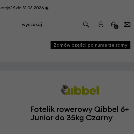
cje26 do 31.08.2026 ◉
0
Zamów części po numerze ramy
e
we
owe
acji i konserwacji roweru
Fotelik rowerowy Qibbel 6+
fon
Junior do 35kg Czarny
e