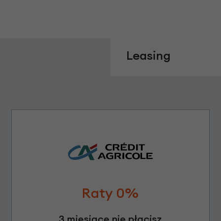
Leasing
Raty 0%
3 miesiące nie płacisz