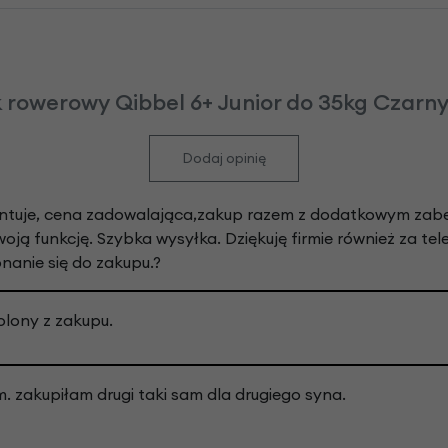
k rowerowy Qibbel 6+ Junior do 35kg Czarny
Dodaj opinię
montuje, cena zadowalająca,zakup razem z dodatkowym zabe
woją funkcję. Szybka wysyłka. Dziękuję firmie również za te
onanie się do zakupu.?
olony z zakupu.
m. zakupiłam drugi taki sam dla drugiego syna.