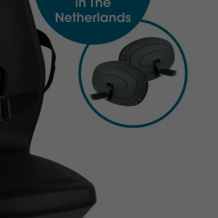
Z
apięcia rowero
Pompki rowerowe
werowe
er Pig
Peruzzo
Gazelle
Pozostałe
N
akrętki i obejm
i:SY
Przerzutki rowerowe
es
Inny
R
owery transportowe - akcesoria
S
akwy i torby rowerowe
Siodełka rowerowe
rowe
Strida - części