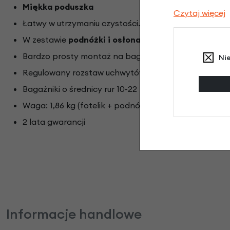
Miękka poduszka
Czytaj więcej
Łatwy w utrzymaniu czystości.
W zestawie
podnóżki i osłona na nóżki
Bardzo prosty montaż na bagażniku
Ni
Regulowany rozstaw uchwytów na bagażnik 110-170 
Bagażniki o średnicy rur 10-22 mm
Waga: 1,86 kg (fotelik + podnóżki)
2 lata gwarancji
Informacje handlowe