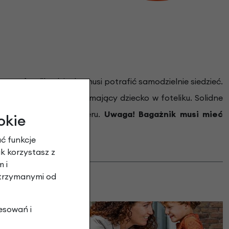
ne w foteliku dziecko musi potrafić samodzielnie siedzieć.
punktową klamrą, trzymający dziecko w foteliku. Solidne
a tylny bagażnik roweru.
Uwaga! Bagażnik musi mieć
okie
ć funkcje
ak korzystasz z
 i
otrzymanymi od
esowań i