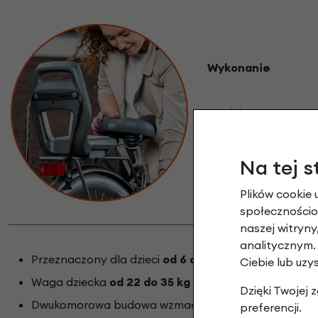
Wykonanie
Produkt jest przezna
Dla bezpieczeństwa 
podnóżki można do
Na tej s
udźwig min. 35 kg.
Plików cookie 
społecznościow
naszej witryn
analitycznym.
Przeznaczony dla dzieci
od 6 do 10 lat
Ciebie lub uzy
Waga dziecka
od 22 do 35 kg
Dzięki Twojej
Dwukomorowa budowa wzmacniana stalową ramą
preferencji.