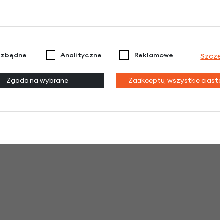
ezbędne
Analityczne
Reklamowe
Szcz
mm szerokości
Zgoda na wybrane
Zaakceptuj wszystkie cias