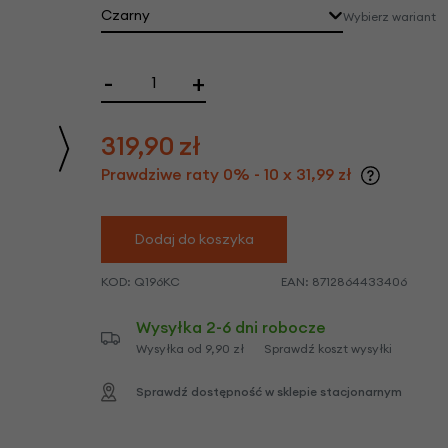
we
Czarny
Wybierz wariant
y
-
+
319,90
zł
Prawdziwe raty 0% - 10 x 31,99 zł
Dodaj do koszyka
KOD:
Q196KC
EAN:
8712864433406
Wysyłka 2-6 dni robocze
Wysyłka od 9,90 zł
Sprawdź koszt wysyłki
Sprawdź dostępność w sklepie stacjonarnym