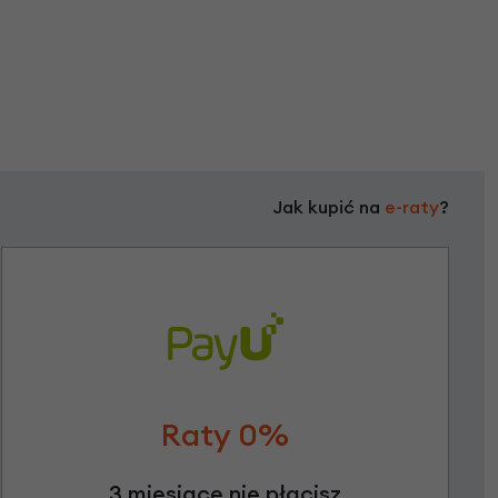
Jak kupić na
e-raty
?
Raty 0%
3 miesiące nie płacisz