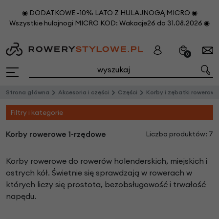
◉ DODATKOWE -10% LATO Z HULAJNOGĄ MICRO ◉
Wszystkie hulajnogi MICRO KOD: Wakacje26 do 31.08.2026 ◉
0
Strona główna
Akcesoria i części
Części
Korby i zębatki rowerowe
Filtry i kategorie
Korby rowerowe 1-rzędowe
Liczba produktów: 7
Korby rowerowe do rowerów holenderskich, miejskich i
ostrych kół. Świetnie się sprawdzają w rowerach w
których liczy się prostota, bezobsługowość i trwałość
napędu.