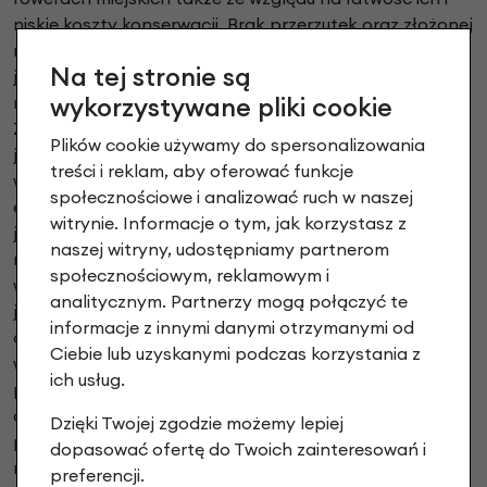
niskie koszty konserwacji. Brak przerzutek oraz złożonej
mechaniki sprawia, że pojazd z takim wyposażeniem
Na tej stronie są
jest łatwy w obsłudze nawet dla osób
wykorzystywane pliki cookie
niezaznajomionych z technicznymi aspektami rowerów.
Z kolei dzięki swojej konstrukcji korba rowerowa
Plików cookie używamy do spersonalizowania
jednorzędowa cechuje się niższą wagą oraz większą
treści i reklam, aby oferować funkcje
wytrzymałością. To zaś przekłada się na lepszą
społecznościowe i analizować ruch w naszej
efektywność pedałowania i mniejsze obciążenie
witrynie. Informacje o tym, jak korzystasz z
jednośladu. Jest to szczególnie ważne w rowerach
naszej witryny, udostępniamy partnerom
miejskich, gdzie często liczy się szybkość i
społecznościowym, reklamowym i
wytrzymałość w codziennym użytkowaniu. Warto
analitycznym. Partnerzy mogą połączyć te
jednak pamiętać, że korba jednorzędowa ma
informacje z innymi danymi otrzymanymi od
ograniczoną gamę przełożeń w porównaniu z wersją
Ciebie lub uzyskanymi podczas korzystania z
wielorzędową. Może to być wadą dla osób
ich usług.
preferujących jazdę w różnorodnym terenie. Niemniej
dla wielu osób miejskich prostota i niezawodność tego
Dzięki Twojej zgodzie możemy lepiej
podstawowego typu sprawia, że jest to optymalne
dopasować ofertę do Twoich zainteresowań i
rozwiązanie do codziennej jazdy po mieście. Także ze
preferencji.