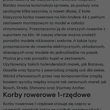
Bardzo mocna konstrukcja sprawia, że posłuży ona
spokojnie kilka sezonów, a nawet dłużej. Z kolei
klasyczna korba rowerowa na klin Andere 46 z pełnym
zestawem montażowym to model w całości
chromowany. Przeznaczono ją do starszych rowerów z
suportem na klin. W naszej ofercie można znaleźć
ponadto modele niklowane i srebrne. A także typy
przeznaczone do rowerów elektrycznych, składanych,
dziecięcych oraz modele do jednośladów na pasek.
Można je u nas ponadto kupić w zestawach.
Użytkownicy takich holenderskich marek, jak Batavus,
Gazelle oraz Sparta z pewnością znajdą coś dla siebie.
Wśród oferowanych przez nas komponentów znajdą
bowiem wyroby między innymi tak cenionych marek jak
Bosch, Strida, Shimano oraz Sturmey Archer.
Korby rowerowe 1-rzędowe
Korby rowerowe 1-rzędowe stosuje się często w
rowerach miejskich także ze względu na łatwość ich i