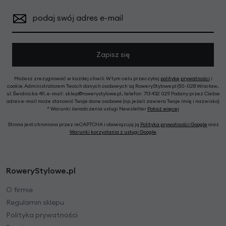
podaj swój adres e-mail
Zapisz się
Możesz zrezygnować w każdej chwili. W tym celu przeczytaj
politykę prywatności
i
cookie. Administratorem Twoich danych osobowych są RoweryStylowe.pl (50-028 Wrocław,
ul. Świdnicka 49; e-mail: sklep@rowerystylowe.pl, telefon: 713 432 029. Podany przez Ciebie
adres e-mail może stanowić Twoje dane osobowe (np. jeżeli zawiera Twoje imię i nazwisko).
* Warunki świadczenia usługi Newsletter
Pokaż więcej
Strona jest chroniona przez reCAPTCHA i obowiązują ją
Polityka prywatności Google
oraz
Warunki korzystania z usługi Google
.
RoweryStylowe.pl
O firmie
Regulamin sklepu
Polityka prywatności