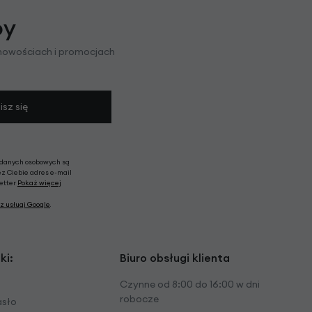
py
 nowościach i promocjach
isz się
 danych osobowych są
ez Ciebie adres e-mail
letter
Pokaż więcej
z usługi Google
.
ki:
Biuro obsługi klienta
Czynne od 8:00 do 16:00 w dni
robocze
asło