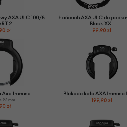
Z
apięcia rowero
Pompki rowerowe
werowe
er Pig
Peruzzo
Gazelle
Pozostałe
N
akrętki i obejm
i:SY
Przerzutki rowerowe
owy AXA ULC 100/8
Łańcuch AXA ULC do podk
es
Inny
ART 2
Block XXL
R
owery transportowe - akcesoria
90 zł
99,90 zł
S
akwy i torby rowerowe
Siodełka rowerowe
rowe
Strida - części
a Axa Imenso
Blokada koła AXA Imenso
199,90 zł
e 92 mm
90 zł