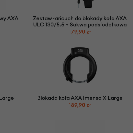
we
y
owy AXA
Zestaw łańcuch do blokady koła AXA
ULC 130/5.5 + Sakwa podsiodełkowa
179,90 zł
 Large
Blokada koła AXA Imenso X Large
189,90 zł