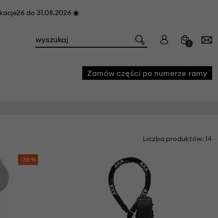
cje26 do 31.08.2026 ◉
0
Zamów części po numerze ramy
e
Liczba produktów: 14
we
owe
-38%
acji i konserwacji roweru
fon
e