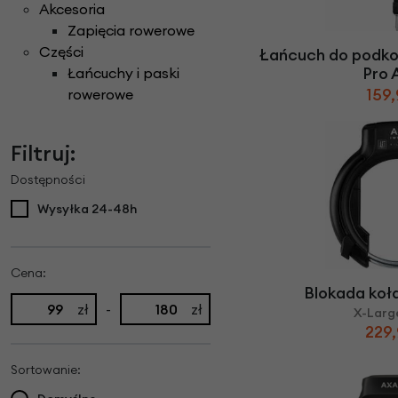
Części do rowerów elektrycznych
Akcesoria
Ł
ańcuchy i paski ro
Rowery Składane
Check
Zapięcia rowerowe
D
zwonki rowerowe
N
aklejki rowerowe
Rowery Tandem
Części
Łańcuch do podk
F
oteliki rowerowe
Napęd paskowy Gat
Rowery Trójkołowe
Pro 
Łańcuchy i paski
Narzędzia rowerowe
Rowerki biegowe
159,
rowerowe
H
amulce rowerowe
Nóżki rowerowe
Rowery Cargo / transportowe
K
asety i wolnobiegi
O
bręcze i koła rowe
Filtruj:
Kaski rowerowe
Dostępności
Wysyłka 24-48h
Cena:
Blokada koł
zł
-
zł
X-Larg
229,
Sortowanie: