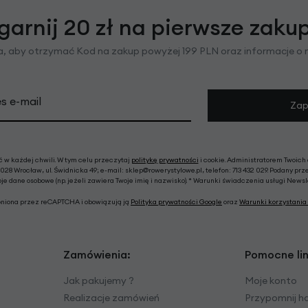
garnij 20 zł na pierwsze zaku
ra, aby otrzymać Kod na zakup powyżej 199 PLN oraz informacje o
s e-mail
Zap
w każdej chwili. W tym celu przeczytaj
politykę prywatności
i cookie. Administratorem Twoich
028 Wrocław, ul. Świdnicka 49; e-mail: sklep@rowerystylowe.pl, telefon: 713 432 029. Podany prz
e dane osobowe (np. jeżeli zawiera Twoje imię i nazwisko). * Warunki świadczenia usługi News
roniona przez reCAPTCHA i obowiązują ją
Polityka prywatności Google
oraz
Warunki korzystania 
Zamówienia:
Pomocne lin
Jak pakujemy ?
Moje konto
Realizacje zamówień
Przypomnij h