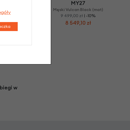
MY27
Męski Vulcan Black (mat)
egóły
9 499,00 zł
| -10%
8 549,10 zł
teczka
biegi w