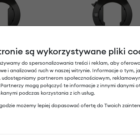
ła AXA Atlas
Blokada koła AXA Atlas 
tronie są wykorzystywane pliki co
90 zł
159,90 zł
używamy do spersonalizowania treści i reklam, aby oferowa
e i analizować ruch w naszej witrynie. Informacje o tym, j
y, udostępniamy partnerom społecznościowym, reklamowym
NOWOŚĆ
 Partnerzy mogą połączyć te informacje z innymi danymi 
-10%
skanymi podczas korzystania z ich usług.
 zgodzie możemy lepiej dopasować ofertę do Twoich zainter
A F3 8.0 (Alfine 11)
Rower na pasku KOGA F3 8.0 (A