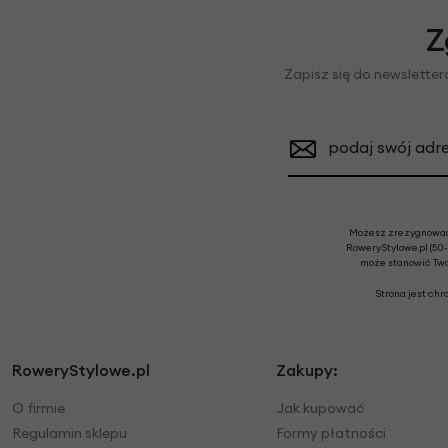
Z
Zapisz się do newslette
podaj swój adre
Możesz zrezygnować 
RoweryStylowe.pl (50-
może stanowić Twoj
Strona jest ch
RoweryStylowe.pl
Zakupy:
O firmie
Jak kupować
Regulamin sklepu
Formy płatności