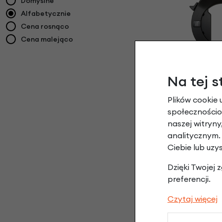
Domyślne
Alfabetycznie
Cena rosnąco
Cena malejąco
Blokada ko
Na tej s
159,
Plików cookie 
społecznościow
naszej witryn
analitycznym.
Ciebie lub uzy
Dzięki Twojej
preferencji.
Czytaj więcej
Rower na pasku KOG