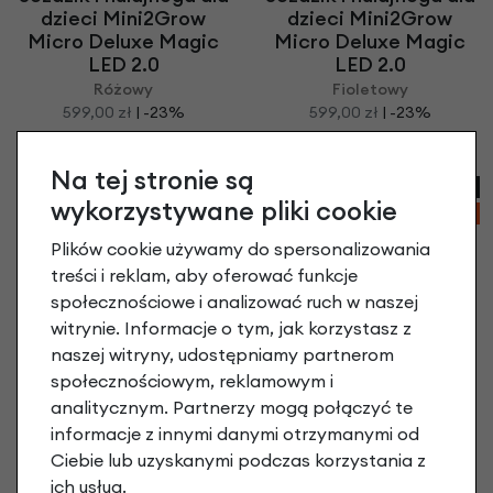
dzieci Mini2Grow
dzieci Mini2Grow
Micro Deluxe Magic
Micro Deluxe Magic
LED 2.0
LED 2.0
Różowy
Fioletowy
599,00 zł
| -23%
599,00 zł
| -23%
539,10 zł
539,10 zł
Na tej stronie są
NOWOŚĆ
NOWOŚĆ
wykorzystywane pliki cookie
-23%
-23%
Plików cookie używamy do spersonalizowania
treści i reklam, aby oferować funkcje
społecznościowe i analizować ruch w naszej
witrynie. Informacje o tym, jak korzystasz z
naszej witryny, udostępniamy partnerom
społecznościowym, reklamowym i
analitycznym. Partnerzy mogą połączyć te
informacje z innymi danymi otrzymanymi od
Ciebie lub uzyskanymi podczas korzystania z
ich usług.