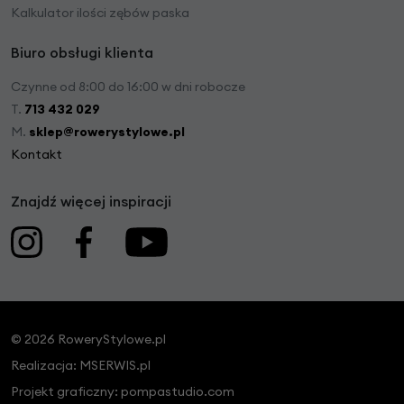
Kalkulator ilości zębów paska
Biuro obsługi klienta
Czynne od 8:00 do 16:00 w dni robocze
T.
713 432 029
M.
sklep@rowerystylowe.pl
Kontakt
Znajdź więcej inspiracji
© 2026 RoweryStylowe.pl
Realizacja:
MSERWIS.pl
Projekt graficzny:
pompastudio.com