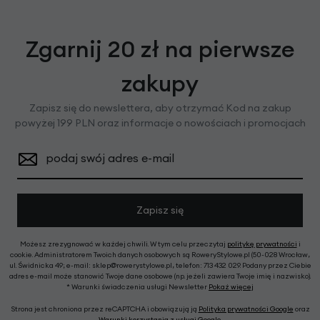
Zgarnij 20 zł na pierwsze
zakupy
Zapisz się do newslettera, aby otrzymać Kod na zakup
powyżej 199 PLN oraz informacje o nowościach i promocjach
podaj swój adres e-mail
Zapisz się
Możesz zrezygnować w każdej chwili. W tym celu przeczytaj
politykę prywatności
i
cookie. Administratorem Twoich danych osobowych są RoweryStylowe.pl (50-028 Wrocław,
ul. Świdnicka 49; e-mail: sklep@rowerystylowe.pl, telefon: 713 432 029. Podany przez Ciebie
adres e-mail może stanowić Twoje dane osobowe (np. jeżeli zawiera Twoje imię i nazwisko).
* Warunki świadczenia usługi Newsletter
Pokaż więcej
Strona jest chroniona przez reCAPTCHA i obowiązują ją
Polityka prywatności Google
oraz
Warunki korzystania z usługi Google
.