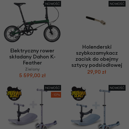
NOWOŚĆ
NOWOŚĆ
Holenderski
Elektryczny rower
szybkozamykacz
składany Dahon K-
zacisk do obejmy
Feather
sztycy podsiodłowej
Zielony
29,90 zł
5 599,00 zł
NOWOŚĆ
NOWOŚĆ
-10%