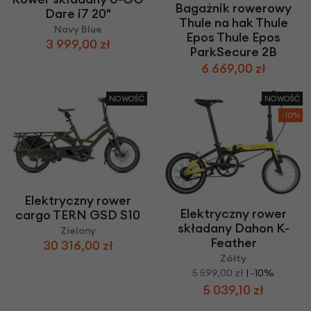
Bagażnik rowerowy
Dare i7 20"
Thule na hak Thule
Navy Blue
Epos Thule Epos
3 999,00 zł
ParkSecure 2B
6 669,00 zł
NOWOŚĆ
NOWOŚĆ
-10%
Elektryczny rower
Elektryczny rower
cargo TERN GSD S10
składany Dahon K-
Zielony
Feather
30 316,00 zł
Zółty
5 599,00 zł
| -10%
5 039,10 zł