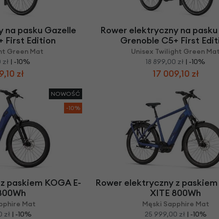
Z
apięcia rowero
Pompki rowerowe
werowe
er Pig
Peruzzo
Gazelle
Pozostałe
N
akrętki i obejm
i:SY
Przerzutki rowerowe
y na pasku Gazelle
Rower elektryczny na pasku
es
Inny
 First Edition
Grenoble C5+ First Edit
R
owery transportowe - akcesoria
ght Green Mat
Unisex Twilight Green Ma
S
akwy i torby rowerowe
 zł
| -10%
18 899,00 zł
| -10%
9,10 zł
17 009,10 zł
Siodełka rowerowe
rowe
Strida - części
NOWOŚĆ
-10%
 z paskiem KOGA E-
Rower elektryczny z paskie
 800Wh
XITE 800Wh
pphire Mat
Męski Sapphire Mat
 zł
| -10%
25 999,00 zł
| -10%