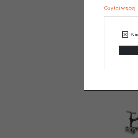
Czytaj więcej
Ni
Jeździk i hula
Mini2Grow Micro
2
Ró
599,00 
539,