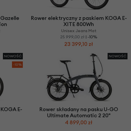
we
y
 Gazelle
Rower elektryczny z paskiem KOGA E-
ion
XITE 800Wh
t
Unisex Jeans Mat
25 999,00 zł
| -10%
23 399,10 zł
NOWOŚĆ
NOWOŚĆ
-10%
m KOGA E-
Rower składany na pasku U-GO
Ultimate Automatic 2 20"
4 899,00 zł