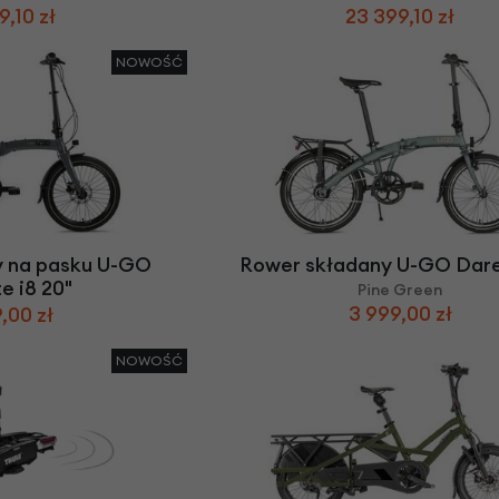
9,10 zł
23 399,10 zł
NOWOŚĆ
y na pasku U-GO
Rower składany U-GO Dare 
e i8 20"
Pine Green
3 999,00 zł
,00 zł
NOWOŚĆ