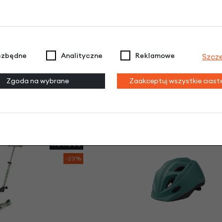
ezbędne
Analityczne
Reklamowe
Szcz
jnoga dla dzieci
Jeździk i hulajnoga dla d
 Deluxe Magic LED
Mini2Grow Micro Deluxe Ma
Zgoda na wybrane
Zaakceptuj wszystkie cias
.0
2.0
żowy
Fioletowy
zł
| -23%
599,00 zł
| -23%
10 zł
539,10 zł
NOWOŚĆ
-23%