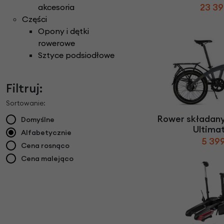
23 39
akcesoria
Części
Opony i dętki
rowerowe
Sztyce podsiodłowe
Filtruj:
Sortowanie:
Rower składan
Domyślne
Ultimat
Alfabetycznie
5 399
Cena rosnąco
Cena malejąco