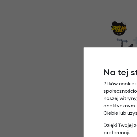
Na tej s
Jeździk i hulajno
Plików cookie 
Micro Deluxe Roc
roku
społecznościow
Nieb
naszej witryn
699,
analitycznym.
Ciebie lub uzy
Dzięki Twojej
preferencji.