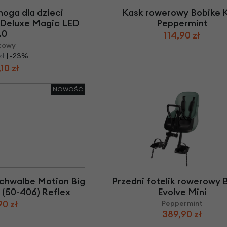
jnoga dla dzieci
Kask rowerowy Bobike 
 Deluxe Magic LED
Peppermint
.0
114,90 zł
towy
zł
| -23%
10 zł
NOWOŚĆ
chwalbe Motion Big
Przedni fotelik rowerowy 
" (50-406) Reflex
Evolve Mini
90 zł
Peppermint
389,90 zł