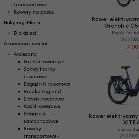
Części do rowerów elektrycznych
Ł
transportowe
ańcuchy i paski ro
Rowery Składane
Check
Rowery na pasku
D
zwonki rowerowe
N
aklejki rowerowe
Rowery Tandem
Rower elektryczn
Hulajnogi Micro
F
oteliki rowerowe
Napęd paskowy Gat
Rowery Trójkołowe
Grenoble C5+
Narzędzia rowerowe
Rowerki biegowe
Dla dzieci
Męski Twili
H
amulce rowerowe
Nóżki rowerowe
18 899,00
Rowery Cargo / transportowe
Akcesoria i części
K
asety i wolnobiegi
17 00
O
bręcze i koła rowe
Kaski rowerowe
Akcesoria
Foteliki rowerowe
Sakwy i torby
rowerowe
Bagażniki rowerowe
Brooks England
Bidony rowerowe
Kaski rowerowe
Bagażniki
Rower elektryczny
samochodowe
XITE
Rowery
Unisex Sa
transportowe -
25 999,00