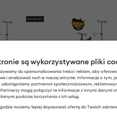
NOWOŚĆ
tronie są wykorzystywane pliki co
ga dla dzieci Mini
Jeździk i hulajnoga dla dzie
używamy do spersonalizowania treści i reklam, aby oferowa
k & Go LED Zabawka
Micro Deluxe Rock & Go LED
 2026
roku 2026
e i analizować ruch w naszej witrynie. Informacje o tym, j
ieski
Miętowy
y, udostępniamy partnerom społecznościowym, reklamowym
00 zł
699,00 zł
| -10%
 Partnerzy mogą połączyć te informacje z innymi danymi 
629,10 zł
skanymi podczas korzystania z ich usług.
NOWOŚĆ
 zgodzie możemy lepiej dopasować ofertę do Twoich zainter
-23%