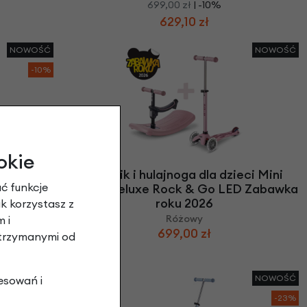
699,00 zł
| -10%
629,10 zł
NOWOŚĆ
NOWOŚĆ
-10%
okie
ci Mini
Jeździk i hulajnoga dla dzieci Mini
ć funkcje
 Zabawka
Micro Deluxe Rock & Go LED Zabawka
roku 2026
ak korzystasz z
Różowy
 i
699,00 zł
otrzymanymi od
NOWOŚĆ
NOWOŚĆ
esowań i
-23%
-23%