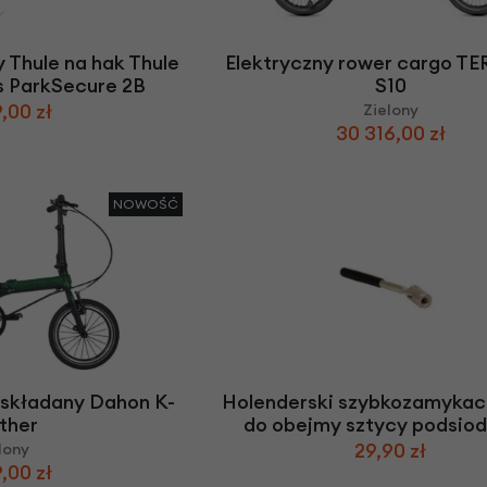
 Thule na hak Thule
Elektryczny rower cargo T
s ParkSecure 2B
S10
,00 zł
Zielony
30 316,00 zł
NOWOŚĆ
 składany Dahon K-
Holenderski szybkozamykac
ther
do obejmy sztycy podsiod
29,90 zł
lony
,00 zł