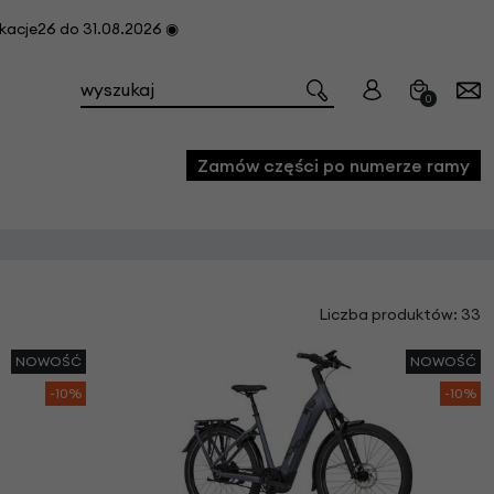
cje26 do 31.08.2026 ◉
0
Zamów części po numerze ramy
e
Liczba produktów: 33
we
owe
NOWOŚĆ
NOWOŚĆ
acji i konserwacji roweru
-10%
-10%
fon
e