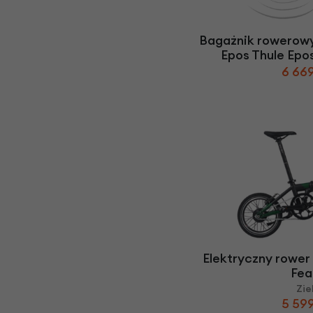
Bagażnik rowerowy
Epos Thule Epo
6 669
Elektryczny rower
Fea
Zie
5 599