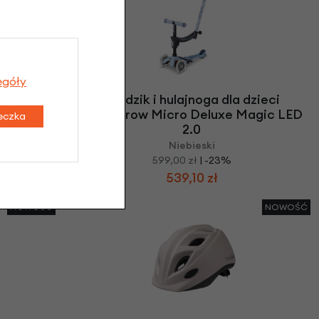
egóły
zieci
Jeździk i hulajnoga dla dzieci
gic LED
Mini2Grow Micro Deluxe Magic LED
teczka
2.0
Niebieski
599,00 zł
| -23%
539,10 zł
NOWOŚĆ
NOWOŚĆ