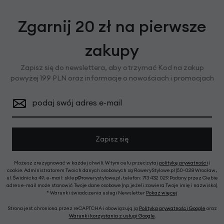
Zgarnij 20 zł na pierwsze
zakupy
Zapisz się do newslettera, aby otrzymać Kod na zakup
powyżej 199 PLN oraz informacje o nowościach i promocjach
podaj swój adres e-mail
Zapisz się
Możesz zrezygnować w każdej chwili. W tym celu przeczytaj
politykę prywatności
i
cookie. Administratorem Twoich danych osobowych są RoweryStylowe.pl (50-028 Wrocław,
ul. Świdnicka 49; e-mail: sklep@rowerystylowe.pl, telefon: 713 432 029. Podany przez Ciebie
adres e-mail może stanowić Twoje dane osobowe (np. jeżeli zawiera Twoje imię i nazwisko).
* Warunki świadczenia usługi Newsletter
Pokaż więcej
Strona jest chroniona przez reCAPTCHA i obowiązują ją
Polityka prywatności Google
oraz
Warunki korzystania z usługi Google
.