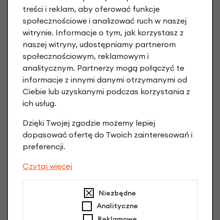
treści i reklam, aby oferować funkcje
Jak kupić na
e-raty
?
społecznościowe i analizować ruch w naszej
witrynie. Informacje o tym, jak korzystasz z
naszej witryny, udostępniamy partnerom
społecznościowym, reklamowym i
analitycznym. Partnerzy mogą połączyć te
informacje z innymi danymi otrzymanymi od
Ciebie lub uzyskanymi podczas korzystania z
ich usług.
Raty 0%
Dzięki Twojej zgodzie możemy lepiej
1,00 zł - 5000,00 zł / do 10 rat 0%
dopasować ofertę do Twoich zainteresowań i
od 5001,00 zł / do 20 rat 0%
preferencji.
Raty do 60 miesięcy
Czytaj więcej
Poznaj szczegóły
Niezbędne
Analityczne
Reklamowe