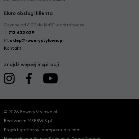
Biuro obsługi klienta
Czynne od 8:00 do 16:00 w dni robocze
T.
713 432 029
M.
sklep@rowerystylowe.pl
Kontakt
Znajdź więcej inspiracji
© 2026 RoweryStylowe.pl
Realizacja:
MSERWIS.pl
Projekt graficzny:
pompastudio.com
Nasze sklepy:
RoweryStylowe.pl
DobraZima.pl