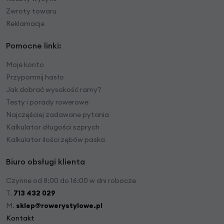
Zwroty towaru
Reklamacje
Pomocne linki:
Moje konto
Przypomnij hasło
Jak dobrać wysokość ramy?
Testy i porady rowerowe
Najczęściej zadawane pytania
Kalkulator długości szprych
Kalkulator ilości zębów paska
Biuro obsługi klienta
Czynne od 8:00 do 16:00 w dni robocze
T.
713 432 029
M.
sklep@rowerystylowe.pl
Kontakt