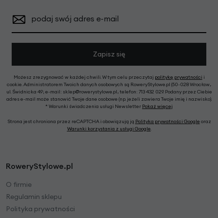
podaj swój adres e-mail
Zapisz się
Możesz zrezygnować w każdej chwili. W tym celu przeczytaj
politykę prywatności
i
cookie. Administratorem Twoich danych osobowych są RoweryStylowe.pl (50-028 Wrocław,
ul. Świdnicka 49; e-mail: sklep@rowerystylowe.pl, telefon: 713 432 029. Podany przez Ciebie
adres e-mail może stanowić Twoje dane osobowe (np. jeżeli zawiera Twoje imię i nazwisko).
* Warunki świadczenia usługi Newsletter
Pokaż więcej
Strona jest chroniona przez reCAPTCHA i obowiązują ją
Polityka prywatności Google
oraz
Warunki korzystania z usługi Google
.
RoweryStylowe.pl
O firmie
Regulamin sklepu
Polityka prywatności