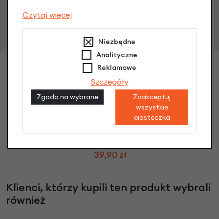
Czytaj więcej
Niezbędne
Analityczne
Reklamowe
Szczegóły
Zgoda na wybrane
Zaakceptuj
wszystkie
ciasteczka
Zestaw montażowy do tylnego bagażnika
rowerowego Tubus
39,90 zł
Klienci, którzy kupili ten produkt wybrali
również