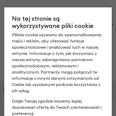
Na tej stronie są
Klienci zadali następujące pytania o ten
wykorzystywane pliki cookie
produkt
Plików cookie używamy do spersonalizowania
treści i reklam, aby oferować funkcje
Nikt wcześniej niemiał pytań do tego produktu? A Ty o
społecznościowe i analizować ruch w naszej
co chcesz zapytać?
witrynie. Informacje o tym, jak korzystasz z
naszej witryny, udostępniamy partnerom
społecznościowym, reklamowym i
Zadaj pytanie
analitycznym. Partnerzy mogą połączyć te
informacje z innymi danymi otrzymanymi od
Ciebie lub uzyskanymi podczas korzystania z
Podobne produkty
ich usług.
Dzięki Twojej zgodzie możemy lepiej
dopasować ofertę do Twoich zainteresowań i
preferencji.