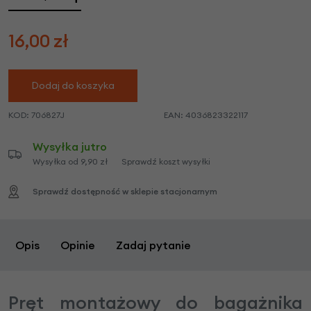
16,00
zł
Dodaj do koszyka
KOD:
706827J
EAN:
4036823322117
Wysyłka jutro
Wysyłka od 9,90 zł
Sprawdź koszt wysyłki
Sprawdź dostępność w sklepie stacjonarnym
Opis
Opinie
Zadaj pytanie
Pręt montażowy do bagażnika