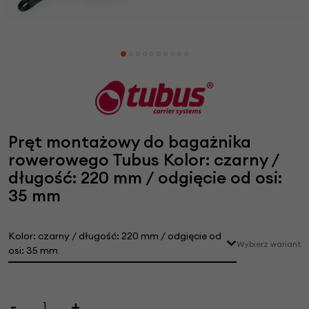
Pręt montażowy do bagażnika
rowerowego Tubus Kolor: czarny /
długość: 220 mm / odgięcie od osi:
35 mm
Kolor: czarny / długość: 220 mm / odgięcie od
Wybierz wariant
osi: 35 mm
Wysyłka 4-8 dni roboczych
Wysyłka 4-8 dni roboczych
Wysyłka 4-8 dni roboczych
-
+