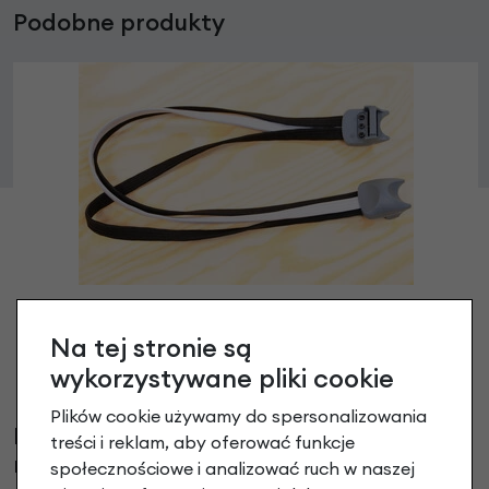
Podobne produkty
Ekspander (gumy) do bagażnika Gazelle New
Edge
Na tej stronie są
34,90 zł
wykorzystywane pliki cookie
Plików cookie używamy do spersonalizowania
Klienci, którzy kupili ten produkt wybrali
treści i reklam, aby oferować funkcje
również
społecznościowe i analizować ruch w naszej