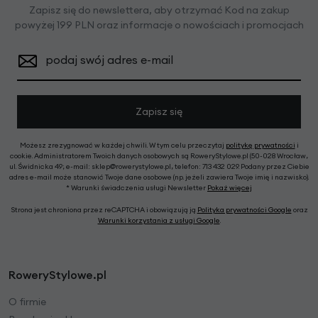
Zapisz się do newslettera, aby otrzymać Kod na zakup
powyżej 199 PLN oraz informacje o nowościach i promocjach
podaj swój adres e-mail
Zapisz się
Możesz zrezygnować w każdej chwili. W tym celu przeczytaj
politykę prywatności
i
cookie. Administratorem Twoich danych osobowych są RoweryStylowe.pl (50-028 Wrocław,
ul. Świdnicka 49; e-mail: sklep@rowerystylowe.pl, telefon: 713 432 029. Podany przez Ciebie
adres e-mail może stanowić Twoje dane osobowe (np. jeżeli zawiera Twoje imię i nazwisko).
* Warunki świadczenia usługi Newsletter
Pokaż więcej
Strona jest chroniona przez reCAPTCHA i obowiązują ją
Polityka prywatności Google
oraz
Warunki korzystania z usługi Google
.
RoweryStylowe.pl
O firmie