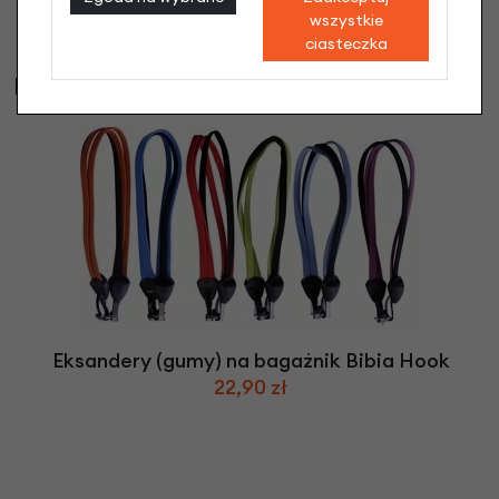
wszystkie
ciasteczka
Najczęściej kupowane
Eksandery (gumy) na bagażnik Bibia Hook
22,90 zł