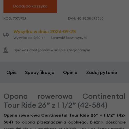
Dodaj do koszyka
KOD:
707675J
EAN:
4019238693560
Wysyłka w dniu: 2026-09-28
Wysyłka od 9,90 zł
Sprawdź koszt wysyłki
Sprawdź dostępność w sklepie stacjonarnym
Opis
Specyfikacja
Opinie
Zadaj pytanie
Opona rowerowa Continental
Tour Ride 26” z 1 1/2” (42-584)
Opona rowerowa Continental Tour Ride 26”
×
1 1/2” (42-
584)
to opona przeznaczenia ogólnego, bieżnik doskonale
sprawdzi się w warunkach miejskich, jak i do jazdy terenie.