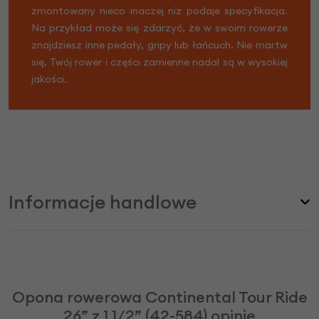
zmontowany nieco inaczej niż podaje specyfikacja.
Na przykład może się zdarzyć, że w swoim rowerze
znajdziesz inne pedały, gripy lub łańcuch. Nie martw
się, Twój rower i części zamienne nadal są w wysokiej
jakości.
Informacje handlowe
Opona rowerowa Continental Tour Ride
26” z 1 1/2” (42-584) opinie