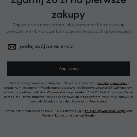
zakupy
Zapisz się do newslettera, aby otrzymać Kod na zakup
powyżej 199 PLN oraz informacje o nowościach i promocjach
podaj swój adres e-mail
Zapisz się
Możesz zrezygnować w każdej chwili. W tym celu przeczytaj
politykę prywatności
i
cookie. Administratorem Twoich danych osobowych są RoweryStylowe.pl (50-028 Wrocław,
ul. Świdnicka 49; e-mail: sklep@rowerystylowe.pl, telefon: 713 432 029. Podany przez Ciebie
adres e-mail może stanowić Twoje dane osobowe (np. jeżeli zawiera Twoje imię i nazwisko).
* Warunki świadczenia usługi Newsletter
Pokaż więcej
Strona jest chroniona przez reCAPTCHA i obowiązują ją
Polityka prywatności Google
oraz
Warunki korzystania z usługi Google
.