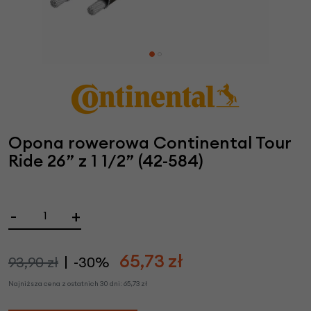
Opona rowerowa Continental Tour
Ride 26” z 1 1/2” (42-584)
-
+
65,73
zł
93,90 zł
-30%
Najniższa cena z ostatnich 30 dni:
65,73
zł