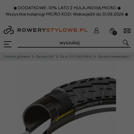
◉ DODATKOWE -10% LATO Z HULAJNOGĄ MICRO ◉
Wszystkie hulajnogi MICRO KOD: Wakacje26 do 31.08.2026 ◉
0
Strona główna
Opony 26"
26 x 1 1/2 (42-584)
Opona rowerowa Continental Tour Ride 26” z 1 1/2” (