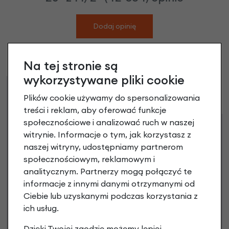
Dodaj opinię
Brak opinii. Może warto dodać własną?
Na tej stronie są
wykorzystywane pliki cookie
Raty
Leasing
Plików cookie używamy do spersonalizowania
treści i reklam, aby oferować funkcje
społecznościowe i analizować ruch w naszej
Dostępne propozycje
witrynie. Informacje o tym, jak korzystasz z
Jak kupić na
e-raty
?
naszej witryny, udostępniamy partnerom
społecznościowym, reklamowym i
analitycznym. Partnerzy mogą połączyć te
informacje z innymi danymi otrzymanymi od
Ciebie lub uzyskanymi podczas korzystania z
ich usług.
Dzięki Twojej zgodzie możemy lepiej