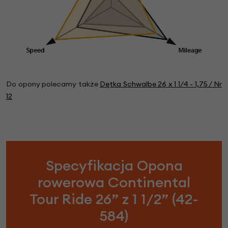
Do opony polecamy także
Dętka Schwalbe 26 x 1 1/4 - 1,75 / Nr
12
Specyfikacja Opona
rowerowa Continental
Tour Ride 26” z 1 1/2” (42-
584)