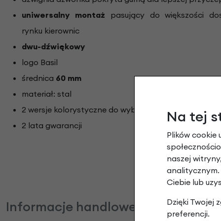
uniwersalny montaż
pasujący do większości do
rynku kierownic
dwu-dźwiękowy
logo Basil
średnica
60 mm
materiał: stal
2 wersje kolorystyczne do wyboru
Na tej s
2 lata gwarancji
Plików cookie 
społecznościow
naszej witryn
analitycznym.
Ciebie lub uzy
Dzięki Twojej
Informacje handlowe
preferencji.