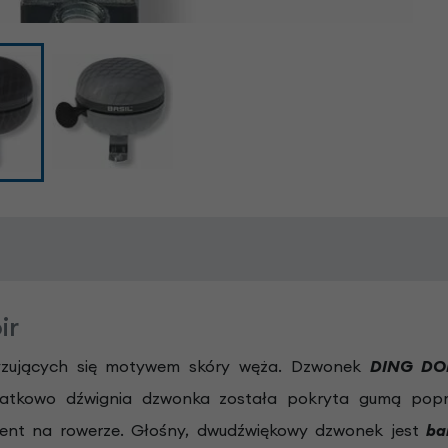
ir
ryzujących się motywem skóry węża. Dzwonek
DING D
tkowo dźwignia dzwonka została pokryta gumą popra
ent na rowerze. Głośny, dwudźwiękowy dzwonek jest
ba