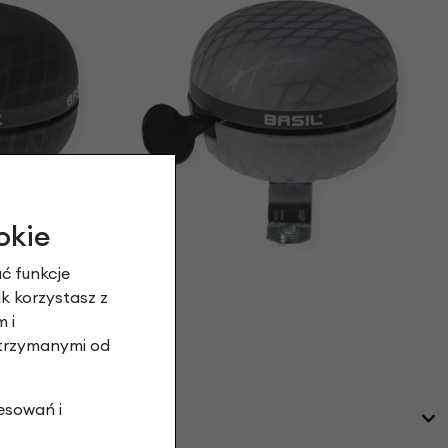
okie
ć funkcje
ak korzystasz z
 i
otrzymanymi od
esowań i