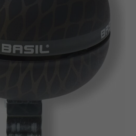
Z
apięcia rowero
Pompki rowerowe
werowe
er Pig
Peruzzo
Gazelle
Pozostałe
N
akrętki i obejm
i:SY
Przerzutki rowerowe
es
Inny
R
owery transportowe - akcesoria
S
akwy i torby rowerowe
Siodełka rowerowe
rowe
Strida - części