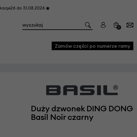
cje26 do 31.08.2026 ◉
0
Zamów części po numerze ramy
e
we
owe
Duży dzwonek DING DONG
acji i konserwacji roweru
Basil Noir czarny
fon
e