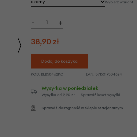
we
czarny
Wybierz wariant
y
-
+
38,90
zł
Dodaj do koszyka
KOD:
BLB50462KC
EAN:
8715019504624
Wysyłka w poniedziałek
Wysyłka od 9,90 zł
Sprawdź koszt wysyłki
Sprawdź dostępność w sklepie stacjonarnym