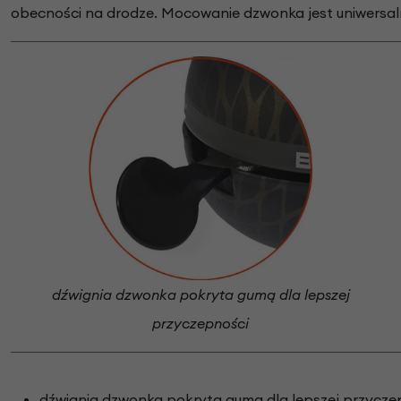
obecności na drodze. Mocowanie dzwonka jest uniwersaln
dźwignia dzwonka pokryta gumą dla lepszej
przyczepności
dźwignia dzwonka pokryta gumą dla lepszej przycz