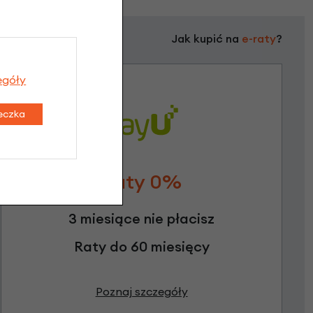
Jak kupić na
e-raty
?
egóły
teczka
Raty 0%
3 miesiące nie płacisz
Raty do 60 miesięcy
Poznaj szczegóły