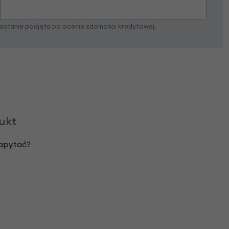
zostanie podjęta po ocenie zdolności kredytowej.
dukt
zapytać?