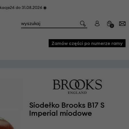
cje26 do 31.08.2026 ◉
0
Zamów części po numerze ramy
e
we
owe
acji i konserwacji roweru
Siodełko Brooks B17 S
fon
Imperial miodowe
e