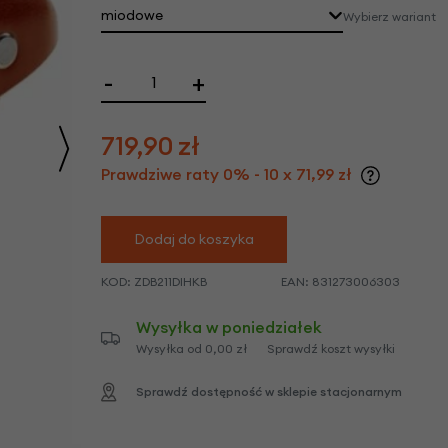
we
miodowe
Wybierz wariant
y
-
+
719,90
zł
Prawdziwe raty 0% - 10 x 71,99 zł
Dodaj do koszyka
KOD:
ZDB211DIHKB
EAN:
831273006303
Wysyłka w poniedziałek
Wysyłka od 0,00 zł
Sprawdź koszt wysyłki
Sprawdź dostępność w sklepie stacjonarnym