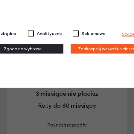
ezbędne
Analityczne
Reklamowe
Szcz
Zgoda na wybrane
Zaakceptuj wszystkie cias
Raty 0%
3 miesiące nie płacisz
Raty do 60 miesięcy
Poznaj szczegóły