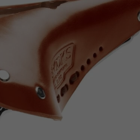
Z
apięcia rowero
Pompki rowerowe
werowe
er Pig
Peruzzo
Gazelle
Pozostałe
N
akrętki i obejm
i:SY
Przerzutki rowerowe
es
Inny
R
owery transportowe - akcesoria
S
akwy i torby rowerowe
Siodełka rowerowe
rowe
Strida - części