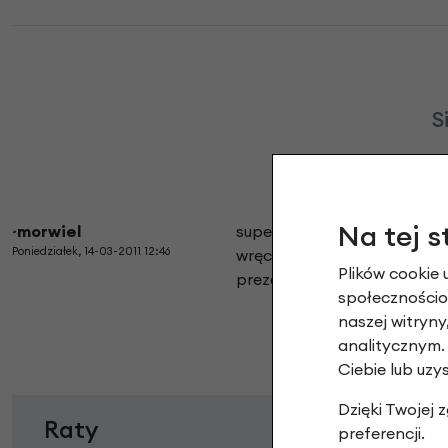
S
Na tej s
~morwiel
super siodełko. w czasie pi
Poniedziałek, 14-03-2011 12:46
wręcz zadziwia, bo jest cor
Plików cookie 
prezentuje...
społecznościow
naszej witryn
analitycznym.
Ciebie lub uzy
Dzięki Twojej
Raty
preferencji.