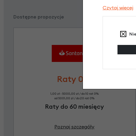
Czytaj więcej
Dostępne propozycje
Ni
Raty 0%
1,00 zł - 5000,00 zł / do 10 rat 0%
od 5001,00 zł / do 20 rat 0%
Raty do 60 miesięcy
Poznaj szczegóły