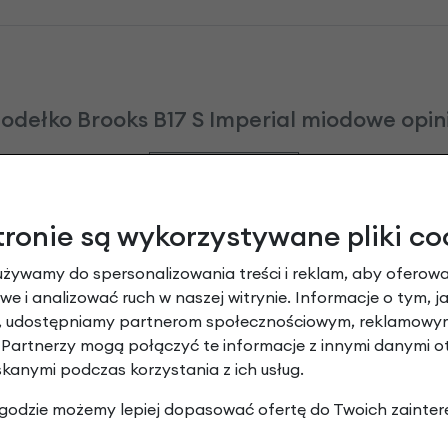
iodełko Brooks B17 S Imperial miodowe opin
Dodaj opinię
tronie są wykorzystywane pliki co
erwszych 40 km jest twardo, ale potem z każdą jazdą siodełk
az bardziej wygodne. absolutnie polecam. jest warte swojej 
używamy do spersonalizowania treści i reklam, aby oferowa
e i analizować ruch w naszej witrynie. Informacje o tym, j
y, udostępniamy partnerom społecznościowym, reklamowym
 Partnerzy mogą połączyć te informacje z innymi danymi 
skanymi podczas korzystania z ich usług.
 zgodzie możemy lepiej dopasować ofertę do Twoich zainter
Leasing