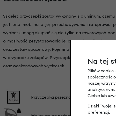
Szkielet przyczepki został wykonany z aluminium, czemu
jest ona mobilna a jej przechowywanie nie sprawia p
wycieczki mogą skupiać się nie tylko na rowerowych p
o możliwość przystosowania jej do joggingu (brak w ze
oraz zestaw spacerowy. Pojemna przestrzeń z tyłu wózka
w przypadku zakupów. Przyczepka XLC Mono to wspania
Na tej s
oraz weekendowych wycieczek.
Plików cookie 
społecznościow
naszej witryn
analitycznym.
Ciebie lub uzy
Przyczepka przeznaczona do przewozu jed
Dzięki Twojej
preferencji.
Maksymalna nośność:
35 kg