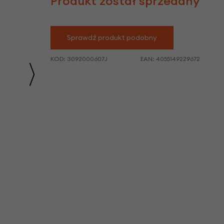
Produkt został sprzedany
we
y
Sprawdź produkt podobny
KOD:
3092000607J
EAN:
4055149229672