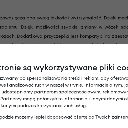
 zawdzięcza ona swoją lekkość i wytrzymałość. Dzięki me
roblemu. Dzięki możliwości szybkiej zmiany w wózek s
odróżach. Dodatkowo przyczepka jest kompatybilna z zest
stawie). W komplecie znajduje się zestaw do holowania p
 pozwala na przewożenie ze sobą najpotrzebniejszych rzec
ły pojazd, który sprawdzi się podczas codziennych doja
tronie są wykorzystywane pliki co
używamy do spersonalizowania treści i reklam, aby oferowa
e i analizować ruch w naszej witrynie. Informacje o tym, j
y, udostępniamy partnerom społecznościowym, reklamowym
 Partnerzy mogą połączyć te informacje z innymi danymi 
skanymi podczas korzystania z ich usług.
nego dziecka
 zgodzie możemy lepiej dopasować ofertę do Twoich zainter