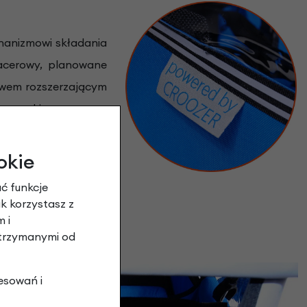
chanizmowi składania
pacerowy, planowane
awem rozszerzającym
rzyczepki za rowerem
zy, sprawdzi się też
zdów do przedszkola
okie
ć funkcje
ak korzystasz z
 i
otrzymanymi od
esowań i