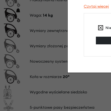
Czytaj więcej
Waga:
14 kg
Ni
Wymiary zewnętrzne
106 x 70 x 81 cm
(dł x
Wymiary złożonej przyczepki
109 x 70 x 2
Nowoczesny system składania
Koła w rozmiarze
20"
Wygodne wyściełane siedzisko
5-punktowe pasy bezpieczeństwa