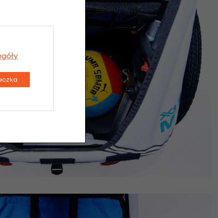
egóły
teczka