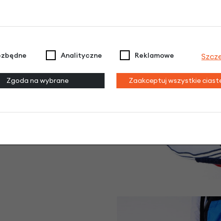
ezbędne
Analityczne
Reklamowe
Szcz
 szer x wys)
Zgoda na wybrane
Zaakceptuj wszystkie cias
6 cm
(dł x szer x wys)