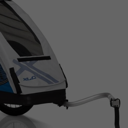
Z
apięcia rowero
Pompki rowerowe
werowe
er Pig
Peruzzo
Gazelle
Pozostałe
N
akrętki i obejm
i:SY
Przerzutki rowerowe
es
Inny
R
owery transportowe - akcesoria
S
akwy i torby rowerowe
Siodełka rowerowe
rowe
Strida - części