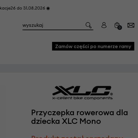
cje26 do 31.08.2026 ◉
0
Zamów części po numerze ramy
e
we
owe
acji i konserwacji roweru
Przyczepka rowerowa dla
fon
dziecka XLC Mono
e