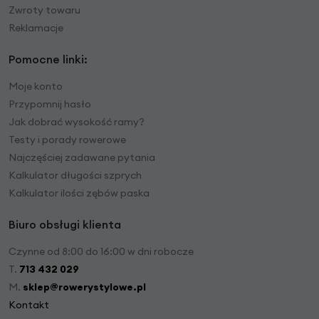
Zwroty towaru
Reklamacje
Pomocne linki:
Moje konto
Przypomnij hasło
Jak dobrać wysokość ramy?
Testy i porady rowerowe
Najczęściej zadawane pytania
Kalkulator długości szprych
Kalkulator ilości zębów paska
Biuro obsługi klienta
Czynne od 8:00 do 16:00 w dni robocze
T.
713 432 029
M.
sklep@rowerystylowe.pl
Kontakt