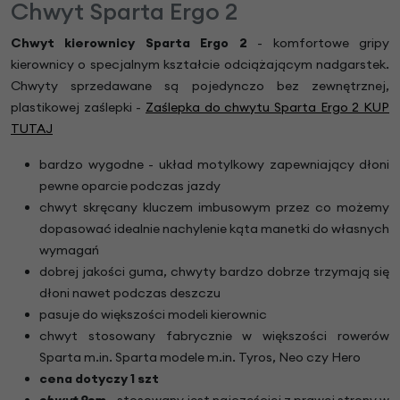
Chwyt Sparta Ergo 2
Chwyt kierownicy Sparta Ergo 2
- komfortowe gripy
kierownicy o specjalnym kształcie odciążającym nadgarstek.
Chwyty sprzedawane są pojedynczo bez zewnętrznej,
plastikowej zaślepki -
Zaślepka do chwytu Sparta Ergo 2 KUP
TUTAJ
bardzo wygodne - układ motylkowy zapewniający dłoni
pewne oparcie podczas jazdy
chwyt skręcany kluczem imbusowym przez co możemy
dopasować idealnie nachylenie kąta manetki do własnych
wymagań
dobrej jakości guma, chwyty bardzo dobrze trzymają się
dłoni nawet podczas deszczu
pasuje do większości modeli kierownic
chwyt stosowany fabrycznie w większości rowerów
Sparta m.in. Sparta modele m.in. Tyros, Neo czy Hero
cena dotyczy 1 szt
chwyt 9cm
- stosowany jest najczęściej z prawej strony w