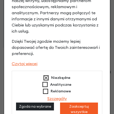
naszej witryny, udostępniamy partnerom
społecznościowym, reklamowym i
analitycznym. Partnerzy mogą połączyć te
Niniejsza propozycja nie stanowi oferty w rozumieniu art.
informacje z innymi danymi otrzymanymi od
66 Kodeksu Cywilnego. Ostateczna decyzja o warunkach
Ciebie lub uzyskanymi podczas korzystania z
i przyznaniu kredytu zostanie podjęta po ocenie
ich usług.
zdolności kredytowej.
Dzięki Twojej zgodzie możemy lepiej
dopasować ofertę do Twoich zainteresowań i
preferencji.
Czytaj więcej
Klienci zadali następujące pytania o ten
produkt
Niezbędne
Analityczne
Nikt wcześniej niemiał pytań do tego produktu? A Ty o
Reklamowe
co chcesz zapytać?
Szczegóły
Zgoda na wybrane
Zaakceptuj
wszystkie
Zadaj pytanie