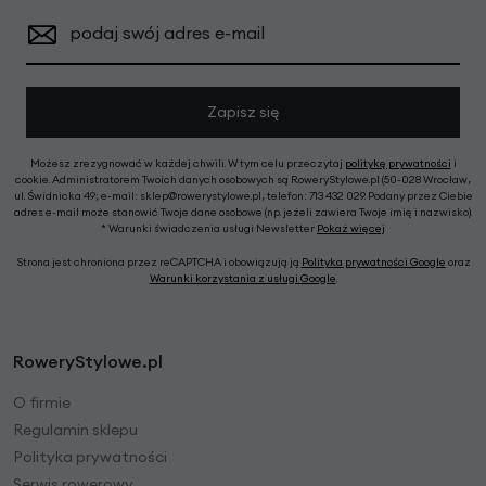
podaj swój adres e-mail
Zapisz się
Możesz zrezygnować w każdej chwili. W tym celu przeczytaj
politykę prywatności
i
cookie. Administratorem Twoich danych osobowych są RoweryStylowe.pl (50-028 Wrocław,
ul. Świdnicka 49; e-mail: sklep@rowerystylowe.pl, telefon: 713 432 029. Podany przez Ciebie
adres e-mail może stanowić Twoje dane osobowe (np. jeżeli zawiera Twoje imię i nazwisko).
* Warunki świadczenia usługi Newsletter
Pokaż więcej
Strona jest chroniona przez reCAPTCHA i obowiązują ją
Polityka prywatności Google
oraz
Warunki korzystania z usługi Google
.
RoweryStylowe.pl
O firmie
Regulamin sklepu
Polityka prywatności
Serwis rowerowy