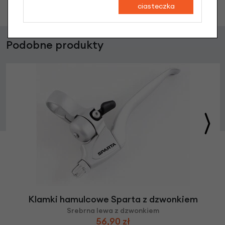
ciasteczka
Podobne produkty
Klamki hamulcowe Sparta z dzwonkiem
Srebrna lewa z dzwonkiem
56,90 zł