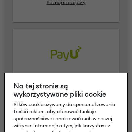
Poznaj szczegóły
Raty 0%
Na tej stronie są
3 miesiące nie płacisz
wykorzystywane pliki cookie
Raty do 60 miesięcy
Plików cookie używamy do spersonalizowania
treści i reklam, aby oferować funkcje
społecznościowe i analizować ruch w naszej
Poznaj szczegóły
witrynie. Informacje o tym, jak korzystasz z