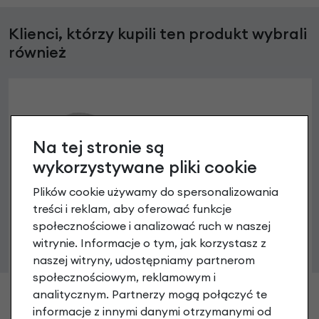
Klienci, którzy kupili ten produkt wybrali
również
Na tej stronie są
wykorzystywane pliki cookie
Plików cookie używamy do spersonalizowania
treści i reklam, aby oferować funkcje
społecznościowe i analizować ruch w naszej
witrynie. Informacje o tym, jak korzystasz z
naszej witryny, udostępniamy partnerom
Zaślepka wspornika kierownicy
społecznościowym, reklamowym i
Cortina/Gazelle/Batavus/Sparta/Giant i inne
analitycznym. Partnerzy mogą połączyć te
3,90 zł
informacje z innymi danymi otrzymanymi od