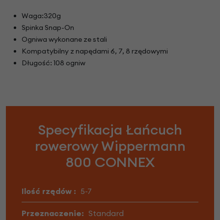
Waga:320g
Spinka Snap-On
Ogniwa wykonane ze stali
Kompatybilny z napędami 6, 7, 8 rzędowymi
Długość: 108 ogniw
Specyfikacja Łańcuch
rowerowy Wippermann
800 CONNEX
Ilość rzędów :
5-7
Przeznaczenie:
Standard