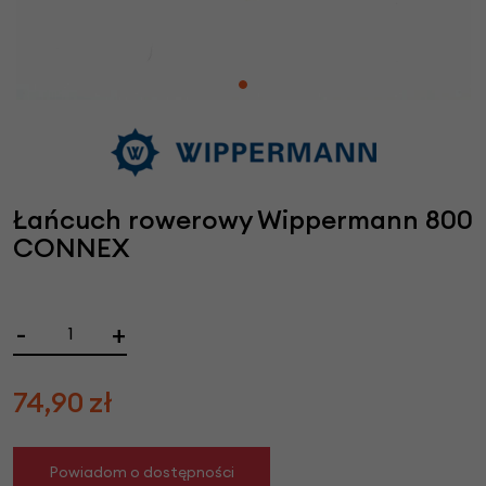
Łańcuch rowerowy Wippermann 800
CONNEX
-
+
74,90
zł
Powiadom o dostępności