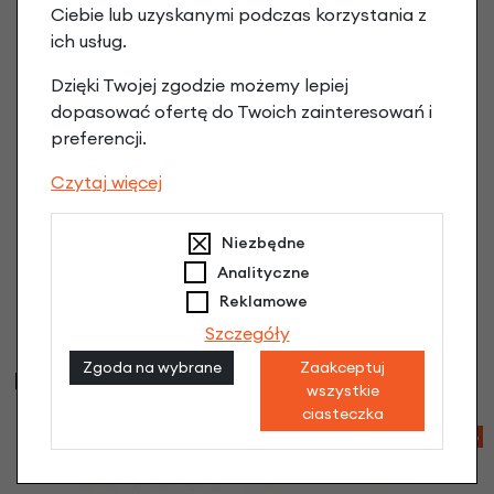
Ciebie lub uzyskanymi podczas korzystania z
ich usług.
Dzięki Twojej zgodzie możemy lepiej
dopasować ofertę do Twoich zainteresowań i
preferencji.
Czytaj więcej
Niezbędne
Analityczne
Reklamowe
Szczegóły
Zgoda na wybrane
Zaakceptuj
Najczęściej kupowane
wszystkie
ciasteczka
-14%