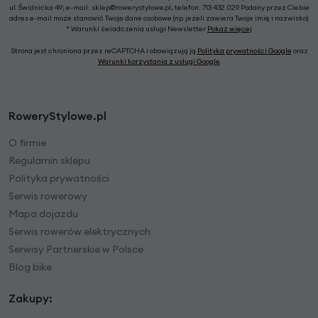
ul. Świdnicka 49; e-mail: sklep@rowerystylowe.pl, telefon: 713 432 029. Podany przez Ciebie
adres e-mail może stanowić Twoje dane osobowe (np. jeżeli zawiera Twoje imię i nazwisko).
* Warunki świadczenia usługi Newsletter
Pokaż więcej
Strona jest chroniona przez reCAPTCHA i obowiązują ją
Polityka prywatności Google
oraz
Warunki korzystania z usługi Google
.
RoweryStylowe.pl
O firmie
Regulamin sklepu
Polityka prywatności
Serwis rowerowy
Mapa dojazdu
Serwis rowerów elektrycznych
Serwisy Partnerskie w Polsce
Blog bike
Zakupy: