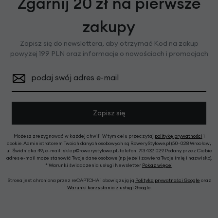
Zgarnij 20 zł na pierwsze
zakupy
Zapisz się do newslettera, aby otrzymać Kod na zakup
powyżej 199 PLN oraz informacje o nowościach i promocjach
podaj swój adres e-mail
Zapisz się
Możesz zrezygnować w każdej chwili. W tym celu przeczytaj
politykę prywatności
i
cookie. Administratorem Twoich danych osobowych są RoweryStylowe.pl (50-028 Wrocław,
ul. Świdnicka 49; e-mail: sklep@rowerystylowe.pl, telefon: 713 432 029. Podany przez Ciebie
adres e-mail może stanowić Twoje dane osobowe (np. jeżeli zawiera Twoje imię i nazwisko).
* Warunki świadczenia usługi Newsletter
Pokaż więcej
Strona jest chroniona przez reCAPTCHA i obowiązują ją
Polityka prywatności Google
oraz
Warunki korzystania z usługi Google
.