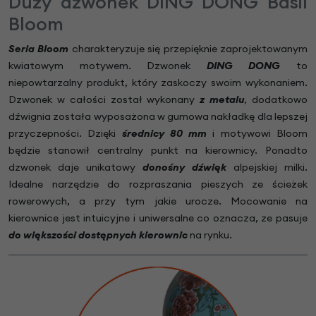
Duży dzwonek DING DONG Basil
Bloom
Seria Bloom
charakteryzuje się przepięknie zaprojektowanym
kwiatowym motywem. Dzwonek
DING DONG
to
niepowtarzalny produkt, który zaskoczy swoim wykonaniem.
Dzwonek w całości został wykonany
z metalu
, dodatkowo
dźwignia została wyposażona w gumowa nakładkę dla lepszej
przyczepności. Dzięki
średnicy 80 mm
i motywowi Bloom
będzie stanowił centralny punkt na kierownicy. Ponadto
dzwonek daje unikatowy
donośny dźwięk
alpejskiej milki.
Idealne narzędzie do rozpraszania pieszych ze ścieżek
rowerowych, a przy tym jakie urocze. Mocowanie na
kierownice jest intuicyjne i uniwersalne co oznacza, ze pasuje
do większości dostępnych kierownic
na rynku.