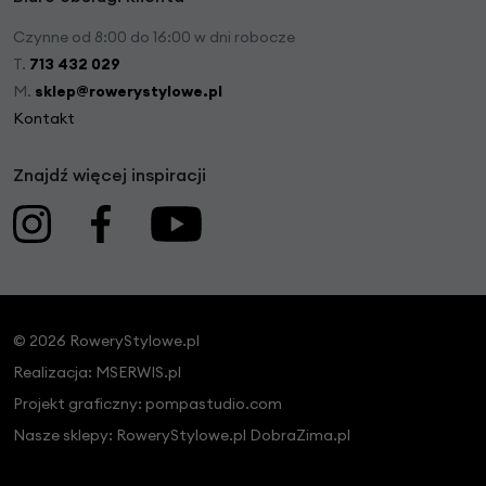
Czynne od 8:00 do 16:00 w dni robocze
T.
713 432 029
M.
sklep@rowerystylowe.pl
Kontakt
Znajdź więcej inspiracji
© 2026 RoweryStylowe.pl
Realizacja:
MSERWIS.pl
Projekt graficzny:
pompastudio.com
Nasze sklepy:
RoweryStylowe.pl
DobraZima.pl