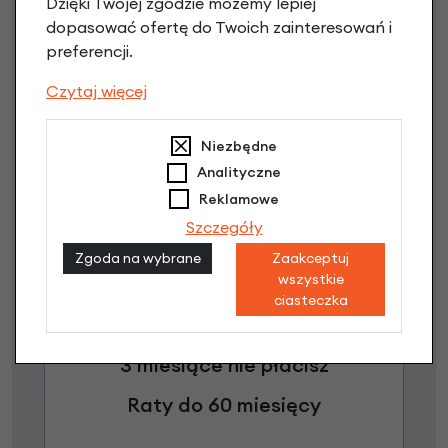
Dzięki Twojej zgodzie możemy lepiej
dopasować ofertę do Twoich zainteresowań i
preferencji.
Poznaj szczegóły
Czytaj więcej
Niezbędne
Analityczne
Reklamowe
Szczegóły
Zgoda na wybrane
Zaakceptuj
wszystkie
ciasteczka
Raty 0%
3 miesiące nie płacisz
Raty do 60 miesięcy