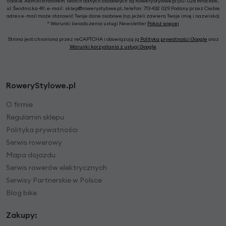
cookie. Administratorem Twoich danych osobowych są RoweryStylowe.pl (50-028 Wrocław,
ul. Świdnicka 49; e-mail: sklep@rowerystylowe.pl, telefon: 713 432 029. Podany przez Ciebie
adres e-mail może stanowić Twoje dane osobowe (np. jeżeli zawiera Twoje imię i nazwisko).
* Warunki świadczenia usługi Newsletter
Pokaż więcej
Strona jest chroniona przez reCAPTCHA i obowiązują ją
Polityka prywatności Google
oraz
Warunki korzystania z usługi Google
.
RoweryStylowe.pl
O firmie
Regulamin sklepu
Polityka prywatności
Serwis rowerowy
Mapa dojazdu
Serwis rowerów elektrycznych
Serwisy Partnerskie w Polsce
Blog bike
Zakupy: