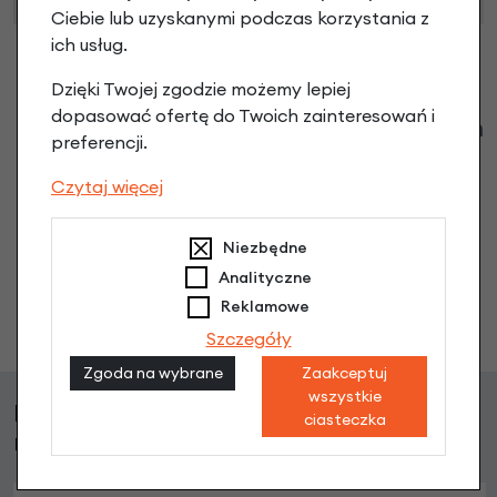
Ciebie lub uzyskanymi podczas korzystania z
ich usług.
Dzięki Twojej zgodzie możemy lepiej
dopasować ofertę do Twoich zainteresowań i
Klienci zadali następujące pytania o ten
preferencji.
produkt
Czytaj więcej
Nikt wcześniej niemiał pytań do tego produktu? A Ty o
co chcesz zapytać?
Niezbędne
Analityczne
Reklamowe
Zadaj pytanie
Szczegóły
Zgoda na wybrane
Zaakceptuj
wszystkie
Klienci, którzy kupili ten produkt wybrali
ciasteczka
również