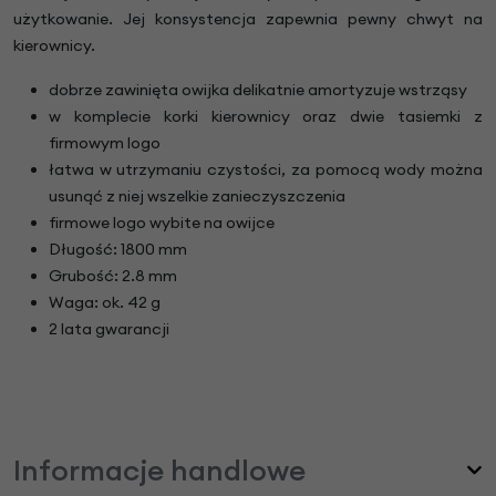
użytkowanie. Jej konsystencja zapewnia pewny chwyt na
kierownicy.
dobrze zawinięta owijka delikatnie amortyzuje wstrząsy
w komplecie korki kierownicy oraz dwie tasiemki z
firmowym logo
łatwa w utrzymaniu czystości,
za pomocą wody można
usunąć z niej wszelkie
zanieczyszczenia
firmowe logo wybite na owijce
Długość: 1800 mm
Grubość: 2.8 mm
Waga: ok. 42 g
2 lata gwarancji
Informacje handlowe