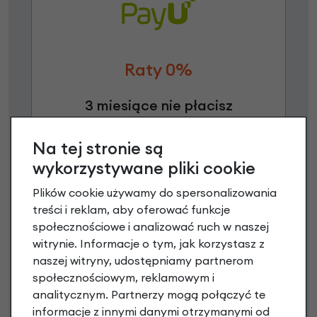
Raty 0%
3 miesiące nie płacisz
Raty do 60 miesięcy
Na tej stronie są
wykorzystywane pliki cookie
Poznaj szczegóły
Plików cookie używamy do spersonalizowania
treści i reklam, aby oferować funkcje
społecznościowe i analizować ruch w naszej
witrynie. Informacje o tym, jak korzystasz z
Niniejsza propozycja nie stanowi oferty w rozumieniu art.
naszej witryny, udostępniamy partnerom
66 Kodeksu Cywilnego. Ostateczna decyzja o warunkach
społecznościowym, reklamowym i
i przyznaniu kredytu zostanie podjęta po ocenie
analitycznym. Partnerzy mogą połączyć te
zdolności kredytowej.
informacje z innymi danymi otrzymanymi od