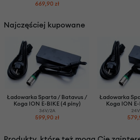
669,90 zł
Najczęściej kupowane
Ładowarka Sparta / Batavus /
Ładowarka Spar
Koga ION E-BIKE (4 piny)
Koga ION E-B
36V/2A
24V
599,90 zł
579,
Produkty, które też mogą Cię zainte