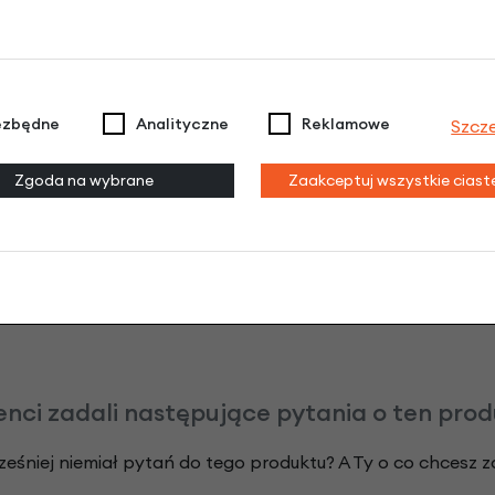
3 miesiące nie płacisz
Raty do 60 miesięcy
Poznaj szczegóły
ezbędne
Analityczne
Reklamowe
Szcz
Zgoda na wybrane
Zaakceptuj wszystkie cias
odeksu Cywilnego. Ostateczna decyzja o warunkach i przyznaniu kredytu 
enci zadali następujące pytania o ten pro
ześniej niemiał pytań do tego produktu? A Ty o co chcesz 