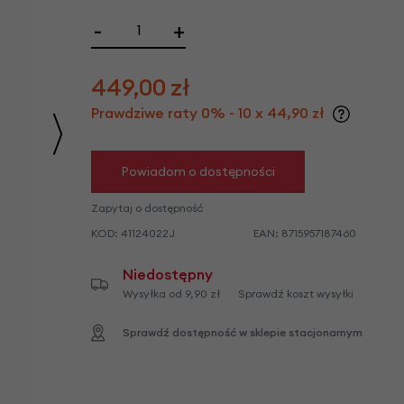
we
-
+
y
449,00
zł
Prawdziwe raty 0% - 10 x 44,90 zł
Powiadom o dostępności
Zapytaj o dostępność
KOD:
41124022J
EAN:
8715957187460
Niedostępny
Wysyłka od 9,90 zł
Sprawdź koszt wysyłki
Sprawdź dostępność w sklepie stacjonarnym