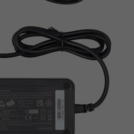
Z
apięcia rowero
Pompki rowerowe
werowe
er Pig
Peruzzo
Gazelle
Pozostałe
N
akrętki i obejm
i:SY
Przerzutki rowerowe
es
Inny
R
owery transportowe - akcesoria
S
akwy i torby rowerowe
Siodełka rowerowe
rowe
Strida - części