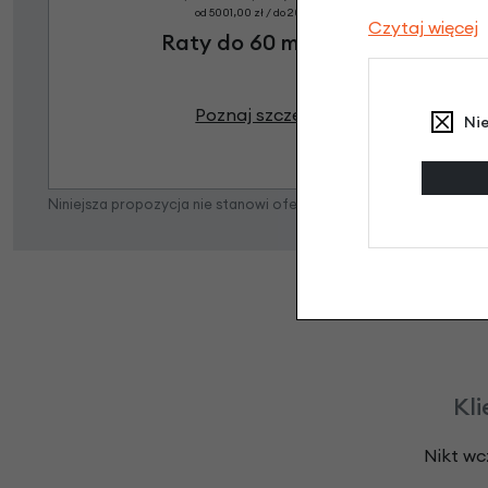
od 5001,00 zł / do 20 rat 0%
Czytaj więcej
Raty do 60 miesięcy
Poznaj szczegóły
Ni
Niniejsza propozycja nie stanowi oferty w rozumieniu art. 66 K
Kli
Nikt wc