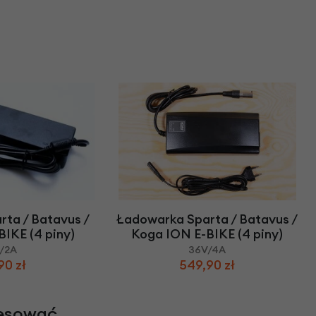
ta / Batavus /
Ładowarka Sparta / Batavus /
IKE (4 piny)
Koga ION E-BIKE (4 piny)
/2A
36V/4A
90 zł
549,90 zł
resować