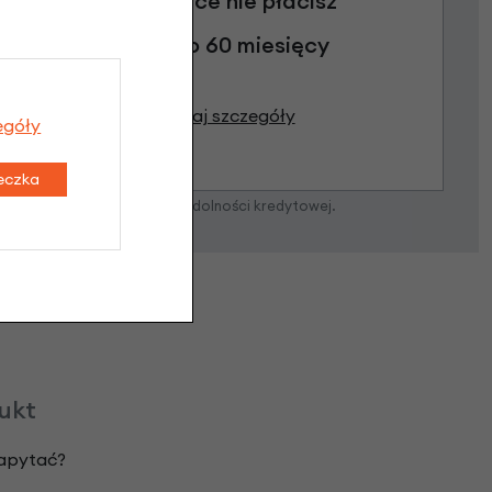
3 miesiące nie płacisz
Raty do 60 miesięcy
Poznaj szczegóły
egóły
teczka
zostanie podjęta po ocenie zdolności kredytowej.
dukt
zapytać?