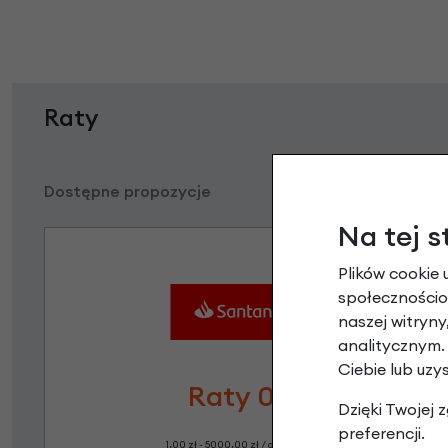
Raty
Dostępne propozycje
Na tej s
Plików cookie 
społecznościow
naszej witryn
analitycznym.
Ciebie lub uzy
Raty 0%
Dzięki Twojej
preferencji.
1,00 zł - 5000,00 zł / do 10 rat 0%