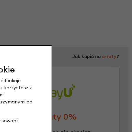
Jak kupić na
e-raty
?
okie
ć funkcje
ak korzystasz z
 i
otrzymanymi od
Raty 0%
esowań i