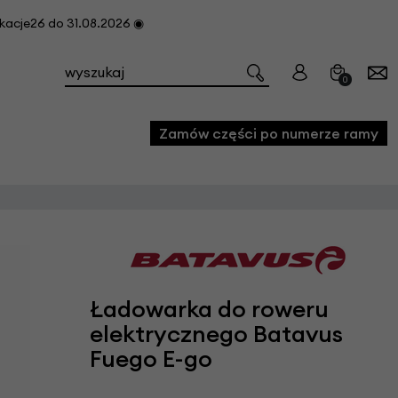
cje26 do 31.08.2026 ◉
0
Zamów części po numerze ramy
e
we
owe
Ładowarka do roweru
acji i konserwacji roweru
elektrycznego Batavus
fon
Fuego E-go
e