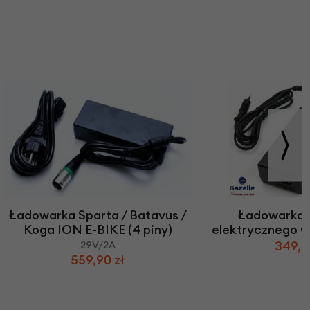
Ładowarka Sparta / Batavus /
Ładowarka 
Koga ION E-BIKE (4 piny)
elektrycznego G
349,9
29V/2A
559,90 zł