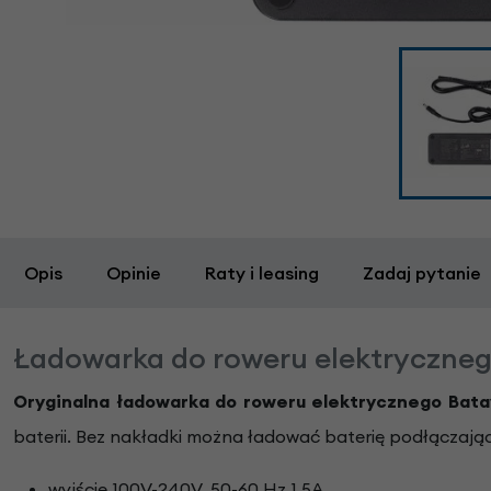
Opis
Opinie
Raty i leasing
Zadaj pytanie
Ładowarka do roweru elektryczneg
Oryginalna ładowarka do roweru elektrycznego Bat
baterii. Bez nakładki można ładować baterię podłączając
wyjście 100V-240V, 50-60 Hz 1.5A