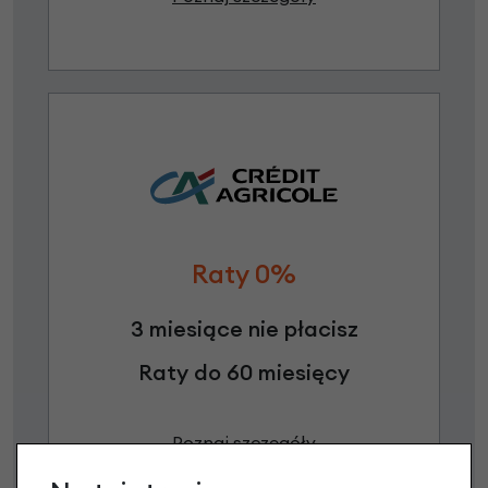
Raty 0%
3 miesiące nie płacisz
Raty do 60 miesięcy
Poznaj szczegóły