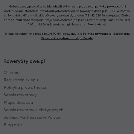
Możesz zrezygnować w każdej chwili. W tym celu przeczytaj
politykę prywatności
i
cookie. Administratorem Twoich danych osobowych są RoweryStylowe.pl (50-028 Wrocław,
ul. Świdnicka 49; e-mail: sklep@rowerystylowe.pl, telefon: 713 432 029. Podany przez Ciebie
adres e-mail może stanowić Twoje dane osobowe (np. jeżeli zawiera Twoje imię i nazwisko).
* Warunki świadczenia usługi Newsletter
Pokaż więcej
Strona jest chroniona przez reCAPTCHA i obowiązują ją
Polityka prywatności Google
oraz
Warunki korzystania z usługi Google
.
RoweryStylowe.pl
O firmie
Regulamin sklepu
Polityka prywatności
Serwis rowerowy
Mapa dojazdu
Serwis rowerów elektrycznych
Serwisy Partnerskie w Polsce
Blog bike