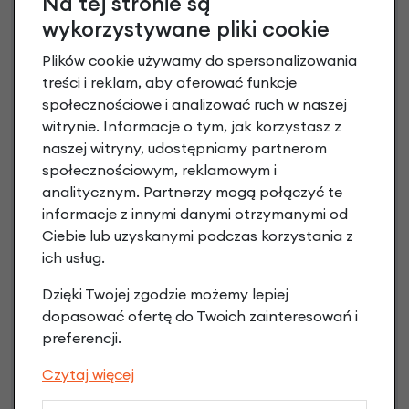
Na tej stronie są
wykorzystywane pliki cookie
Plików cookie używamy do spersonalizowania
treści i reklam, aby oferować funkcje
społecznościowe i analizować ruch w naszej
witrynie. Informacje o tym, jak korzystasz z
naszej witryny, udostępniamy partnerom
społecznościowym, reklamowym i
Raty 0%
analitycznym. Partnerzy mogą połączyć te
informacje z innymi danymi otrzymanymi od
Ciebie lub uzyskanymi podczas korzystania z
3 miesiące nie płacisz
ich usług.
Raty do 60 miesięcy
Dzięki Twojej zgodzie możemy lepiej
dopasować ofertę do Twoich zainteresowań i
Poznaj szczegóły
preferencji.
Czytaj więcej