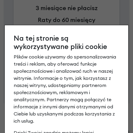
3 miesiące nie płacisz
Raty do 60 miesięcy
Na tej stronie są
Poznaj szczegóły
wykorzystywane pliki cookie
Plików cookie używamy do spersonalizowania
treści i reklam, aby oferować funkcje
Niniejsza propozycja nie stanowi oferty w rozumieniu art.
społecznościowe i analizować ruch w naszej
66 Kodeksu Cywilnego. Ostateczna decyzja o warunkach
witrynie. Informacje o tym, jak korzystasz z
i przyznaniu kredytu zostanie podjęta po ocenie
naszej witryny, udostępniamy partnerom
zdolności kredytowej.
społecznościowym, reklamowym i
analitycznym. Partnerzy mogą połączyć te
informacje z innymi danymi otrzymanymi od
Ciebie lub uzyskanymi podczas korzystania z
ich usług.
Klienci zadali następujące pytania o ten
Dzięki Twojej zgodzie możemy lepiej