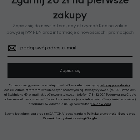
zakupy
Zapisz się do newslettera, aby otrzymać Kod na zakup
powyżej 199 PLN oraz informacje o nowościach i promocjach
podaj swój adres e-mail
Zapisz się
Możesz zrezygnować w każdej chwili. W tym celu przeczytaj
politykę prywatności
i
cookie. Administratorem Twoich danych osobowych są RoweryStylowe.pl (50-028 Wrocław,
ul. Świdnicka 49; e-mail: sklep@rowerystylowe.pl, telefon: 713 432 029. Podany przez Ciebie
adres e-mail może stanowić Twoje dane osobowe (np. jeżeli zawiera Twoje imię i nazwisko).
* Warunki świadczenia usługi Newsletter
Pokaż więcej
Strona jest chroniona przez reCAPTCHA i obowiązują ją
Polityka prywatności Google
oraz
Warunki korzystania z usługi Google
.