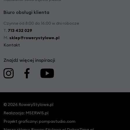
Biuro obsługi klienta
Czynne od 8:00 do 16:00 w dni robocze
T.
713 432 029
M.
sklep@rowerystylowe.pl
Kontakt
Znajdź więcej inspiracji
© 2026 RoweryStylowe.pl
Realizacja:
MSERWIS.pl
Projekt graficzny:
pompastudio.com
Nasze sklepy:
RoweryStylowe.pl
DobraZima.pl