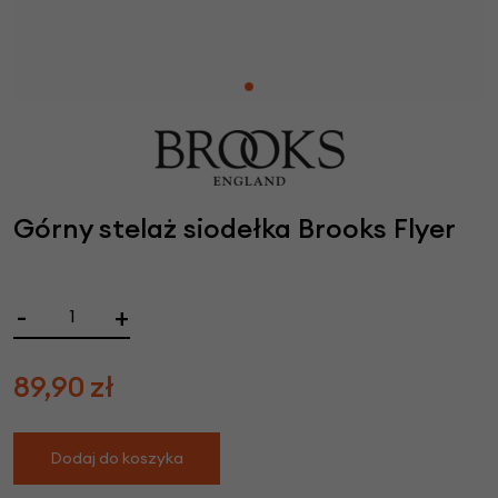
Górny stelaż siodełka Brooks Flyer
-
+
89,90
zł
Dodaj do koszyka