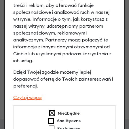
66 Kodeksu Cywilnego. Ostateczna decyzja o warunkach
treści i reklam, aby oferować funkcje
i przyznaniu kredytu zostanie podjęta po ocenie
społecznościowe i analizować ruch w naszej
zdolności kredytowej.
witrynie. Informacje o tym, jak korzystasz z
naszej witryny, udostępniamy partnerom
społecznościowym, reklamowym i
analitycznym. Partnerzy mogą połączyć te
informacje z innymi danymi otrzymanymi od
Ciebie lub uzyskanymi podczas korzystania z
Klienci zadali następujące pytania o ten
ich usług.
produkt
Dzięki Twojej zgodzie możemy lepiej
Nikt wcześniej niemiał pytań do tego produktu? A Ty o
dopasować ofertę do Twoich zainteresowań i
co chcesz zapytać?
preferencji.
Czytaj więcej
Zadaj pytanie
Niezbędne
Analityczne
Reklamowe