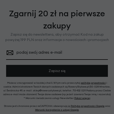
Zgarnij 20 zł na pierwsze
zakupy
Zapisz się do newslettera, aby otrzymać Kod na zakup
powyżej 199 PLN oraz informacje o nowościach i promocjach
podaj swój adres e-mail
Zapisz się
Możesz zrezygnować w każdej chwili. W tym celu przeczytaj
politykę prywatności
i
cookie. Administratorem Twoich danych osobowych są RoweryStylowe.pl (50-028 Wrocław,
ul. Świdnicka 49; e-mail: sklep@rowerystylowe.pl, telefon: 713 432 029. Podany przez Ciebie
adres e-mail może stanowić Twoje dane osobowe (np. jeżeli zawiera Twoje imię i nazwisko).
* Warunki świadczenia usługi Newsletter
Pokaż więcej
Strona jest chroniona przez reCAPTCHA i obowiązują ją
Polityka prywatności Google
oraz
Warunki korzystania z usługi Google
.