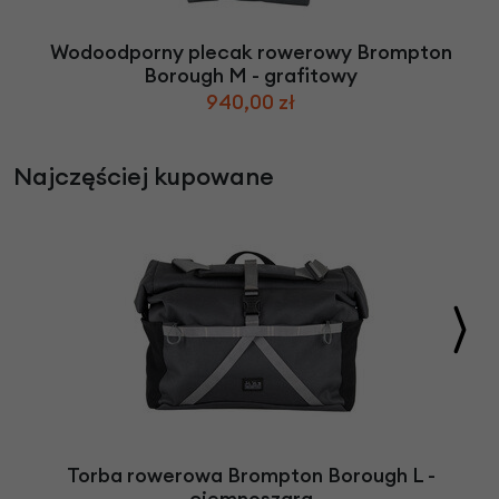
Wodoodporny plecak rowerowy Brompton
Borough M - grafitowy
940,00 zł
Najczęściej kupowane
Torba rowerowa Brompton Borough L -
ciemnoszara