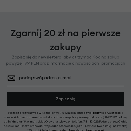
Zgarnij 20 zł na pierwsze
zakupy
Zapisz się do newslettera, aby otrzymać Kod na zakup
powyżej 199 PLN oraz informacje o nowościach i promocjach
podaj swój adres e-mail
Zapisz się
Możesz zrezygnować w każdej chwili. W tym celu przeczytaj
politykę prywatności
i
cookie. Administratorem Twoich danych osobowych są RoweryStylowe.pl (50-028 Wrocław,
ul. Świdnicka 49; e-mail: sklep@rowerystylowe.pl, telefon: 713 432 029. Podany przez Ciebie
adres e-mail może stanowić Twoje dane osobowe (np. jeżeli zawiera Twoje imię i nazwisko).
* Warunki świadczenia usługi Newsletter
Pokaż więcej