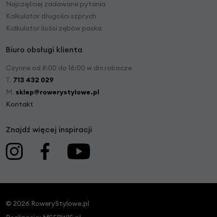
Najczęściej zadawane pytania
Kalkulator długości szprych
Kalkulator ilości zębów paska
Biuro obsługi klienta
Czynne od 8:00 do 16:00 w dni robocze
T.
713 432 029
M.
sklep@rowerystylowe.pl
Kontakt
Znajdź więcej inspiracji
© 2026 RoweryStylowe.pl