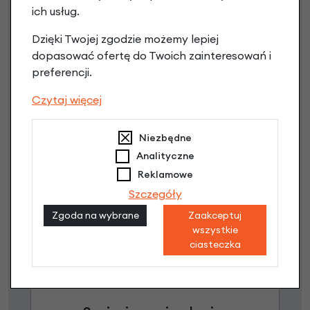
ich usług.
3 miesiące nie płacisz
Dzięki Twojej zgodzie możemy lepiej
Raty do 60 miesięcy
dopasować ofertę do Twoich zainteresowań i
preferencji.
Czytaj więcej
Poznaj szczegóły
Niezbędne
Analityczne
Reklamowe
Szczegóły
Zgoda na wybrane
Zaakceptuj
wszystkie
ciasteczka
Raty 0%