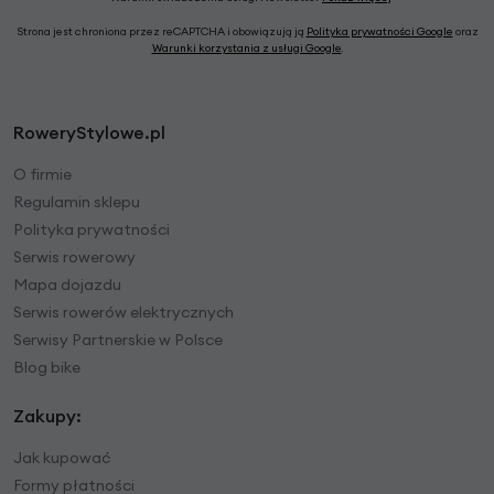
Strona jest chroniona przez reCAPTCHA i obowiązują ją
Polityka prywatności Google
oraz
Warunki korzystania z usługi Google
.
RoweryStylowe.pl
O firmie
Regulamin sklepu
Polityka prywatności
Serwis rowerowy
Mapa dojazdu
Serwis rowerów elektrycznych
Serwisy Partnerskie w Polsce
Blog bike
Zakupy:
Jak kupować
Formy płatności