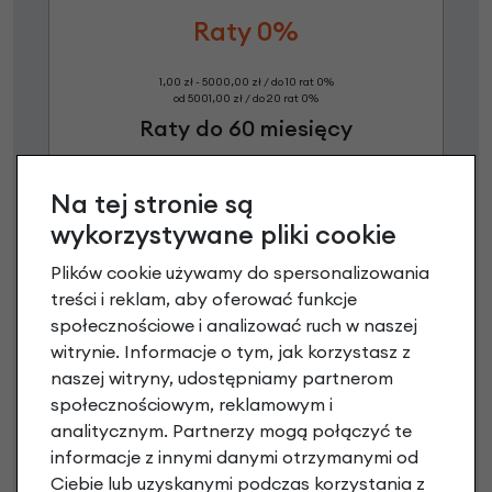
Raty 0%
1,00 zł - 5000,00 zł / do 10 rat 0%
od 5001,00 zł / do 20 rat 0%
Raty do 60 miesięcy
Na tej stronie są
Poznaj szczegóły
wykorzystywane pliki cookie
Plików cookie używamy do spersonalizowania
treści i reklam, aby oferować funkcje
społecznościowe i analizować ruch w naszej
witrynie. Informacje o tym, jak korzystasz z
naszej witryny, udostępniamy partnerom
społecznościowym, reklamowym i
analitycznym. Partnerzy mogą połączyć te
informacje z innymi danymi otrzymanymi od
Raty 0%
Ciebie lub uzyskanymi podczas korzystania z