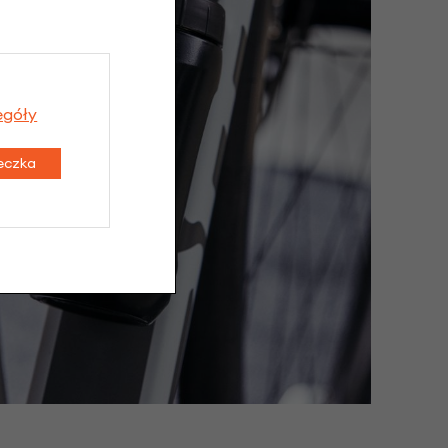
egóły
teczka