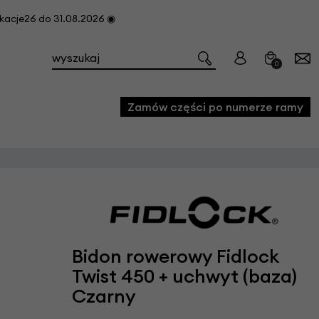
cje26 do 31.08.2026 ◉
0
Zamów części po numerze ramy
e
we
owe
acji i konserwacji roweru
Bidon rowerowy Fidlock
Twist 450 + uchwyt (baza)
fon
Czarny
e