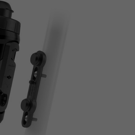
Z
apięcia rowero
Pompki rowerowe
werowe
er Pig
Peruzzo
Gazelle
Pozostałe
N
akrętki i obejm
i:SY
Przerzutki rowerowe
es
Inny
R
owery transportowe - akcesoria
S
akwy i torby rowerowe
Siodełka rowerowe
rowe
Strida - części