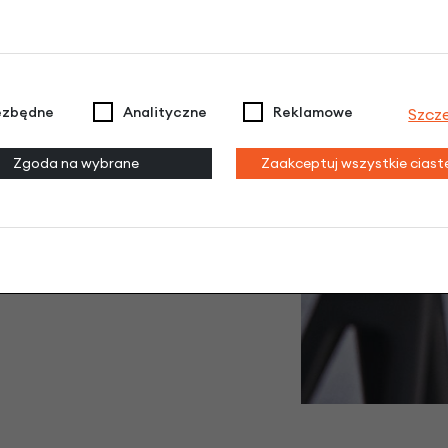
ływ wody
ciskanie
ezbędne
Analityczne
Reklamowe
Szcz
czyszczenie
Zgoda na wybrane
Zaakceptuj wszystkie cias