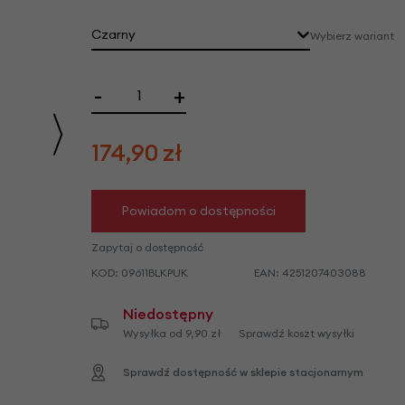
we
y
Czarny
Wybierz wariant
-
+
174,90
zł
Powiadom o dostępności
Zapytaj o dostępność
KOD:
09611BLKPUK
EAN:
4251207403088
Niedostępny
Wysyłka od 9,90 zł
Sprawdź koszt wysyłki
Sprawdź dostępność w sklepie stacjonarnym