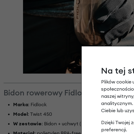
Na tej s
Plików cookie 
społecznościow
Bidon rowerowy Fidlock Twist 450 +
naszej witryn
analitycznym.
Marka
: Fidlock
Ciebie lub uzy
Model
: Twist 450
Dzięki Twojej
W zestawie
: Bidon + uchwyt (baza)
preferencji.
Materiał
: polietylen BPA-free