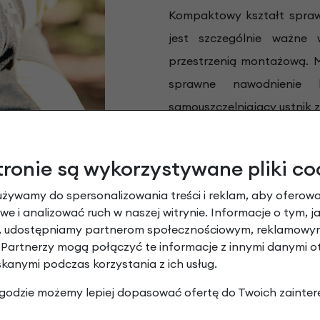
Kompaktowy kształt sprawia
jest szczególnie ważne
przestrzenią montażową. Mi
sprawne nawodnienie b
samouszczelniający ustnik 
dodatkowa osłona zabezpie
zmniejsza obciążenie row
tronie są wykorzystywane pliki co
poziom higieny przez długi
używamy do spersonalizowania treści i reklam, aby oferowa
e i analizować ruch w naszej witrynie. Informacje o tym, j
 uchwyt (baza), cechy produktu:
y, udostępniamy partnerom społecznościowym, reklamowym
 Partnerzy mogą połączyć te informacje z innymi danymi 
skanymi podczas korzystania z ich usług.
 zgodzie możemy lepiej dopasować ofertę do Twoich zainter