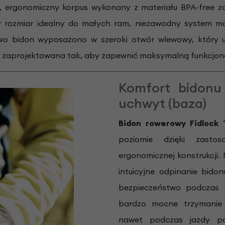
, ergonomiczny korpus wykonany z materiału BPA-free zap
y rozmiar idealny do małych ram, niezawodny system mo
o bidon wyposażono w szeroki otwór wlewowy, który uł
 zaprojektowana tak, aby zapewnić maksymalną funkcjonal
Komfort bidonu
uchwyt (baza)
Bidon rowerowy Fidlock 
poziomie dzięki zasto
ergonomicznej konstrukcji
intuicyjne odpinanie bido
bezpieczeństwo podczas j
bardzo mocne trzymanie 
nawet podczas jazdy p