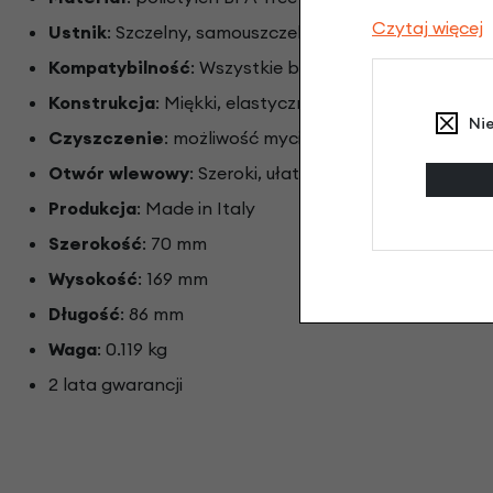
Czytaj więcej
Ustnik
: Szczelny, samouszczelniający, wysoki przep
Kompatybilność
: Wszystkie bazy Fidlock Twist
Konstrukcja
: Miękki, elastyczny korpus ułatwiający ś
Ni
Czyszczenie
: możliwość mycia w zmywarce
Otwór wlewowy
: Szeroki, ułatwiający napełnianie i 
Produkcja
: Made in Italy
Szerokość
: 70 mm
Wysokość
: 169 mm
Długość
: 86 mm
Waga
: 0.119 kg
2 lata gwarancji