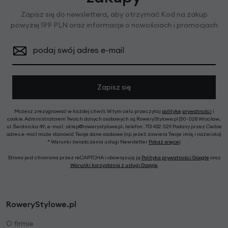
Zapisz się do newslettera, aby otrzymać Kod na zakup
powyżej 199 PLN oraz informacje o nowościach i promocjach
podaj swój adres e-mail
Zapisz się
Możesz zrezygnować w każdej chwili. W tym celu przeczytaj
politykę prywatności
i
cookie. Administratorem Twoich danych osobowych są RoweryStylowe.pl (50-028 Wrocław,
ul. Świdnicka 49; e-mail: sklep@rowerystylowe.pl, telefon: 713 432 029. Podany przez Ciebie
adres e-mail może stanowić Twoje dane osobowe (np. jeżeli zawiera Twoje imię i nazwisko).
* Warunki świadczenia usługi Newsletter
Pokaż więcej
Strona jest chroniona przez reCAPTCHA i obowiązują ją
Polityka prywatności Google
oraz
Warunki korzystania z usługi Google
.
RoweryStylowe.pl
O firmie