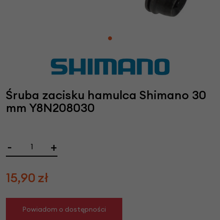
Śruba zacisku hamulca Shimano 30
mm Y8N208030
-
+
15,90
zł
Powiadom o dostępności