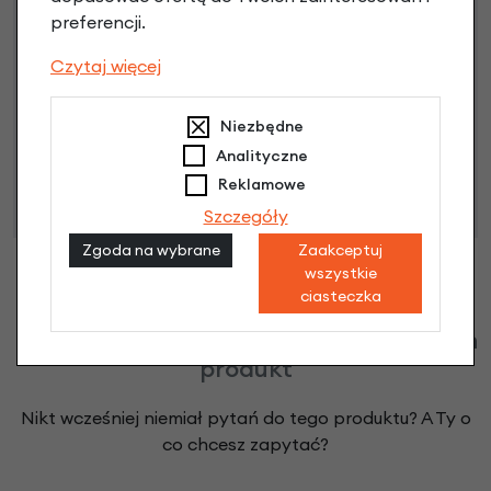
preferencji.
Czytaj więcej
Niniejsza propozycja nie stanowi oferty w rozumieniu art.
Niezbędne
66 Kodeksu Cywilnego. Ostateczna decyzja o warunkach
Analityczne
i przyznaniu kredytu zostanie podjęta po ocenie
Reklamowe
zdolności kredytowej.
Szczegóły
Zgoda na wybrane
Zaakceptuj
wszystkie
ciasteczka
Klienci zadali następujące pytania o ten
produkt
Nikt wcześniej niemiał pytań do tego produktu? A Ty o
co chcesz zapytać?