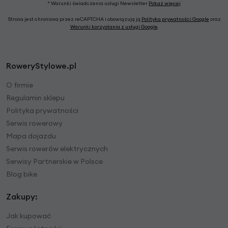
* Warunki świadczenia usługi Newsletter
Pokaż więcej
Strona jest chroniona przez reCAPTCHA i obowiązują ją
Polityka prywatności Google
oraz
Warunki korzystania z usługi Google
.
RoweryStylowe.pl
O firmie
Regulamin sklepu
Polityka prywatności
Serwis rowerowy
Mapa dojazdu
Serwis rowerów elektrycznych
Serwisy Partnerskie w Polsce
Blog bike
Zakupy:
Jak kupować