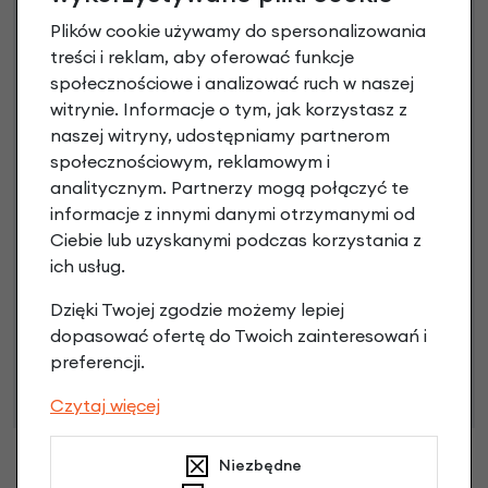
Raty 0%
Plików cookie używamy do spersonalizowania
treści i reklam, aby oferować funkcje
3 miesiące nie płacisz
społecznościowe i analizować ruch w naszej
witrynie. Informacje o tym, jak korzystasz z
Raty do 60 miesięcy
naszej witryny, udostępniamy partnerom
społecznościowym, reklamowym i
analitycznym. Partnerzy mogą połączyć te
Poznaj szczegóły
informacje z innymi danymi otrzymanymi od
Ciebie lub uzyskanymi podczas korzystania z
ich usług.
Niniejsza propozycja nie stanowi oferty w rozumieniu art.
Dzięki Twojej zgodzie możemy lepiej
66 Kodeksu Cywilnego. Ostateczna decyzja o warunkach
dopasować ofertę do Twoich zainteresowań i
i przyznaniu kredytu zostanie podjęta po ocenie
preferencji.
zdolności kredytowej.
Czytaj więcej
Niezbędne