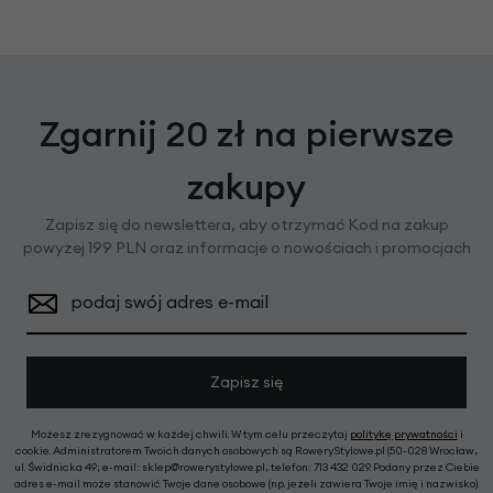
Zgarnij 20 zł na pierwsze
zakupy
Zapisz się do newslettera, aby otrzymać Kod na zakup
powyżej 199 PLN oraz informacje o nowościach i promocjach
podaj swój adres e-mail
Zapisz się
Możesz zrezygnować w każdej chwili. W tym celu przeczytaj
politykę prywatności
i
cookie. Administratorem Twoich danych osobowych są RoweryStylowe.pl (50-028 Wrocław,
ul. Świdnicka 49; e-mail: sklep@rowerystylowe.pl, telefon: 713 432 029. Podany przez Ciebie
adres e-mail może stanowić Twoje dane osobowe (np. jeżeli zawiera Twoje imię i nazwisko).