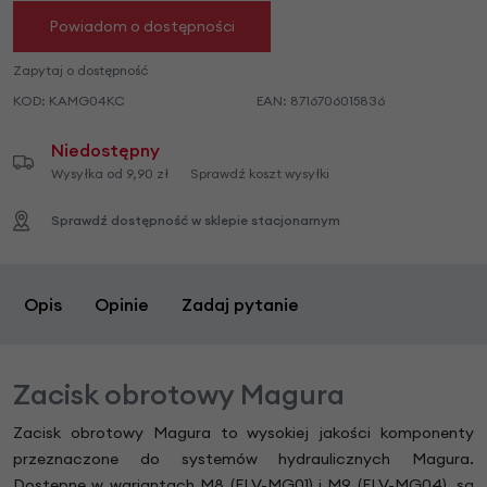
Powiadom o dostępności
Zapytaj o dostępność
KOD:
KAMG04KC
EAN:
8716706015836
Niedostępny
Wysyłka od 9,90 zł
Sprawdź koszt wysyłki
Sprawdź dostępność w sklepie stacjonarnym
Opis
Opinie
Zadaj pytanie
Zacisk obrotowy Magura
Zacisk obrotowy Magura to wysokiej jakości komponenty
przeznaczone do systemów hydraulicznych Magura.
Dostępne w wariantach M8 (ELV-MG01) i M9 (ELV-MG04), są