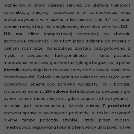
rozmiarów w około dziesięć sekund, co ułatwia transport
komunikacją miejską, przewożenie w samochodzie oraz
przechowywanie w mieszkaniu lub biurze. Link B7 to jeden
rozmiar ramy, który jest dedykowany dla osób o wzroście
142 -
190 cm
. Mimo kompaktowej konstrukcji po złożeniu
zachowuje stabilność i komfort jazdy zbliżone do roweru o
pełnym rozmiarze. Konstrukcja została przygotowana z
myślą o codziennej funkcjonalności — rama posiada
mocowania umożliwiające montaż tylnego bagażnika, a pełne
błotniki
pozwalają komfortowo korzystać z roweru również w
deszczowe dni. Całość uzupełnia odświeżona stylistyka oraz
kolorystyka obejmująca zarówno wyrazisty, jak i bardziej
stonowany wariant.
20-calowe koła
dobrze sprawdzają się w
dynamicznym ruchu miejskim, gdzie częste zatrzymywanie i
ruszanie jest codziennością. Szeroki zakres
7 przełożeń
pozwala sprawnie pokonywać podjazdy, a także utrzymać
płynne tempo podczas szybkiej jazdy przez miasto.
Teleskopowa, regulowana kolumna kierownicy umożliwia łatwe