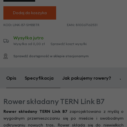
Dodaj do koszyka
KOD:
LINK-B7-SMBBTR
EAN:
810067162531
Wysyłka jutro
Wysyłka od 0,00 zł
Sprawdź koszt wysyłki
Sprawdź dostępność w sklepie stacjonarnym
Opis
Specyfikacja
Jak pakujemy rowery?
Jak
Rower składany TERN Link B7
Rower składany TERN Link B7
zaprojektowano z myślą o
wygodnym przemieszczaniu się po mieście i swobodnym
odkrywaniu nowych tras. Rower składa się do niewielkich