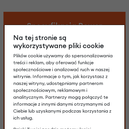
Specyfikacja Rower
składany TERN Link B7
Na tej stronie są
Niebieski
wykorzystywane pliki cookie
Plików cookie używamy do spersonalizowania
Bezpieczne obciążenie roweru:
120 kg
treści i reklam, aby oferować funkcje
społecznościowe i analizować ruch w naszej
Dzwonek:
Tak
witrynie. Informacje o tym, jak korzystasz z
naszej witryny, udostępniamy partnerom
Hamulec przedni:
V-brake Shimano
społecznościowym, reklamowym i
analitycznym. Partnerzy mogą połączyć te
Hamulec tylny:
V-brake Shimano
informacje z innymi danymi otrzymanymi od
Ciebie lub uzyskanymi podczas korzystania z
Ilość przerzutek:
8
ich usług.
Kaseta / Zębatka:
Shimano 7s, 14-28T