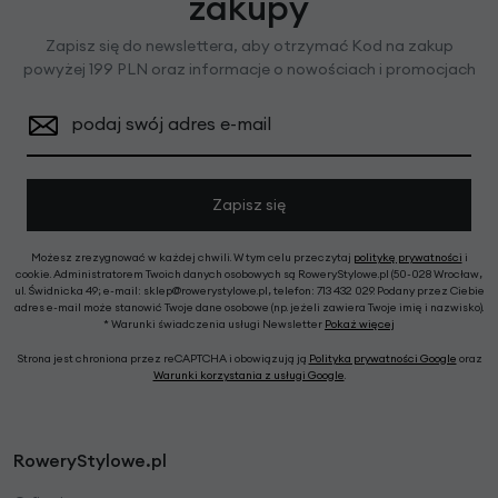
zakupy
Zapisz się do newslettera, aby otrzymać Kod na zakup
powyżej 199 PLN oraz informacje o nowościach i promocjach
podaj swój adres e-mail
Zapisz się
Możesz zrezygnować w każdej chwili. W tym celu przeczytaj
politykę prywatności
i
cookie. Administratorem Twoich danych osobowych są RoweryStylowe.pl (50-028 Wrocław,
ul. Świdnicka 49; e-mail: sklep@rowerystylowe.pl, telefon: 713 432 029. Podany przez Ciebie
adres e-mail może stanowić Twoje dane osobowe (np. jeżeli zawiera Twoje imię i nazwisko).
* Warunki świadczenia usługi Newsletter
Pokaż więcej
Strona jest chroniona przez reCAPTCHA i obowiązują ją
Polityka prywatności Google
oraz
Warunki korzystania z usługi Google
.
RoweryStylowe.pl