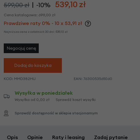
539,10
zł
599,00 zł
-10%
Cena katalogowa:
699,00
zł
Prawdziwe raty 0% - 10 x 53,91 zł
Najniższa cena z ostatnich 30 dni:
539,10
zł
Negocjuj cenę
Dodaj do koszyka
KOD:
MMD382HU
EAN:
7630053565060
Wysyłka w poniedziałek
Wysyłka od 0,00 zł
Sprawdź koszt wysyłki
Sprawdź dostępność w sklepie stacjonarnym
Opis
Opinie
Raty i leasing
Zadaj pytanie