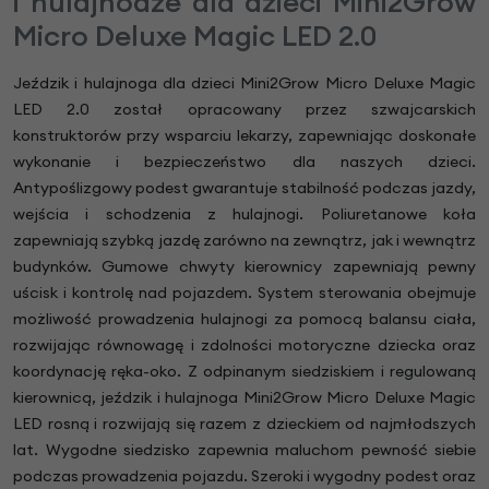
i hulajnodze dla dzieci Mini2Grow
Micro Deluxe Magic LED 2.0
Jeździk i hulajnoga dla dzieci Mini2Grow Micro Deluxe Magic
LED 2.0 został opracowany przez szwajcarskich
konstruktorów przy wsparciu lekarzy, zapewniając doskonałe
wykonanie i bezpieczeństwo dla naszych dzieci.
Antypoślizgowy podest gwarantuje stabilność podczas jazdy,
wejścia i schodzenia z hulajnogi. Poliuretanowe koła
zapewniają szybką jazdę zarówno na zewnątrz, jak i wewnątrz
budynków. Gumowe chwyty kierownicy zapewniają pewny
uścisk i kontrolę nad pojazdem. System sterowania obejmuje
możliwość prowadzenia hulajnogi za pomocą balansu ciała,
rozwijając równowagę i zdolności motoryczne dziecka oraz
koordynację ręka-oko. Z odpinanym siedziskiem i regulowaną
kierownicą, jeździk i hulajnoga Mini2Grow Micro Deluxe Magic
LED rosną i rozwijają się razem z dzieckiem od najmłodszych
lat. Wygodne siedzisko zapewnia maluchom pewność siebie
podczas prowadzenia pojazdu. Szeroki i wygodny podest oraz