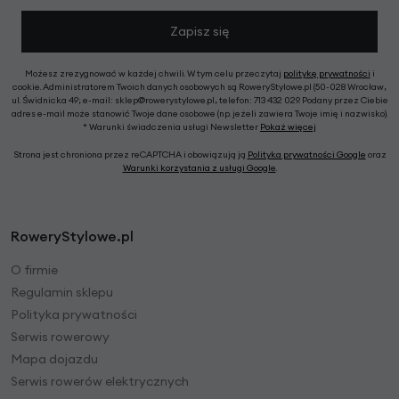
Zapisz się
Możesz zrezygnować w każdej chwili. W tym celu przeczytaj
politykę prywatności
i
cookie. Administratorem Twoich danych osobowych są RoweryStylowe.pl (50-028 Wrocław,
ul. Świdnicka 49; e-mail: sklep@rowerystylowe.pl, telefon: 713 432 029. Podany przez Ciebie
adres e-mail może stanowić Twoje dane osobowe (np. jeżeli zawiera Twoje imię i nazwisko).
* Warunki świadczenia usługi Newsletter
Pokaż więcej
Strona jest chroniona przez reCAPTCHA i obowiązują ją
Polityka prywatności Google
oraz
Warunki korzystania z usługi Google
.
RoweryStylowe.pl
O firmie
Regulamin sklepu
Polityka prywatności
Serwis rowerowy
Mapa dojazdu
Serwis rowerów elektrycznych