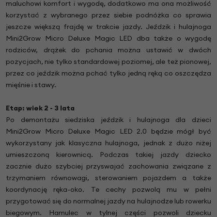
maluchowi komfort i wygodę, dodatkowo ma ona możliwość
korzystać z wybranego przez siebie podnóżka co sprawia
jeszcze większą frajdę w trakcie jazdy. Jeździk i hulajnoga
Mini2Grow Micro Deluxe Magic LED dba także o wygodę
rodziców, drążek do pchania można ustawić w dwóch
pozycjach, nie tylko standardowej poziomej, ale też pionowej,
przez co jeździk można pchać tylko jedną ręką co oszczędza
mięśnie i stawy.
Etap: wiek 2 - 3 lata
Po demontażu siedziska jeździk i hulajnoga dla dzieci
Mini2Grow Micro Deluxe Magic LED 2.0 będzie mógł być
wykorzystany jak klasyczna hulajnoga, jednak z dużo niżej
umieszczoną kierownicą. Podczas takiej jazdy dziecko
zacznie dużo szybciej przyswajać zachowania związane z
trzymaniem równowagi, sterowaniem pojazdem a także
koordynację ręka-oko. Te cechy pozwolą mu w pełni
przygotować się do normalnej jazdy na hulajnodze lub rowerku
biegowym. Hamulec w tylnej części pozwoli dziecku