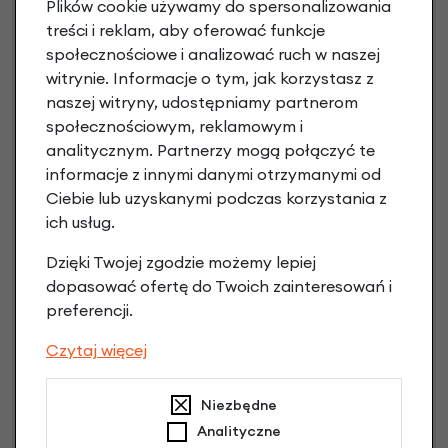
Plików cookie używamy do spersonalizowania
treści i reklam, aby oferować funkcje
społecznościowe i analizować ruch w naszej
witrynie. Informacje o tym, jak korzystasz z
naszej witryny, udostępniamy partnerom
społecznościowym, reklamowym i
Raty 0%
analitycznym. Partnerzy mogą połączyć te
informacje z innymi danymi otrzymanymi od
3 miesiące nie płacisz
Ciebie lub uzyskanymi podczas korzystania z
Raty do 60 miesięcy
ich usług.
Dzięki Twojej zgodzie możemy lepiej
dopasować ofertę do Twoich zainteresowań i
Poznaj szczegóły
preferencji.
Czytaj więcej
Niezbędne
Analityczne