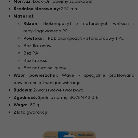
Montaż
: Lock-On (obejmy zaciskowe)
Średnica kierownicy
: 22.2 mm
Materiał
:
Rdzeń
: Biokompozyt z naturalnych włókien i
recyklingowanego PP
Powłoka
: TPE biokompozyt + standardowy TPE
Bez flatanów
Bez PAH
Bez lateksu
Bez naturalnej gumy
Wzór powierzchni
: Wave - specjalnie profilowana
powierzchnia tłumiąca wibracje
Budowa
: 2-warstwowe tworzywo
Zgodność
: Spełnia normę ISO/EN 4210-5
Waga
: ~80 g
2 lata gwarancji