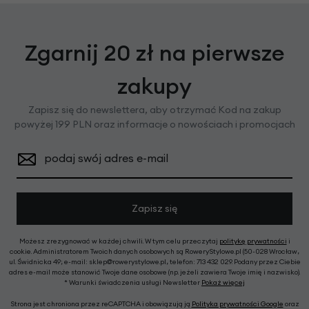
Zgarnij 20 zł na pierwsze
zakupy
Zapisz się do newslettera, aby otrzymać Kod na zakup
powyżej 199 PLN oraz informacje o nowościach i promocjach
podaj swój adres e-mail
Zapisz się
Możesz zrezygnować w każdej chwili. W tym celu przeczytaj
politykę prywatności
i
cookie. Administratorem Twoich danych osobowych są RoweryStylowe.pl (50-028 Wrocław,
ul. Świdnicka 49; e-mail: sklep@rowerystylowe.pl, telefon: 713 432 029. Podany przez Ciebie
adres e-mail może stanowić Twoje dane osobowe (np. jeżeli zawiera Twoje imię i nazwisko).
* Warunki świadczenia usługi Newsletter
Pokaż więcej
Strona jest chroniona przez reCAPTCHA i obowiązują ją
Polityka prywatności Google
oraz