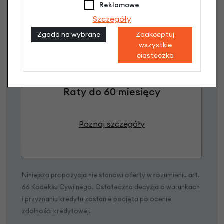
Reklamowe
Szczegóły
Zgoda na wybrane
Zaakceptuj
Raty 0%
wszystkie
ciasteczka
3 miesiące nie płacisz
Raty do 60 miesięcy
Poznaj szczegóły
Niniejsza propozycja nie stanowi oferty w rozumieniu art.
66 Kodeksu Cywilnego. Ostateczna decyzja o warunkach
i przyznaniu kredytu zostanie podjęta po ocenie
zdolności kredytowej.