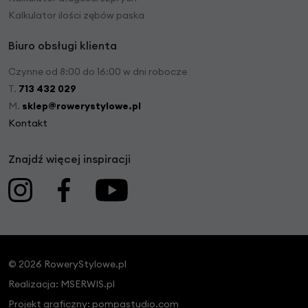
Kalkulator ilości zębów paska
Biuro obsługi klienta
Czynne od 8:00 do 16:00 w dni robocze
T.
713 432 029
M.
sklep@rowerystylowe.pl
Kontakt
Znajdź więcej inspiracji
© 2026 RoweryStylowe.pl
Realizacja:
MSERWIS.pl
Projekt graficzny:
pompastudio.com