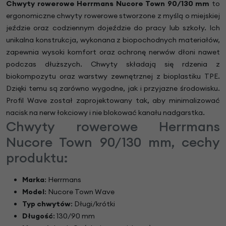
Chwyty rowerowe Herrmans Nucore Town 90/130 mm
to
ergonomiczne chwyty rowerowe stworzone z myślą o miejskiej
jeździe oraz codziennym dojeździe do pracy lub szkoły. Ich
unikalna konstrukcja, wykonana z biopochodnych materiałów,
zapewnia wysoki komfort oraz ochronę nerwów dłoni nawet
podczas dłuższych. Chwyty składają się rdzenia z
biokompozytu oraz warstwy zewnętrznej z bioplastiku TPE.
Dzięki temu są zarówno wygodne, jak i przyjazne środowisku.
Profil Wave został zaprojektowany tak, aby minimalizować
nacisk na nerw łokciowy i nie blokować kanału nadgarstka.
Chwyty rowerowe Herrmans
Nucore Town 90/130 mm, cechy
produktu:
Marka
: Herrmans
Model
: Nucore Town Wave
Typ chwytów
: Długi/krótki
Długość
: 130/90 mm