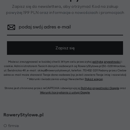
Zapisz się do newslettera, aby otrzymać Kod na zakup
powyżej 199 PLN oraz informacje o nowościach i promocjach
podaj swój adres e-mail
Zapisz się
Możesz zrezygnować w każdej chwili. W tym celu przeczytaj
politykę prywatności
i
cookie. Administratorem Twoich danych osobowych są RoweryStylowe.pl (50-028 Wrocław,
ul. Świdnicka 49; e-mail: sklep@rowerystylowe.pl, telefon: 713 432 029. Podany przez Ciebie
adres e-mail może stanowić Twoje dane osobowe (np. jeżeli zawiera Twoje imię i nazwisko).
* Warunki świadczenia usługi Newsletter
Pokaż więcej
Strona jest chroniona przez reCAPTCHA i obowiązują ją
Polityka prywatności Google
oraz
Warunki korzystania z usługi Google
.
RoweryStylowe.pl
O firmie