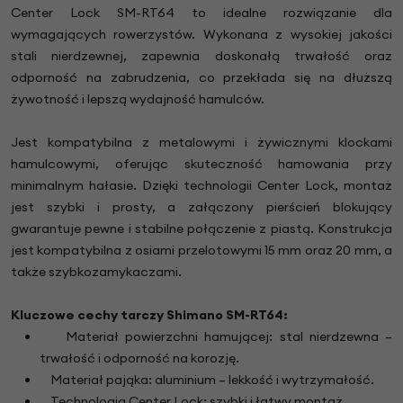
Center Lock SM-RT64 to idealne rozwiązanie dla
wymagających rowerzystów. Wykonana z wysokiej jakości
stali nierdzewnej, zapewnia doskonałą trwałość oraz
odporność na zabrudzenia, co przekłada się na dłuższą
żywotność i lepszą wydajność hamulców.
Jest kompatybilna z metalowymi i żywicznymi klockami
hamulcowymi, oferując skuteczność hamowania przy
minimalnym hałasie. Dzięki technologii Center Lock, montaż
jest szybki i prosty, a załączony pierścień blokujący
gwarantuje pewne i stabilne połączenie z piastą. Konstrukcja
jest kompatybilna z osiami przelotowymi 15 mm oraz 20 mm, a
także szybkozamykaczami.
Kluczowe cechy tarczy Shimano SM-RT64:
Materiał powierzchni hamującej: stal nierdzewna –
trwałość i odporność na korozję.
Materiał pająka: aluminium – lekkość i wytrzymałość.
Technologia Center Lock: szybki i łatwy montaż.