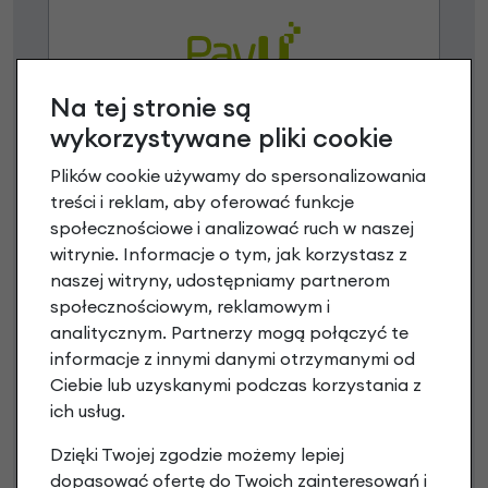
Na tej stronie są
wykorzystywane pliki cookie
Raty 0%
Plików cookie używamy do spersonalizowania
3 miesiące nie płacisz
treści i reklam, aby oferować funkcje
społecznościowe i analizować ruch w naszej
Raty do 60 miesięcy
witrynie. Informacje o tym, jak korzystasz z
naszej witryny, udostępniamy partnerom
społecznościowym, reklamowym i
Poznaj szczegóły
analitycznym. Partnerzy mogą połączyć te
informacje z innymi danymi otrzymanymi od
Ciebie lub uzyskanymi podczas korzystania z
ich usług.
Niniejsza propozycja nie stanowi oferty w rozumieniu art.
66 Kodeksu Cywilnego. Ostateczna decyzja o warunkach
Dzięki Twojej zgodzie możemy lepiej
i przyznaniu kredytu zostanie podjęta po ocenie
dopasować ofertę do Twoich zainteresowań i