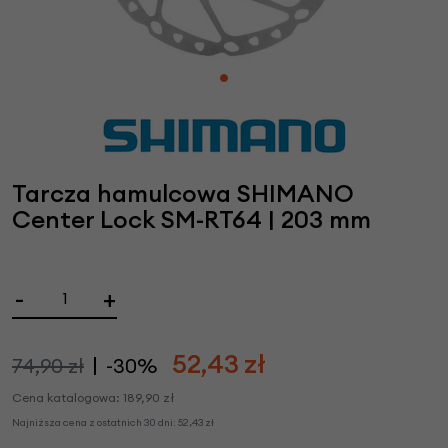
Tarcza hamulcowa SHIMANO
Center Lock SM-RT64 | 203 mm
-
+
52,43
zł
74,90 zł
-30%
Cena katalogowa:
189,90
zł
Najniższa cena z ostatnich 30 dni:
52,43
zł