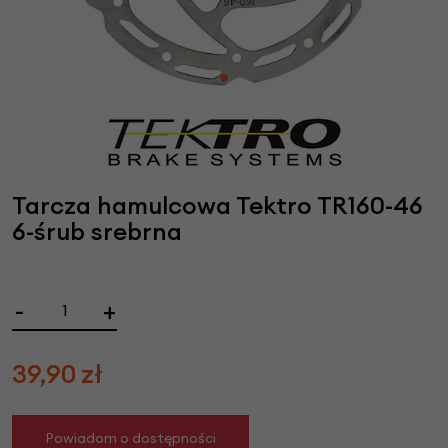
Tarcza hamulcowa Tektro TR160-46
6-śrub srebrna
-
+
39,90
zł
Powiadom o dostępności