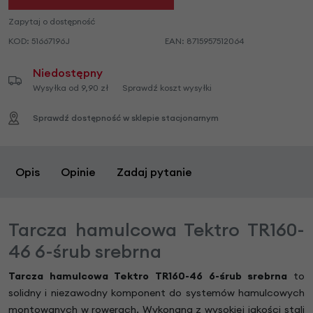
Zapytaj o dostępność
KOD:
51667196J
EAN:
8715957512064
Niedostępny
Wysyłka od 9,90 zł
Sprawdź koszt wysyłki
Sprawdź dostępność w sklepie stacjonarnym
Opis
Opinie
Zadaj pytanie
Tarcza hamulcowa Tektro TR160-
46 6-śrub srebrna
Tarcza hamulcowa Tektro TR160-46 6-śrub srebrna
to
solidny i niezawodny komponent do systemów hamulcowych
montowanych w rowerach. Wykonana z wysokiej jakości stali