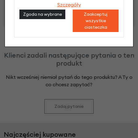
Szczegóły
i przyznaniu kredytu zostanie podjęta po ocenie
zdolności kredytowej.
Zgoda na wybrane
Zaakceptuj
wszystkie
ciasteczka
Klienci zadali następujące pytania o ten
produkt
Nikt wcześniej niemiał pytań do tego produktu? A Ty o
co chcesz zapytać?
Zadaj pytanie
Najczęściej kupowane