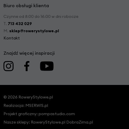
Biuro obsługi klienta
Czynne od 8:00 do 16:00 w dni robocze
T.
713 432 029
M.
sklep@rowerystylowe.pl
Kontakt
Znajdź więcej inspiracji
© 2026 RoweryStylowe.pl
Realizacja:
MSERWIS.pl
Projekt graficzny:
pompastudio.com
Nasze sklepy:
RoweryStylowe.pl
DobraZima.pl