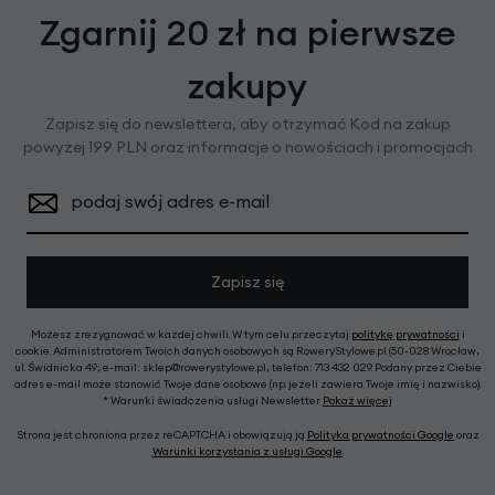
Zgarnij 20 zł na pierwsze
zakupy
Zapisz się do newslettera, aby otrzymać Kod na zakup
powyżej 199 PLN oraz informacje o nowościach i promocjach
podaj swój adres e-mail
Zapisz się
Możesz zrezygnować w każdej chwili. W tym celu przeczytaj
politykę prywatności
i
cookie. Administratorem Twoich danych osobowych są RoweryStylowe.pl (50-028 Wrocław,
ul. Świdnicka 49; e-mail: sklep@rowerystylowe.pl, telefon: 713 432 029. Podany przez Ciebie
adres e-mail może stanowić Twoje dane osobowe (np. jeżeli zawiera Twoje imię i nazwisko).
* Warunki świadczenia usługi Newsletter
Pokaż więcej
Strona jest chroniona przez reCAPTCHA i obowiązują ją
Polityka prywatności Google
oraz
Warunki korzystania z usługi Google
.