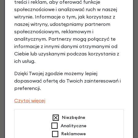
treści i reklam, aby oferować funkcje
społecznościowe i analizować ruch w naszej
witrynie. Informacje o tym, jak korzystasz z
naszej witryny, udostępniamy partnerom
społecznościowym, reklamowym i
analitycznym. Partnerzy mogą połączyć te
informacje z innymi danymi otrzymanymi od
Raty 0%
Ciebie lub uzyskanymi podczas korzystania z
ich usług.
3 miesiące nie płacisz
Dzięki Twojej zgodzie możemy lepiej
Raty do 60 miesięcy
dopasować ofertę do Twoich zainteresowań i
preferencji.
Poznaj szczegóły
Czytaj więcej
Niezbędne
Analityczne
Niniejsza propozycja nie stanowi oferty w rozumieniu art.
Reklamowe
66 Kodeksu Cywilnego. Ostateczna decyzja o warunkach