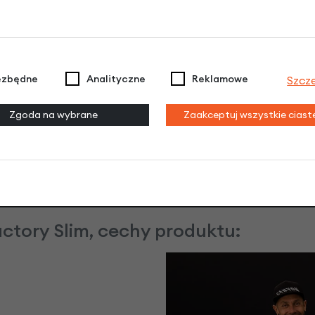
stożkowemu kształtowi, ci
bardzie ergonomiczny chwyt
Antypoślizgowa powierzch
maksymalną kontrolę, mini
ezbędne
Analityczne
Reklamowe
Szcz
aluminiowa obejma stabilni
Zgoda na wybrane
Zaakceptuj wszystkie cias
na karbonowych kierownic
przed uszkodzeniem w trud
te cechy czynią GD1 Evo 
szukających komfortu, prec
tory Slim, cechy produktu: