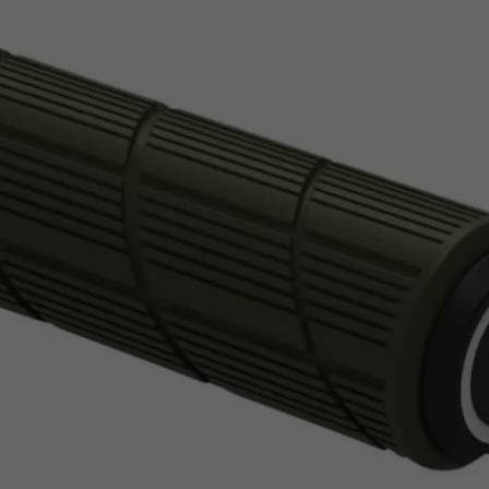
Z
apięcia rowero
Pompki rowerowe
werowe
er Pig
Peruzzo
Gazelle
Pozostałe
N
akrętki i obejm
i:SY
Przerzutki rowerowe
es
Inny
R
owery transportowe - akcesoria
S
akwy i torby rowerowe
Siodełka rowerowe
rowe
Strida - części