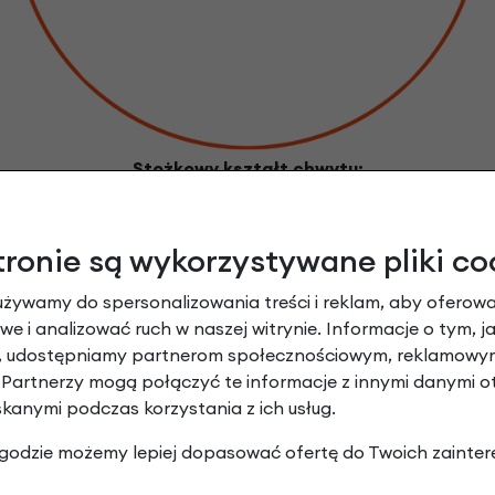
Stożkowy kształt chwytu:
Zapewnia większą amortyzację na zewnątrz oraz
zmniejsza zmęczenie dłoni dzięki cieńszej wewnętrznej
tronie są wykorzystywane pliki co
części
używamy do spersonalizowania treści i reklam, aby oferowa
e i analizować ruch w naszej witrynie. Informacje o tym, j
Komfort jazdy 
y, udostępniamy partnerom społecznościowym, reklamowym
Evo Factory Slim
 Partnerzy mogą połączyć te informacje z innymi danymi 
skanymi podczas korzystania z ich usług.
Chwyty rowerowe Ergon G
 zgodzie możemy lepiej dopasować ofertę do Twoich zainter
dostosowaną do wymaga