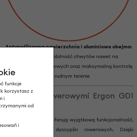
Antypoślizgowa powierzchnia i aluminiowa obejma:
Gwarantują stabilność chwytów nawet na
kierownicach karbonowych oraz maksymalną kontrolę
okie
w trudnym terenie
ć funkcje
ak korzystasz z
z chwytami rowerowymi Ergon GD1
 i
otrzymanymi od
D1 Evo Factory Slim
oferują wyjątkową funkcjonalność,
esowań i
ń ekstremalnych dyscyplin rowerowych. Dzięki