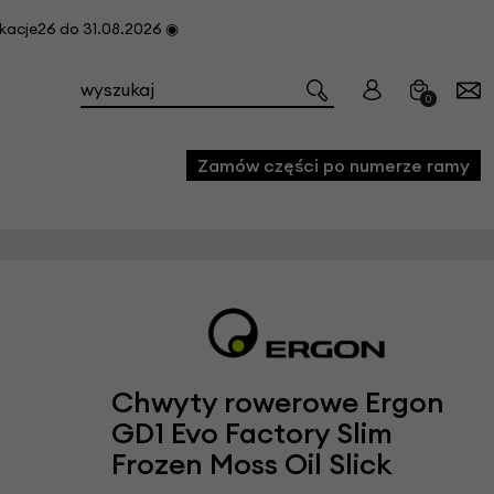
cje26 do 31.08.2026 ◉
0
Zamów części po numerze ramy
e
we
owe
acji i konserwacji roweru
Chwyty rowerowe Ergon
fon
GD1 Evo Factory Slim
Frozen Moss Oil Slick
e