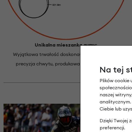
Unikalna mieszanka gumy:
Wyjątkowa trwałość doskonała przyczepność i
precyzja chwytu, produkowana w Niemczech
Na tej s
Plików cookie 
społecznościow
naszej witryn
analitycznym.
Ciebie lub uzy
Dzięki Twojej
preferencji.