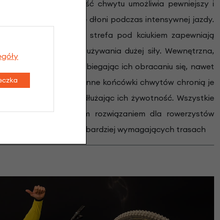
eńsza wewnętrzna część chwytu umożliwia pewniejszy i
, redukując zmęczenie dłoni podczas intensywnej jazdy.
nia oraz super miękka strefa pod kciukiem zapewniają
malizując konieczność używania dużej siły. Wewnętrzna,
egóły
e mocuje chwyty, zapobiegając ich obracaniu się, nawet
teczka
ach. Dodatkowo wymienne końcówki chwytów chronią je
nych warunkach, przedłużając ich żywotność. Wszystkie
Factory Slim idealnym rozwiązaniem dla rowerzystów
yzyjni i trwałości na najbardziej wymagających trasach