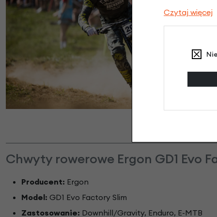
Czytaj więcej
Ni
Chwyty rowerowe Ergon GD1 Evo Fac
Producent:
Ergon
Model:
GD1 Evo Factory Slim
Zastosowanie:
Downhill/Gravity, Enduro, E-MTB