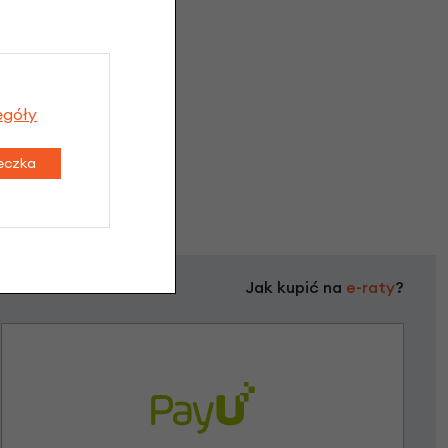
egóły
teczka
Jak kupić na
e-raty
?