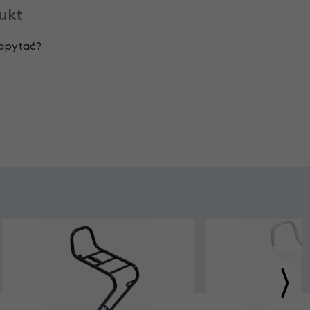
dukt
zapytać?