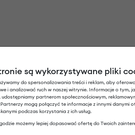
tronie są wykorzystywane pliki co
używamy do spersonalizowania treści i reklam, aby oferowa
e i analizować ruch w naszej witrynie. Informacje o tym, j
y, udostępniamy partnerom społecznościowym, reklamowym
 Partnerzy mogą połączyć te informacje z innymi danymi 
skanymi podczas korzystania z ich usług.
 zgodzie możemy lepiej dopasować ofertę do Twoich zainter
ły do rowerów Early Rider 14" i 16" Purple o