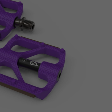
Z
apięcia rowero
Pompki rowerowe
werowe
er Pig
Peruzzo
Gazelle
Pozostałe
N
akrętki i obejm
i:SY
Przerzutki rowerowe
es
Inny
R
owery transportowe - akcesoria
S
akwy i torby rowerowe
Siodełka rowerowe
rowe
Strida - części