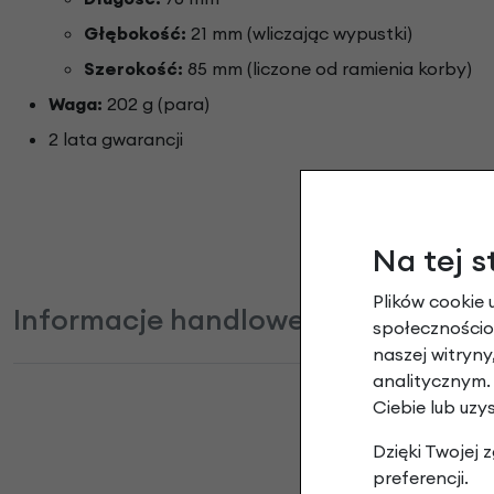
Głębokość:
21 mm (wliczając wypustki)
Szerokość:
85 mm (liczone od ramienia korby)
Waga:
202 g (para)
2 lata gwarancji
Na tej s
Plików cookie 
Informacje handlowe
społecznościow
naszej witryn
analitycznym.
Ciebie lub uzy
Dzięki Twojej
Peda
preferencji.