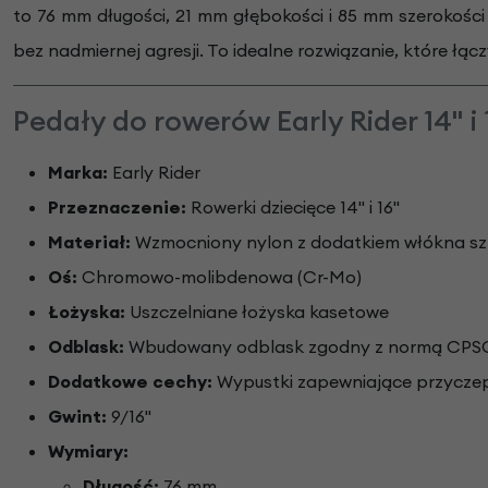
to 76 mm długości, 21 mm głębokości i 85 mm szerokośc
bez nadmiernej agresji. To idealne rozwiązanie, które ł
Pedały do rowerów Early Rider 14" i
Marka:
Early Rider
Przeznaczenie:
Rowerki dziecięce 14" i 16"
Materiał:
Wzmocniony nylon z dodatkiem włókna s
Oś:
Chromowo-molibdenowa (Cr-Mo)
Łożyska:
Uszczelniane łożyska kasetowe
Odblask:
Wbudowany odblask zgodny z normą CPS
Dodatkowe cechy:
Wypustki zapewniające przycze
Gwint:
9/16"
Wymiary:
Długość:
76 mm