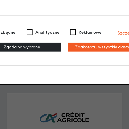
Dodaj opinię
Brak opinii. Może warto dodać własną?
ezbędne
Analityczne
Reklamowe
Szcz
Zgoda na wybrane
Zaakceptuj wszystkie cias
Leasing