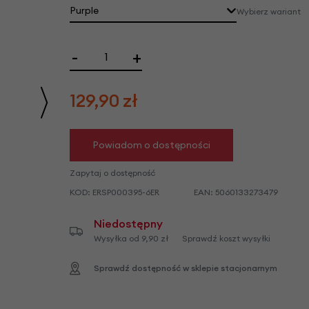
we
Purple
Wybierz wariant
y
-
+
129,90
zł
Powiadom o dostępności
Zapytaj o dostępność
KOD:
ERSP000395-6ER
EAN:
5060133273479
Niedostępny
Wysyłka od 9,90 zł
Sprawdź koszt wysyłki
Sprawdź dostępność w sklepie stacjonarnym