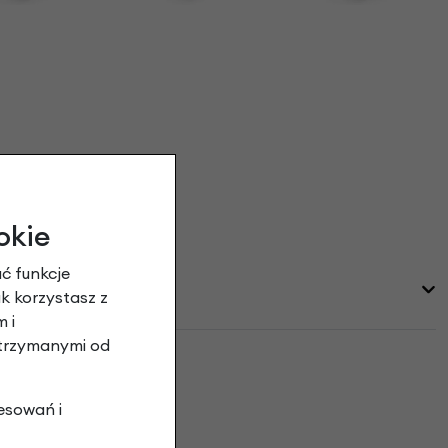
okie
ć funkcje
ak korzystasz z
 i
otrzymanymi od
esowań i
pinie