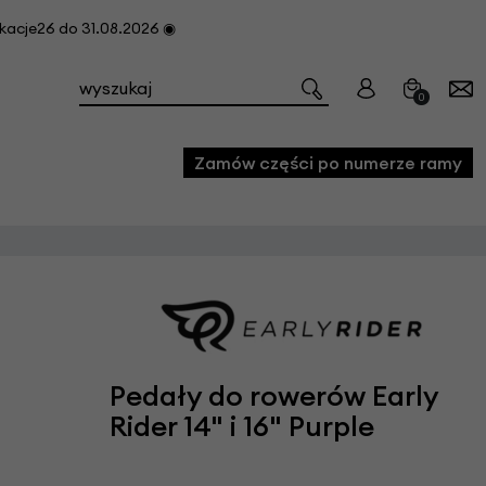
cje26 do 31.08.2026 ◉
0
Zamów części po numerze ramy
e
we
owe
acji i konserwacji roweru
Pedały do rowerów Early
fon
Rider 14" i 16" Purple
e