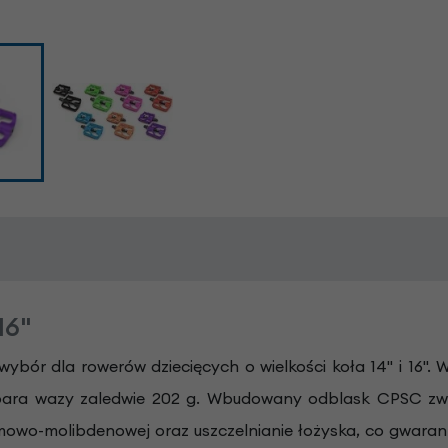
16"
ybór dla rowerów dziecięcych o wielkości koła 14" i 16
 para wazy zaledwie 202 g. Wbudowany odblask CPSC zwi
mowo-molibdenowej oraz uszczelnianie łożyska, co gwaran