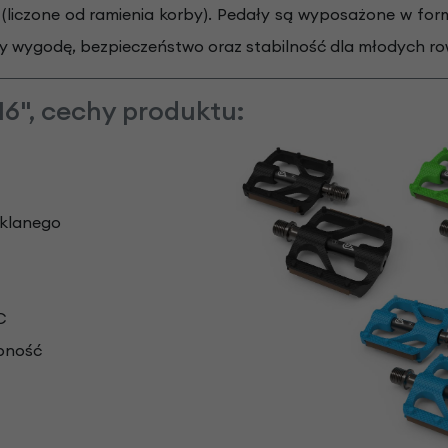
i (liczone od ramienia korby). Pedały są wyposażone w f
ączy wygodę, bezpieczeństwo oraz stabilność dla młodych r
 16", cechy produktu:
zklanego
C
pność