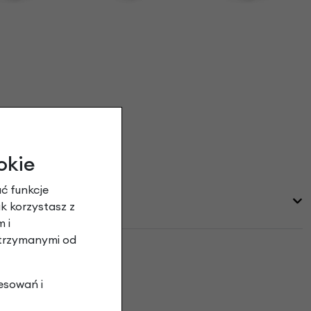
okie
ć funkcje
ak korzystasz z
 i
otrzymanymi od
esowań i
pinie