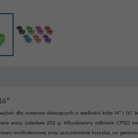
16"
ybór dla rowerów dziecięcych o wielkości koła 14" i 16
 para wazy zaledwie 202 g. Wbudowany odblask CPSC zwi
mowo-molibdenowej oraz uszczelnianie łożyska, co gwaran