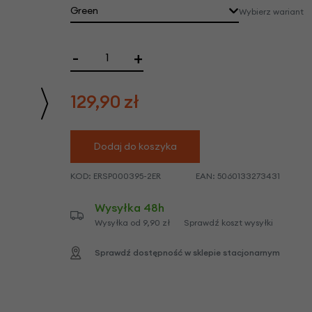
we
Green
Wybierz wariant
y
-
+
129,90
zł
Dodaj do koszyka
KOD:
ERSP000395-2ER
EAN:
5060133273431
Wysyłka 48h
Wysyłka od 9,90 zł
Sprawdź koszt wysyłki
Sprawdź dostępność w sklepie stacjonarnym