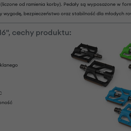
i (liczone od ramienia korby). Pedały są wyposażone w f
ączy wygodę, bezpieczeństwo oraz stabilność dla młodych r
 16", cechy produktu:
zklanego
C
pność