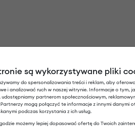
tronie są wykorzystywane pliki co
używamy do spersonalizowania treści i reklam, aby oferowa
e i analizować ruch w naszej witrynie. Informacje o tym, j
y, udostępniamy partnerom społecznościowym, reklamowym
 Partnerzy mogą połączyć te informacje z innymi danymi 
skanymi podczas korzystania z ich usług.
 zgodzie możemy lepiej dopasować ofertę do Twoich zainter
ły do rowerów Early Rider 14" i 16" Green o