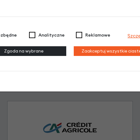
Dodaj opinię
Brak opinii. Może warto dodać własną?
ezbędne
Analityczne
Reklamowe
Szcz
Zgoda na wybrane
Zaakceptuj wszystkie cias
Leasing