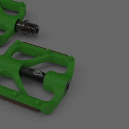
Z
apięcia rowero
Pompki rowerowe
werowe
er Pig
Peruzzo
Gazelle
Pozostałe
N
akrętki i obejm
i:SY
Przerzutki rowerowe
es
Inny
R
owery transportowe - akcesoria
S
akwy i torby rowerowe
Siodełka rowerowe
rowe
Strida - części