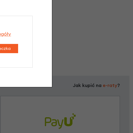
egóły
teczka
Jak kupić na
e-raty
?