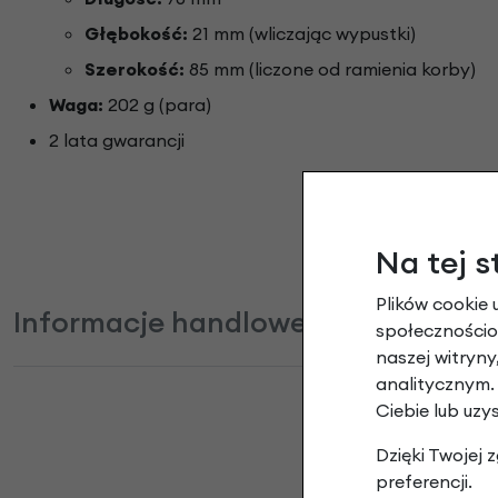
Głębokość:
21 mm (wliczając wypustki)
Szerokość:
85 mm (liczone od ramienia korby)
Waga:
202 g (para)
2 lata gwarancji
Na tej s
Plików cookie 
Informacje handlowe
społecznościow
naszej witryn
analitycznym.
Ciebie lub uzy
Dzięki Twojej
Peda
preferencji.