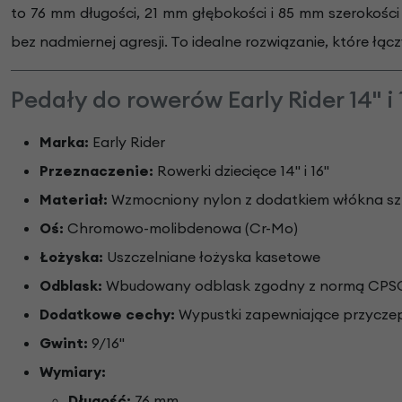
to 76 mm długości, 21 mm głębokości i 85 mm szerokośc
bez nadmiernej agresji. To idealne rozwiązanie, które ł
Pedały do rowerów Early Rider 14" i
Marka:
Early Rider
Przeznaczenie:
Rowerki dziecięce 14" i 16"
Materiał:
Wzmocniony nylon z dodatkiem włókna s
Oś:
Chromowo-molibdenowa (Cr-Mo)
Łożyska:
Uszczelniane łożyska kasetowe
Odblask:
Wbudowany odblask zgodny z normą CPS
Dodatkowe cechy:
Wypustki zapewniające przycze
Gwint:
9/16"
Wymiary:
Długość:
76 mm