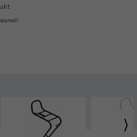
dukt
zapytać?