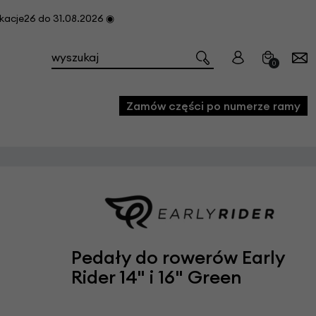
cje26 do 31.08.2026 ◉
0
Zamów części po numerze ramy
e
we
owe
acji i konserwacji roweru
Pedały do rowerów Early
fon
Rider 14" i 16" Green
e