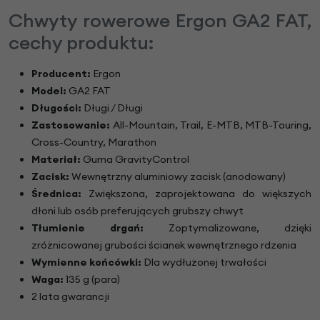
Chwyty rowerowe Ergon GA2 FAT,
cechy produktu:
Producent:
Ergon
Model:
GA2 FAT
Długości:
Długi / Długi
Zastosowanie:
All-Mountain, Trail, E-MTB, MTB-Touring,
Cross-Country, Marathon
Materiał:
Guma GravityControl
Zacisk:
Wewnętrzny aluminiowy zacisk (anodowany)
Średnica:
Zwiększona, zaprojektowana do większych
dłoni lub osób preferujących grubszy chwyt
Tłumienie drgań:
Zoptymalizowane, dzięki
zróżnicowanej grubości ścianek wewnętrznego rdzenia
Wymienne końcówki:
Dla wydłużonej trwałości
Waga:
135 g (para)
2 lata gwarancji