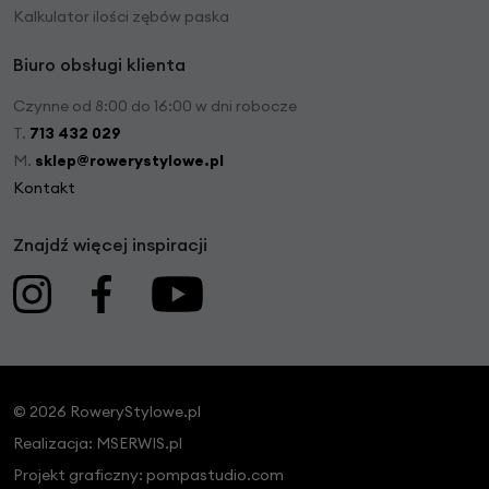
Kalkulator ilości zębów paska
Biuro obsługi klienta
Czynne od 8:00 do 16:00 w dni robocze
T.
713 432 029
M.
sklep@rowerystylowe.pl
Kontakt
Znajdź więcej inspiracji
© 2026 RoweryStylowe.pl
Realizacja:
MSERWIS.pl
Projekt graficzny:
pompastudio.com