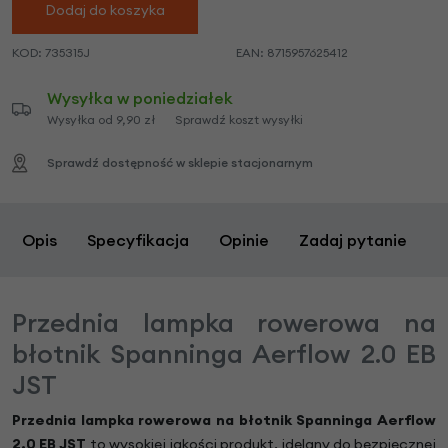
Dodaj do koszyka
KOD:
735315J
EAN:
8715957625412
Wysyłka w poniedziałek
Wysyłka od 9,90 zł
Sprawdź koszt wysyłki
Sprawdź dostępność w sklepie stacjonarnym
Opis
Specyfikacja
Opinie
Zadaj pytanie
Przednia lampka rowerowa na
błotnik Spanninga Aerflow 2.0 EB
JST
Przednia lampka rowerowa na błotnik Spanninga Aerflow
2.0 EB JST
to wysokiej jakości produkt, idelany do bezpiecznej