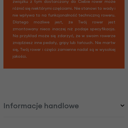
związku z tym dostarczony do Ciebie rower może
różnić się niektórymi częściami. Nie stanowi to wady i
nie wpływa to na funkcjonalność techniczną roweru.
Dlatego możliwe jest, że Twój rower jest
zmontowany nieco inaczej niż podaje specyfikacja.
Na przykład może się zdarzyć, że w swoim rowerze
znajdziesz inne pedały, gripy lub łańcuch. Nie martw
się, Twój rower i części zamienne nadal są w wysokiej
jakości.
Informacje handlowe