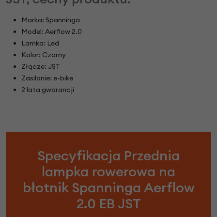
Marka: Spanninga
Model: Aerflow 2.0
Lamka: Led
Kolor: Czarny
Złącze: JST
Zasilanie: e-bike
2 lata gwarancji
Specyfikacja Przednia
lampka rowerowa na
błotnik Spanninga Aerflow
2.0 EB JST