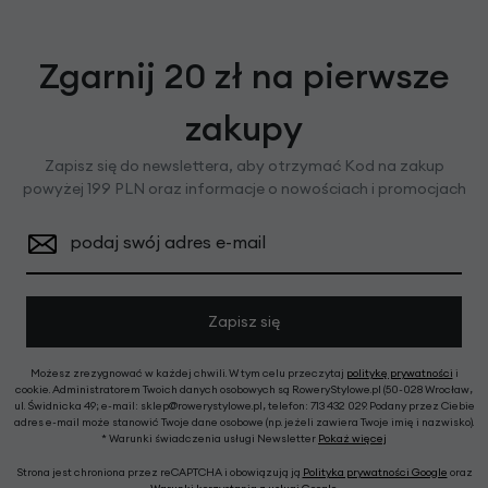
Zgarnij 20 zł na pierwsze
zakupy
Zapisz się do newslettera, aby otrzymać Kod na zakup
powyżej 199 PLN oraz informacje o nowościach i promocjach
podaj swój adres e-mail
Zapisz się
Możesz zrezygnować w każdej chwili. W tym celu przeczytaj
politykę prywatności
i
cookie. Administratorem Twoich danych osobowych są RoweryStylowe.pl (50-028 Wrocław,
ul. Świdnicka 49; e-mail: sklep@rowerystylowe.pl, telefon: 713 432 029. Podany przez Ciebie
adres e-mail może stanowić Twoje dane osobowe (np. jeżeli zawiera Twoje imię i nazwisko).
* Warunki świadczenia usługi Newsletter
Pokaż więcej
Strona jest chroniona przez reCAPTCHA i obowiązują ją
Polityka prywatności Google
oraz