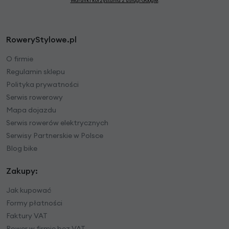
Warunki korzystania z usługi Google
.
RoweryStylowe.pl
O firmie
Regulamin sklepu
Polityka prywatności
Serwis rowerowy
Mapa dojazdu
Serwis rowerów elektrycznych
Serwisy Partnerskie w Polsce
Blog bike
Zakupy:
Jak kupować
Formy płatności
Faktury VAT
Rower w firmie bez VAT