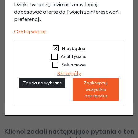
3 miesiące nie płacisz
Dzięki Twojej zgodzie możemy lepiej
dopasować ofertę do Twoich zainteresowań i
Raty do 60 miesięcy
preferencji.
Czytaj więcej
Poznaj szczegóły
Niezbędne
Analityczne
Reklamowe
Niniejsza propozycja nie stanowi oferty w rozumieniu art.
Szczegóły
66 Kodeksu Cywilnego. Ostateczna decyzja o warunkach
i przyznaniu kredytu zostanie podjęta po ocenie
Zgoda na wybrane
Zaakceptuj
wszystkie
zdolności kredytowej.
ciasteczka
Klienci zadali następujące pytania o ten