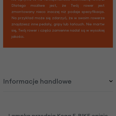
Dlatego możliwe jest, że Twój rower jest
zmontowany nieco inaczej niż podaje specyfikacja.
Na przykład może się zdarzyć, że w swoim rowerze
znajdziesz inne pedały, gripy lub łańcuch. Nie martw
się, Twój rower i części zamienne nadal są w wysokiej
jakości.
Informacje handlowe
Lampka przednia Koga E-BIKE opinie