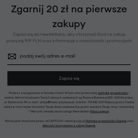
Zgarnij 20 zł na pierwsze
zakupy
Zapisz się do newslettera, aby otrzymać Kod na zakup
powyżej 199 PLN oraz informacje o nowościach i promocjach
podaj swój adres e-mail
Zapisz się
Możesz zrezygnować w każdej chwili. W tym celu przeczytaj
politykę prywatności
i
cookie. Administratorem Twoich danych osobowych są RoweryStylowe.pl (50-028 Wrocław,
ul. Świdnicka 49; e-mail: sklep@rowerystylowe.pl, telefon: 713 432 029. Podany przez Ciebie
adres e-mail może stanowić Twoje dane osobowe (np. jeżeli zawiera Twoje imię i nazwisko).
* Warunki świadczenia usługi Newsletter
Pokaż więcej
Strona jest chroniona przez reCAPTCHA i obowiązują ją
Polityka prywatności Google
oraz
Warunki korzystania z usługi Google
.