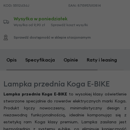
KOD:
55112636J
EAN:
8715957610814
Wysyłka w poniedziałek
Wysyłka od 9,90 zł
Sprawdź koszt wysyłki
Sprawdź dostępność w sklepie stacjonarnym
Opis
Specyfikacja
Opinie
Raty i leasing
Z
Lampka przednia Koga E-BIKE
Lampka przednia Koga E-BIKE
to wysokiej klasy oświetlenie
stworzone specjalnie do rowerów elektrycznych marki Koga.
Produkt łączy nowoczesny, minimalistyczny design z
niezawodną funkcjonalnością, idealnie komponując się z
estetyką ram Koga klasy premium. Lampka zasilana jest
bezpośrednio z systemu e-bike, co eliminuje konieczność