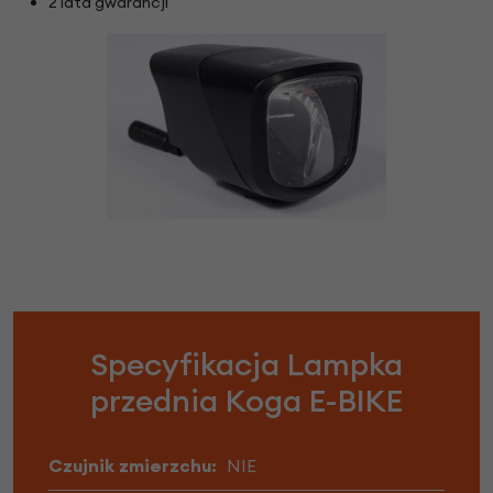
2 lata gwarancji
Specyfikacja Lampka
przednia Koga E-BIKE
Czujnik zmierzchu:
NIE