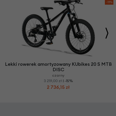
-15%
Lekki rowerek amortyzowany KUbikes 20 S MTB
DISC
czarny
3 219,00 zł
| -15%
2 736,15 zł