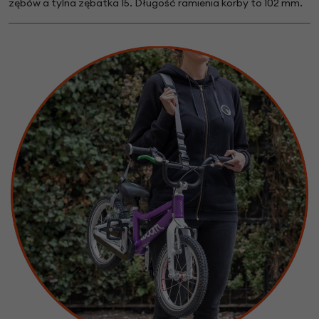
zębów a tylna zębatka 15. Długość ramienia korby to 102 mm.