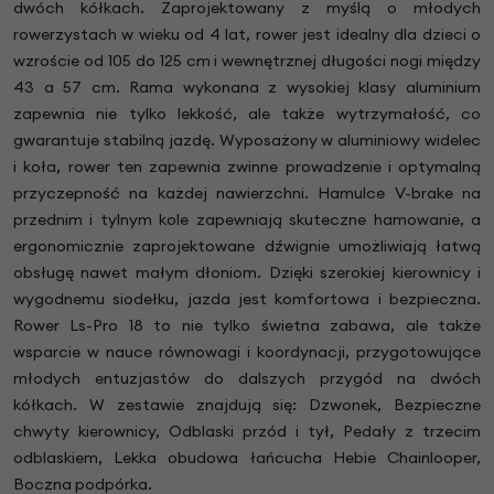
dwóch kółkach. Zaprojektowany z myślą o młodych
rowerzystach w wieku od 4 lat, rower jest idealny dla dzieci o
wzroście od 105 do 125 cm i wewnętrznej długości nogi między
43 a 57 cm. Rama wykonana z wysokiej klasy aluminium
zapewnia nie tylko lekkość, ale także wytrzymałość, co
gwarantuje stabilną jazdę. Wyposażony w aluminiowy widelec
i koła, rower ten zapewnia zwinne prowadzenie i optymalną
przyczepność na każdej nawierzchni. Hamulce V-brake na
przednim i tylnym kole zapewniają skuteczne hamowanie, a
ergonomicznie zaprojektowane dźwignie umożliwiają łatwą
obsługę nawet małym dłoniom. Dzięki szerokiej kierownicy i
wygodnemu siodełku, jazda jest komfortowa i bezpieczna.
Rower Ls-Pro 18 to nie tylko świetna zabawa, ale także
wsparcie w nauce równowagi i koordynacji, przygotowujące
młodych entuzjastów do dalszych przygód na dwóch
kółkach. W zestawie znajdują się: Dzwonek, Bezpieczne
chwyty kierownicy, Odblaski przód i tył, Pedały z trzecim
odblaskiem, Lekka obudowa łańcucha Hebie Chainlooper,
Boczna podpórka.