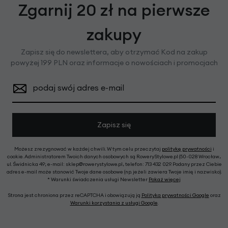
Zgarnij 20 zł na pierwsze
zakupy
Zapisz się do newslettera, aby otrzymać Kod na zakup
powyżej 199 PLN oraz informacje o nowościach i promocjach
podaj swój adres e-mail
Zapisz się
Możesz zrezygnować w każdej chwili. W tym celu przeczytaj
politykę prywatności
i
cookie. Administratorem Twoich danych osobowych są RoweryStylowe.pl (50-028 Wrocław,
ul. Świdnicka 49; e-mail: sklep@rowerystylowe.pl, telefon: 713 432 029. Podany przez Ciebie
adres e-mail może stanowić Twoje dane osobowe (np. jeżeli zawiera Twoje imię i nazwisko).
* Warunki świadczenia usługi Newsletter
Pokaż więcej
Strona jest chroniona przez reCAPTCHA i obowiązują ją
Polityka prywatności Google
oraz
Warunki korzystania z usługi Google
.