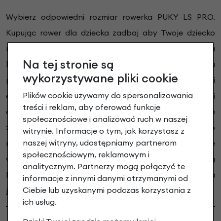
Wybierz odpowiedni rozmiar rowerka PUKY LS PRO.
Kupując rower dla dziecka zadbaj aby Twoje dziecko
miało idealnie dobraną wysokość ramy, to wpływa na
Na tej stronie są
komfort i bezpieczeństwo. Pozycja dziecka na rowerku
wykorzystywane pliki cookie
powinna być jednocześnie stabilna i
Plików cookie używamy do spersonalizowania
efektywna.
Proponujemy Państwu trzy możliwości
treści i reklam, aby oferować funkcje
doboru odpowiedniego rowerka PUKY. Zawsze
społecznościowe i analizować ruch w naszej
zalecamy pomiar wewnętrznej długości nogi, jako
witrynie. Informacje o tym, jak korzystasz z
naszej witryny, udostępniamy partnerom
najbardziej wiarygodny wskaźnik. Jeżeli zmierzenie
społecznościowym, reklamowym i
wewnętrznej długości nogi nie jest możliwe, mogą
analitycznym. Partnerzy mogą połączyć te
Państwo również wykorzystać wzrost lub wiek dziecka
informacje z innymi danymi otrzymanymi od
Ciebie lub uzyskanymi podczas korzystania z
jako sugestię do wyboru odpowiedniego rowerka.
ich usług.