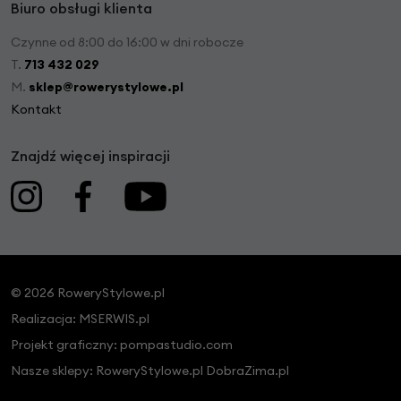
Biuro obsługi klienta
Czynne od 8:00 do 16:00 w dni robocze
T.
713 432 029
M.
sklep@rowerystylowe.pl
Kontakt
Znajdź więcej inspiracji
© 2026 RoweryStylowe.pl
Realizacja:
MSERWIS.pl
Projekt graficzny:
pompastudio.com
Nasze sklepy:
RoweryStylowe.pl
DobraZima.pl