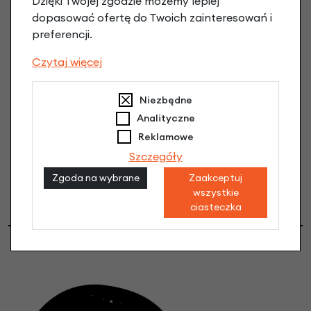
Dzięki Twojej zgodzie możemy lepiej
PUKY 16"
dopasować ofertę do Twoich zainteresowań i
preferencji.
Wiek: od 4,5 lat
Wzrost: od 100 cm do 115 cm
Czytaj więcej
Wysokość kroku: 40 - 50 cm
Niezbędne
Analityczne
PUKY 18"
Reklamowe
Wiek: od 5,5 lat
Szczegóły
Wzrost: od 105 cm do 120 cm
Zgoda na wybrane
Zaakceptuj
Wysokość kroku: 43 - 53 cm
wszystkie
ciasteczka