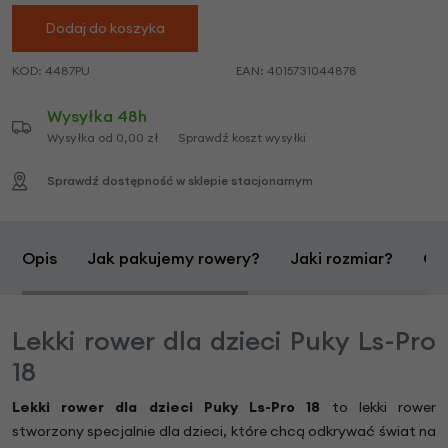
Dodaj do koszyka
KOD:
4487PU
EAN:
4015731044878
Wysyłka 48h
Wysyłka od 0,00 zł
Sprawdź koszt wysyłki
Sprawdź dostępność w sklepie stacjonarnym
Opis
Jak pakujemy rowery?
Jaki rozmiar?
Opi
Lekki rower dla dzieci Puky Ls-Pro
18
Lekki rower dla dzieci Puky Ls-Pro 18
to lekki rower
stworzony specjalnie dla dzieci, które chcą odkrywać świat na