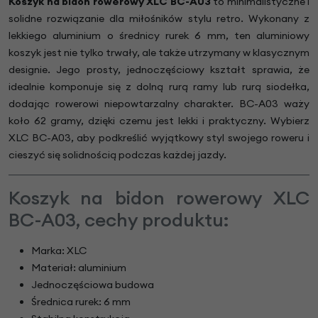
Koszyk na bidon rowerowy XLC BC-A03
to minimalistyczne i
solidne rozwiązanie dla miłośników stylu retro. Wykonany z
lekkiego aluminium o średnicy rurek 6 mm, ten aluminiowy
koszyk jest nie tylko trwały, ale także utrzymany w klasycznym
designie. Jego prosty, jednoczęściowy kształt sprawia, że
idealnie komponuje się z dolną rurą ramy lub rurą siodełka,
dodając rowerowi niepowtarzalny charakter. BC-A03 waży
koło 62 gramy, dzięki czemu jest lekki i praktyczny. Wybierz
XLC BC-A03, aby podkreślić wyjątkowy styl swojego roweru i
cieszyć się solidnością podczas każdej jazdy.
Koszyk na bidon rowerowy XLC
BC-A03, cechy produktu:
Marka: XLC
Materiał: aluminium
Jednoczęściowa budowa
Średnica rurek: 6 mm