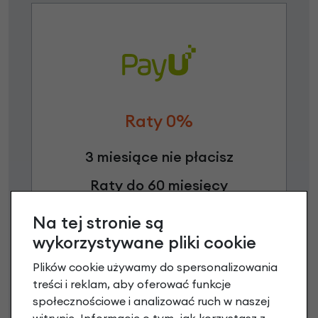
Raty 0%
3 miesiące nie płacisz
Raty do 60 miesięcy
Na tej stronie są
Poznaj szczegóły
wykorzystywane pliki cookie
Plików cookie używamy do spersonalizowania
treści i reklam, aby oferować funkcje
społecznościowe i analizować ruch w naszej
Niniejsza propozycja nie stanowi oferty w rozumieniu art.
witrynie. Informacje o tym, jak korzystasz z