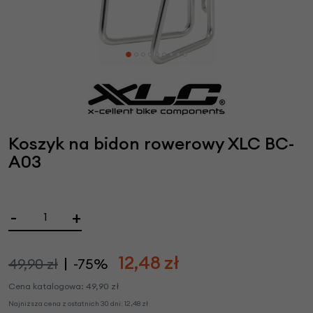
Koszyk na bidon rowerowy XLC BC-
A03
-
+
12,48
zł
49,90 zł
-75%
Cena katalogowa:
49,90
zł
Najniższa cena z ostatnich 30 dni:
12,48
zł