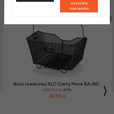
wszystkie
również
ciasteczka
-80%
Kosz rowerowy XLC Carry More BA-B04
209,90 zł
| -80%
41,98 zł