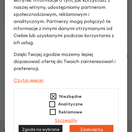
66 Kodeksu Cywilnego. Ostateczna decyzja o warunkach
naszej witryny, udostępniamy partnerom
i przyznaniu kredytu zostanie podjęta po ocenie
społecznościowym, reklamowym i
zdolności kredytowej.
analitycznym. Partnerzy mogą połączyć te
informacje z innymi danymi otrzymanymi od
Ciebie lub uzyskanymi podczas korzystania z
ich usług.
Klienci zadali następujące pytania o ten
Dzięki Twojej zgodzie możemy lepiej
dopasować ofertę do Twoich zainteresowań i
produkt
preferencji.
Nikt wcześniej niemiał pytań do tego produktu? A Ty o
Czytaj więcej
co chcesz zapytać?
Niezbędne
Zadaj pytanie
Analityczne
Reklamowe
Szczegóły
Klienci, którzy kupili ten produkt wybrali
Zgoda na wybrane
Zaakceptuj