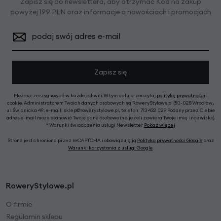
Zapisz się do newslettera, aby otrzymać Kod na zakup
powyżej 199 PLN oraz informacje o nowościach i promocjach
podaj swój adres e-mail
Zapisz się
Możesz zrezygnować w każdej chwili. W tym celu przeczytaj
politykę prywatności
i
cookie. Administratorem Twoich danych osobowych są RoweryStylowe.pl (50-028 Wrocław,
ul. Świdnicka 49; e-mail: sklep@rowerystylowe.pl, telefon: 713 432 029. Podany przez Ciebie
adres e-mail może stanowić Twoje dane osobowe (np. jeżeli zawiera Twoje imię i nazwisko).
* Warunki świadczenia usługi Newsletter
Pokaż więcej
Strona jest chroniona przez reCAPTCHA i obowiązują ją
Polityka prywatności Google
oraz
Warunki korzystania z usługi Google
.
RoweryStylowe.pl
O firmie
Regulamin sklepu