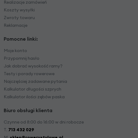
Realizacje zamówień
Koszty wysyłki
Zwroty towaru
Reklamacje
Pomocne linki:
Moje konto
Przypomnij hasło
Jak dobrać wysokość ramy?
Testy i porady rowerowe
Najczęściej zadawane pytania
Kalkulator długości szprych
Kalkulator ilości zębów paska
Biuro obsługi klienta
Czynne od 8:00 do 16:00 w dni robocze
T.
713 432 029
M.
sklep@rowerystylowe.pl