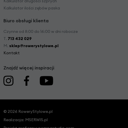
Kalkulator długości szprych
Kalkulator ilości zębów paska
Biuro obsługi klienta
Czynne od 8:00 do 16:00 w dni robocze
T.
713 432 029
M.
sklep@rowerystylowe.pl
Kontakt
Znajdź więcej inspiracji
© 2026 RoweryStylowe.pl
Realizacja:
MSERWIS.pl
Projekt graficzny:
pompastudio.com