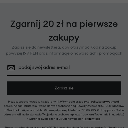
Zgarnij 20 zł na pierwsze
zakupy
Zapisz się do newslettera, aby otrzymać Kod na zakup
powyżej 199 PLN oraz informacje o nowościach i promocjach
podaj swój adres e-mail
Zapisz się
Możesz zrezygnować w każdej chwili. W tym celu przeczytaj
politykę prywatności
i
cookie. Administratorem Twoich danych osobowych są RoweryStylowe.pl (50-028 Wrocław,
ul. Świdnicka 49; e-mail: sklep@rowerystylowe.pl, telefon: 713 432 029. Podany przez Ciebie
adres e-mail może stanowić Twoje dane osobowe (np. jeżeli zawiera Twoje imię i nazwisko).
* Warunki świadczenia usługi Newsletter
Pokaż więcej
Strona jest chroniona przez reCAPTCHA i obowiązują ją
Polityka prywatności Google
oraz