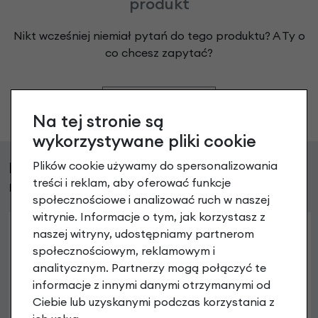
produkt
Nikt wcześniej niemiał pytań do tego produktu? A Ty o
co chcesz zapytać?
Zadaj pytanie
Na tej stronie są
wykorzystywane pliki cookie
Klienci, którzy kupili ten produkt wybrali
Plików cookie używamy do spersonalizowania
treści i reklam, aby oferować funkcje
również
społecznościowe i analizować ruch w naszej
witrynie. Informacje o tym, jak korzystasz z
naszej witryny, udostępniamy partnerom
społecznościowym, reklamowym i
analitycznym. Partnerzy mogą połączyć te
informacje z innymi danymi otrzymanymi od
Ciebie lub uzyskanymi podczas korzystania z