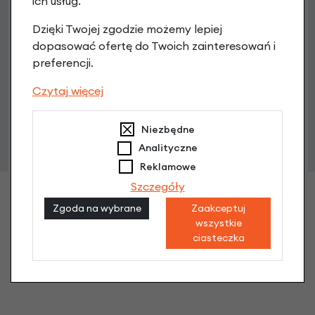
ich usług.
Dzięki Twojej zgodzie możemy lepiej
dopasować ofertę do Twoich zainteresowań i
Blokada AXA Defender + zamek do baterii
preferencji.
Gazelle Bosch bateria w ramie
214,90 zł
Czytaj więcej
Niezbędne
Analityczne
Reklamowe
Szczegóły
Zgoda na wybrane
Zaakceptuj
wszystkie
ciasteczka