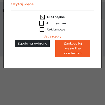
Czytaj więcej
Podobne produkty
Niezbędne
Analityczne
Reklamowe
Szczegóły
Zgoda na wybrane
Zaakceptuj
Płytka montażowa Racktime Snapit do sakw i
wszystkie
koszyków rowerowych
ciasteczka
89,90 zł