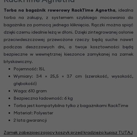
Torba na bagażnik rowerowy RackTime Agnetha
, idealna
torba na zakupy, z systemem szybkiego mocowania do
bagażnika za pomocą jednego kliknięcia. Rączki można spiąć
dzięki czemu idealnie leżą w dłoni. Dzięki zintegrowanej osłonie
przeciwdeszczowej przewożone rzeczy będą suche nawet
podczas deszczowych dni, a twoje kosztowności będą
bezpieczne w wewnętrznej kieszonce zamykanej na zamek
błyskawiczny.
Pojemność: 15L
Wymiary: 34 × 25,5 × 37 cm (szerokość, wysokość,
głębokość)
Waga: 610 gram
Bezpieczna ładowność: 6 kg
Torba jest kompatybilna tylko z bagażnikami RackTime
Materiał: Polyester
2 lata gwarancji
Zamek zabezpieczający koszyk przed kradzieżą kupisz TUTAJ