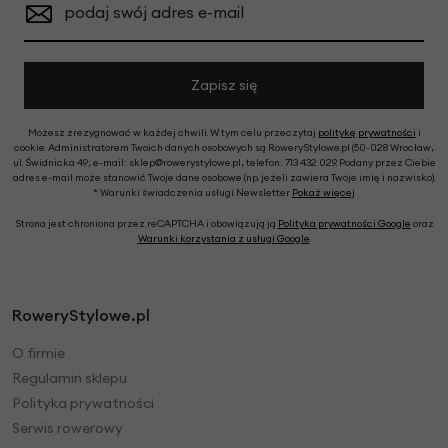
podaj swój adres e-mail
Zapisz się
Możesz zrezygnować w każdej chwili. W tym celu przeczytaj
politykę prywatności
i
cookie. Administratorem Twoich danych osobowych są RoweryStylowe.pl (50-028 Wrocław,
ul. Świdnicka 49; e-mail: sklep@rowerystylowe.pl, telefon: 713 432 029. Podany przez Ciebie
adres e-mail może stanowić Twoje dane osobowe (np. jeżeli zawiera Twoje imię i nazwisko).
* Warunki świadczenia usługi Newsletter
Pokaż więcej
Strona jest chroniona przez reCAPTCHA i obowiązują ją
Polityka prywatności Google
oraz
Warunki korzystania z usługi Google
.
RoweryStylowe.pl
O firmie
Regulamin sklepu
Polityka prywatności
Serwis rowerowy