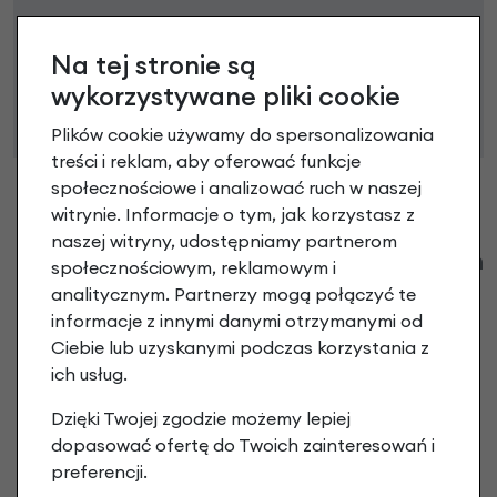
Niniejsza propozycja nie stanowi oferty w rozumieniu art.
66 Kodeksu Cywilnego. Ostateczna decyzja o warunkach
Na tej stronie są
i przyznaniu kredytu zostanie podjęta po ocenie
wykorzystywane pliki cookie
zdolności kredytowej.
Plików cookie używamy do spersonalizowania
treści i reklam, aby oferować funkcje
społecznościowe i analizować ruch w naszej
witrynie. Informacje o tym, jak korzystasz z
naszej witryny, udostępniamy partnerom
Klienci zadali następujące pytania o ten
społecznościowym, reklamowym i
produkt
analitycznym. Partnerzy mogą połączyć te
informacje z innymi danymi otrzymanymi od
Nikt wcześniej niemiał pytań do tego produktu? A Ty o
Ciebie lub uzyskanymi podczas korzystania z
co chcesz zapytać?
ich usług.
Dzięki Twojej zgodzie możemy lepiej
dopasować ofertę do Twoich zainteresowań i
Zadaj pytanie
preferencji.